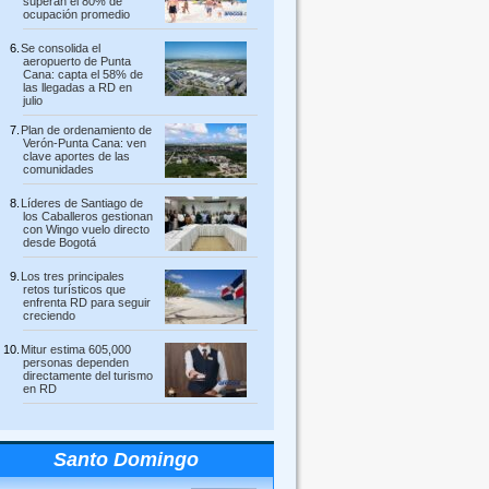
superan el 80% de
ocupación promedio
Se consolida el
aeropuerto de Punta
Cana: capta el 58% de
las llegadas a RD en
julio
Plan de ordenamiento de
Verón-Punta Cana: ven
clave aportes de las
comunidades
Líderes de Santiago de
los Caballeros gestionan
con Wingo vuelo directo
desde Bogotá
Los tres principales
retos turísticos que
enfrenta RD para seguir
creciendo
Mitur estima 605,000
personas dependen
directamente del turismo
en RD
Santo Domingo