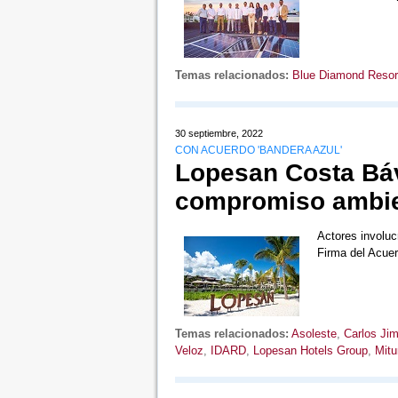
Temas relacionados:
Blue Diamond Resor
30 septiembre, 2022
CON ACUERDO 'BANDERA AZUL'
Lopesan Costa Báv
compromiso ambie
Actores involucr
Firma del Acue
Temas relacionados:
Asoleste
,
Carlos Ji
Veloz
,
IDARD
,
Lopesan Hotels Group
,
Mitu