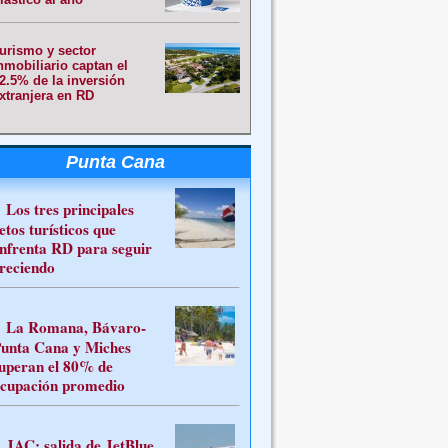
urismo y sector
nmobiliario captan el
2.5% de la inversión
xtranjera en RD
Punta Cana
Los tres principales
etos turísticos que
nfrenta RD para seguir
reciendo
La Romana, Bávaro-
unta Cana y Miches
uperan el 80% de
cupación promedio
JAC: salida de JetBlue