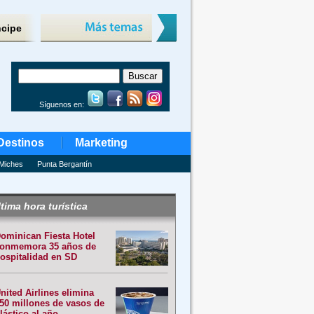
ncipe
Síguenos en:
Destinos
Marketing
Miches
Punta Bergantín
tima hora turística
ominican Fiesta Hotel
onmemora 35 años de
ospitalidad en SD
nited Airlines elimina
50 millones de vasos de
lástico al año