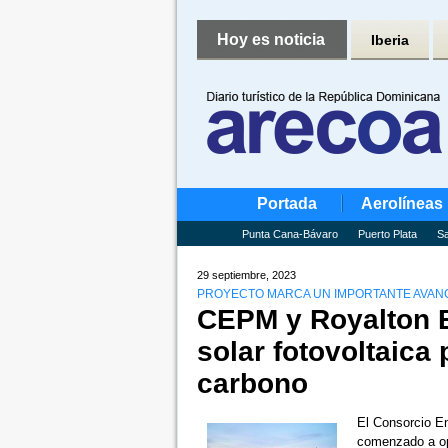
Hoy es noticia
Iberia
Portada
Aerolíneas
Punta Cana-Bávaro
Puerto Plata
Sa
29 septiembre, 2023
PROYECTO MARCA UN IMPORTANTE AVANC
CEPM y Royalton B
solar fotovoltaica
carbono
El Consorcio E
comenzado a op