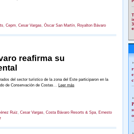
T
i
3
ts
,
Cepm
,
Cesar Vargas
,
Óscar San Martín
,
Royalton Bávaro
e
aro reafirma su
ntal
r
e
c
ados del sector turístico de la zona del Este participaron en la
rdo de Conservación de Costas…
Leer más
P
s
ménez Ruiz
,
Cesar Vargas
,
Costa Bávaro Resorts & Spa
,
Ernesto
o
r