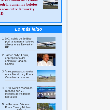
odría aumentar boletos
éreos entre Newark y
RD
Lo más leído
JAC: salida de JetBlue
podría aumentar boletos
aéreos entre Newark y
RD
Fallece “Alfy” Fanjul,
copropietario del
complejo Casa de
Campo
Arajet pausa sus vuelos
entre Mendoza y Punta
Cana hasta octubre
RD pulveriza récord en
llegadas con 7,7
millones de visitantes
hasta julio
La Romana, Bávaro-
Punta Cana y Miches