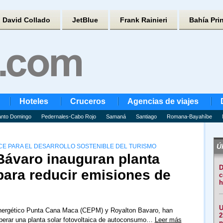
David Collado
JetBlue
Frank Rainieri
Bahía Pri
Hoteles
Cruceros
Agencias de viajes
nto Domingo
Pedernales-Cabo Rojo
Samaná
Santiago
Romana-Bayahíbe
Úl
E PARA EL DESARROLLO SOSTENIBLE DEL TURISMO
ávaro inauguran planta
D
 para reducir emisiones de
c
h
U
nergético Punta Cana Maca (CEPM) y Royalton Bavaro, han
2
erar una planta solar fotovoltaica de autoconsumo…
Leer más
p