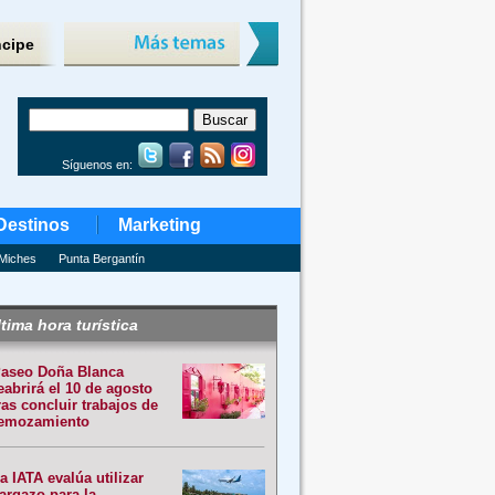
ncipe
Síguenos en:
Destinos
Marketing
Miches
Punta Bergantín
tima hora turística
aseo Doña Blanca
eabrirá el 10 de agosto
ras concluir trabajos de
emozamiento
a IATA evalúa utilizar
argazo para la