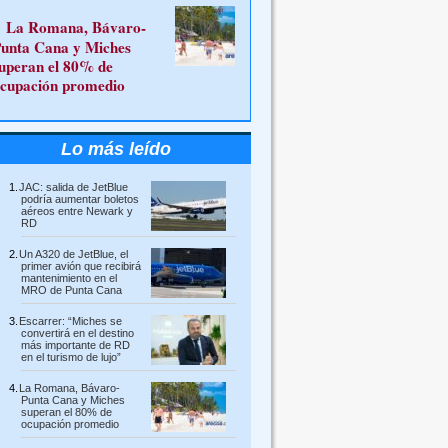
La Romana, Bávaro-
unta Cana y Miches
uperan el 80% de
cupación promedio
Lo más leído
JAC: salida de JetBlue
podría aumentar boletos
aéreos entre Newark y
RD
Un A320 de JetBlue, el
primer avión que recibirá
mantenimiento en el
MRO de Punta Cana
Escarrer: “Miches se
convertirá en el destino
más importante de RD
en el turismo de lujo”
La Romana, Bávaro-
Punta Cana y Miches
superan el 80% de
ocupación promedio