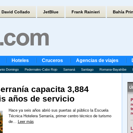
David Collado
JetBlue
Frank Rainieri
Bahía Pri
Hoteles
Cruceros
Agencias de viajes
nto Domingo
Pedernales-Cabo Rojo
Samaná
Santiago
Romana-Bayahíbe
erranía capacita 3,884
Úl
s años de servicio
P
r
t
Hace ya seis años abrió sus puertas al público la Escuela
r
Técnica Hotelera Serranía, primer centro técnico de turismo
de…
Leer más
L
s