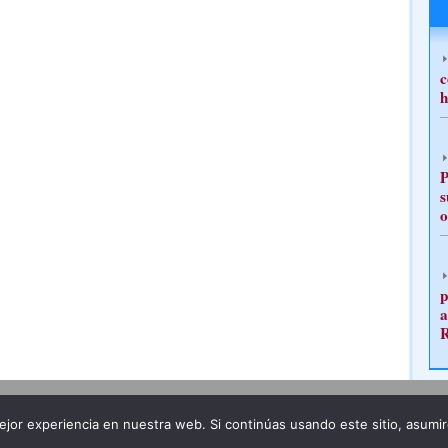
c
h
P
s
o
p
a
Publicidad
Redacción
jor experiencia en nuestra web. Si continúas usando este sitio, asumi
ncia legal
Todos los derechos reservados
Grupo Pre