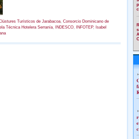
p
c
Clústures Turísticos de Jarabacoa
,
Consorcio Dominicano de
R
la Técnica Hotelera Serranía
,
INDESCO
,
INFOTEP
,
Isabel
s
ana
A
C
C
f
R
r
e
c