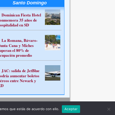
Santo Domingo
Dominican Fiesta Hotel
onmemora 35 años de
ospitalidad en SD
La Romana, Bávaro-
unta Cana y Miches
uperan el 80% de
cupación promedio
JAC: salida de JetBlue
odría aumentar boletos
éreos entre Newark y
RD
Contacto
remos que estás de acuerdo con ello.
Aceptar
ferente