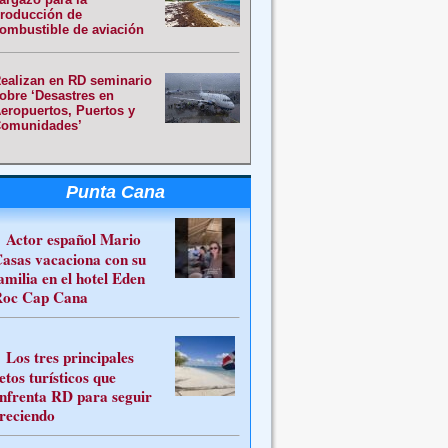
roducción de
ombustible de aviación
ealizan en RD seminario
obre ‘Desastres en
eropuertos, Puertos y
omunidades’
Punta Cana
Actor español Mario
asas vacaciona con su
amilia en el hotel Eden
oc Cap Cana
Los tres principales
etos turísticos que
nfrenta RD para seguir
reciendo