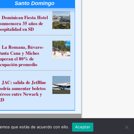
Santo Domingo
Dominican Fiesta Hotel
onmemora 35 años de
ospitalidad en SD
La Romana, Bávaro-
unta Cana y Miches
uperan el 80% de
cupación promedio
JAC: salida de JetBlue
odría aumentar boletos
éreos entre Newark y
RD
Contacto
remos que estás de acuerdo con ello.
Aceptar
ferente