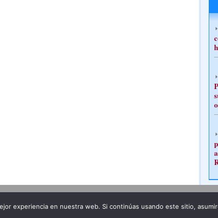
c
h
P
s
o
p
a
Publicidad
Redacción
jor experiencia en nuestra web. Si continúas usando este sitio, asumi
ncia legal
Todos los derechos reservados
Grupo Pre