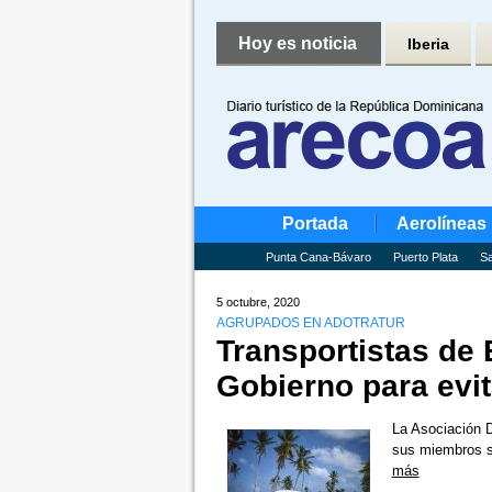
Hoy es noticia
Iberia
Portada
Aerolíneas
Punta Cana-Bávaro
Puerto Plata
Sa
5 octubre, 2020
AGRUPADOS EN ADOTRATUR
Transportistas de 
Gobierno para evit
La Asociación D
sus miembros s
más