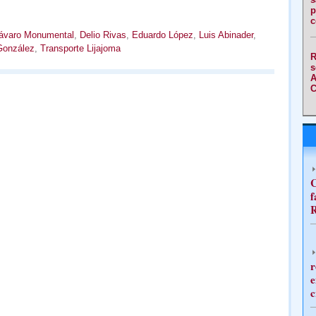
p
c
ávaro Monumental
,
Delio Rivas
,
Eduardo López
,
Luis Abinader
,
González
,
Transporte Lijajoma
R
s
A
C
C
f
R
r
e
c