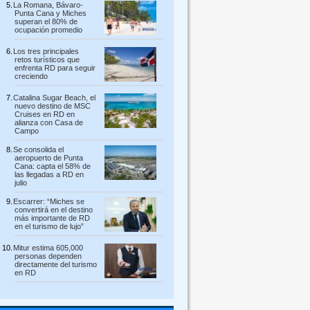
La Romana, Bávaro-
Punta Cana y Miches
superan el 80% de
ocupación promedio
Los tres principales
retos turísticos que
enfrenta RD para seguir
creciendo
Catalina Sugar Beach, el
nuevo destino de MSC
Cruises en RD en
alianza con Casa de
Campo
Se consolida el
aeropuerto de Punta
Cana: capta el 58% de
las llegadas a RD en
julio
Escarrer: “Miches se
convertirá en el destino
más importante de RD
en el turismo de lujo”
Mitur estima 605,000
personas dependen
directamente del turismo
en RD