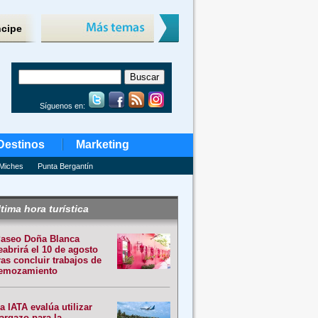
ncipe
Síguenos en:
Destinos
Marketing
Miches
Punta Bergantín
tima hora turística
aseo Doña Blanca
eabrirá el 10 de agosto
ras concluir trabajos de
emozamiento
a IATA evalúa utilizar
argazo para la