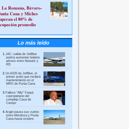
La Romana, Bávaro-
unta Cana y Miches
uperan el 80% de
cupación promedio
Lo más leído
JAC: salida de JetBlue
podría aumentar boletos
aéreos entre Newark y
RD
Un A320 de JetBlue, el
primer avión que recibirá
mantenimiento en el
MRO de Punta Cana
Fallece “Alfy” Fanjul,
copropietario del
complejo Casa de
Campo
Arajet pausa sus vuelos
entre Mendoza y Punta
Cana hasta octubre