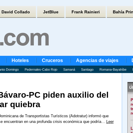
David Collado
JetBlue
Frank Rainieri
Bahía Pri
Hoteles
Cruceros
Agencias de viajes
nto Domingo
Pedernales-Cabo Rojo
Samaná
Santiago
Romana-Bayahíbe
Úl
Bávaro-PC piden auxilio del
P
ar quiebra
r
t
r
ominicana de Transportistas Turísticos (Adotratur) informó que
e encuentran en una profunda crisis económica que podría…
Leer
L
s