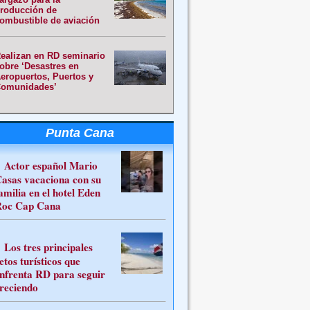
roducción de
ombustible de aviación
ealizan en RD seminario
obre ‘Desastres en
eropuertos, Puertos y
omunidades’
Punta Cana
Actor español Mario
asas vacaciona con su
amilia en el hotel Eden
oc Cap Cana
Los tres principales
etos turísticos que
nfrenta RD para seguir
reciendo