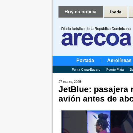
Hoy es noticia
Iberia
Portada
Aerolíneas
Punta Cana-Bávaro
Puerto Plata
Sa
27 marzo, 2025
JetBlue: pasajera 
avión antes de ab