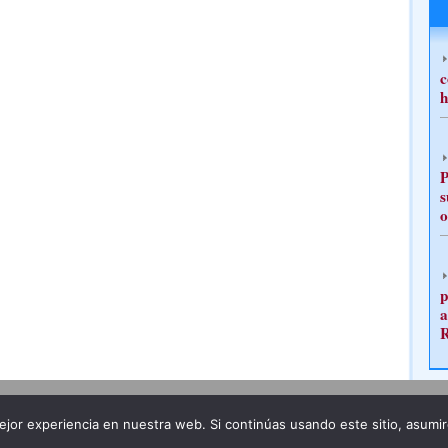
c
h
P
s
o
p
a
Publicidad
Redacción
jor experiencia en nuestra web. Si continúas usando este sitio, asumi
ncia legal
Todos los derechos reservados
Grupo Pre