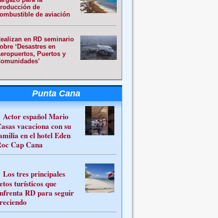
roducción de
ombustible de aviación
ealizan en RD seminario
obre ‘Desastres en
eropuertos, Puertos y
omunidades’
Punta Cana
Actor español Mario
asas vacaciona con su
amilia en el hotel Eden
oc Cap Cana
Los tres principales
etos turísticos que
nfrenta RD para seguir
reciendo