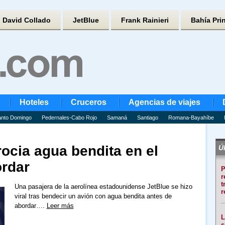
David Collado
JetBlue
Frank Rainieri
Bahía Pri
Hoteles
Cruceros
Agencias de viajes
nto Domingo
Pedernales-Cabo Rojo
Samaná
Santiago
Romana-Bayahíbe
rocia agua bendita en el
Úl
ordar
P
r
t
Una pasajera de la aerolínea estadounidense JetBlue se hizo
r
viral tras bendecir un avión con agua bendita antes de
abordar….
Leer más
L
s