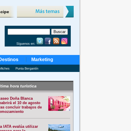
ncipe
Síguenos en:
Destinos
Marketing
Miches
Punta Bergantín
tima hora turística
aseo Doña Blanca
eabrirá el 10 de agosto
ras concluir trabajos de
emozamiento
a IATA evalúa utilizar
argazo para la