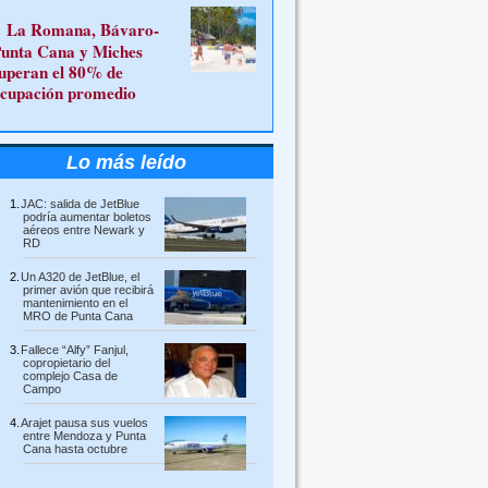
La Romana, Bávaro-
unta Cana y Miches
uperan el 80% de
cupación promedio
Lo más leído
JAC: salida de JetBlue
podría aumentar boletos
aéreos entre Newark y
RD
Un A320 de JetBlue, el
primer avión que recibirá
mantenimiento en el
MRO de Punta Cana
Fallece “Alfy” Fanjul,
copropietario del
complejo Casa de
Campo
Arajet pausa sus vuelos
entre Mendoza y Punta
Cana hasta octubre