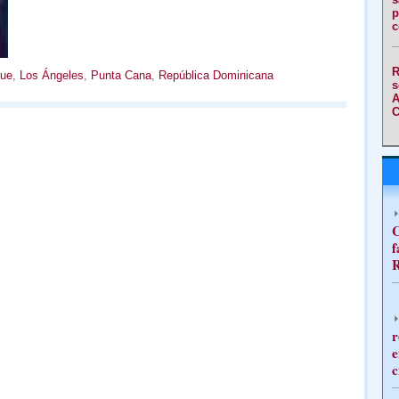
p
c
R
lue
,
Los Ángeles
,
Punta Cana
,
República Dominicana
s
A
C
C
f
R
r
e
c