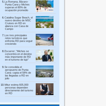
La Romana, Bávaro-
Punta Cana y Miches
superan el 80% de
ocupación promedio
Catalina Sugar Beach, el
nuevo destino de MSC
Cruises en RD en
alianza con Casa de
Campo
Los tres principales
retos turísticos que
enfrenta RD para seguir
creciendo
Escarrer: “Miches se
convertirá en el destino
más importante de RD
en el turismo de lujo”
Se consolida el
aeropuerto de Punta
Cana: capta el 58% de
las llegadas a RD en
julio
Mitur estima 605,000
personas dependen
directamente del turismo
en RD