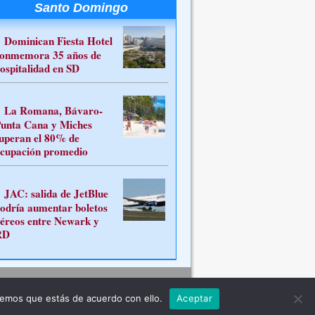
Santo Domingo
Dominican Fiesta Hotel
onmemora 35 años de
ospitalidad en SD
La Romana, Bávaro-
unta Cana y Miches
uperan el 80% de
cupación promedio
JAC: salida de JetBlue
odría aumentar boletos
éreos entre Newark y
RD
Contacto
remos que estás de acuerdo con ello.
Aceptar
ferente