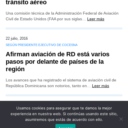
tránsito aéreo
Una comisión técnica de la Administración Federal de Aviación
Civil de Estado Unidos (FAA por sus siglas…
Leer más
22 julio, 2016
SEGÚN PRESIDENTE EJECUTIVO DE COCESNA
Afirman aviación de RD está varios
pasos por delante de países de la
región
Los avances que ha registrado el sistema de aviación civil de
República Dominicana son notorios, tanto en…
Leer más
Usamos cookies para asegurar que te damos la mejor
experiencia en nuestra web. Si continúas usando este sitio,
asumiremos que estás de acuerdo con ello.
Publicidad
Redacción
Contacto