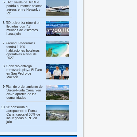
JAC: salida de JetBlue
podría aumentar boletos
aéreos entre Newark y
RD
RD pulveriza récord en
llegadas con 7,7
millones de visitantes
hasta julio
Freund: Pedernales
tendrá 1,700
habitaciones hoteleras
operativas al final de
2027
Gobierno entrega
remozada playa El Faro
en San Pedro de
Macorís
Plan de ordenamiento de
Verón-Punta Cana: ven
clave aportes de las
comunidades
Se consolida el
aeropuerto de Punta
Cana: capta el 58% de
las llegadas a RD en
julio