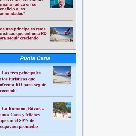
urismo radica en su
eneficio a las
omunidades”
os tres principales retos
urísticos que enfrenta RD
ara seguir creciendo
Punta Cana
Los tres principales
etos turísticos que
nfrenta RD para seguir
reciendo
La Romana, Bávaro-
unta Cana y Miches
uperan el 80% de
cupación promedio