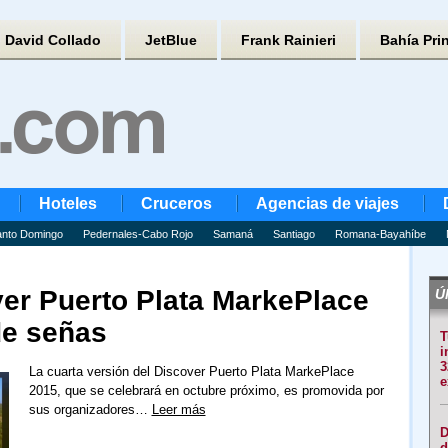
David Collado
JetBlue
Frank Rainieri
Bahía Pri
Hoteles
Cruceros
Agencias de viajes
nto Domingo
Pedernales-Cabo Rojo
Samaná
Santiago
Romana-Bayahíbe
r Puerto Plata MarkePlace
Úl
de señas
T
i
3
La cuarta versión del Discover Puerto Plata MarkePlace
e
2015, que se celebrará en octubre próximo, es promovida por
sus organizadores…
Leer más
D
d