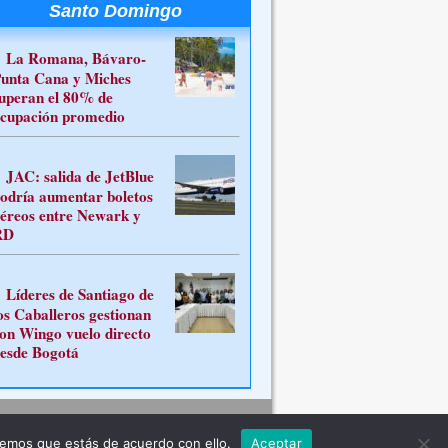
Santo Domingo
La Romana, Bávaro-
unta Cana y Miches
uperan el 80% de
cupación promedio
JAC: salida de JetBlue
odría aumentar boletos
éreos entre Newark y
RD
Líderes de Santiago de
os Caballeros gestionan
on Wingo vuelo directo
esde Bogotá
Contacto
remos que estás de acuerdo con ello.
Aceptar