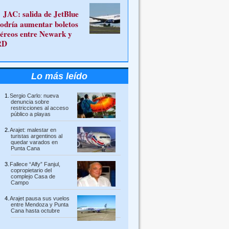
JAC: salida de JetBlue
odría aumentar boletos
éreos entre Newark y
RD
Lo más leído
Sergio Carlo: nueva
denuncia sobre
restricciones al acceso
público a playas
Arajet: malestar en
turistas argentinos al
quedar varados en
Punta Cana
Fallece “Alfy” Fanjul,
copropietario del
complejo Casa de
Campo
Arajet pausa sus vuelos
entre Mendoza y Punta
Cana hasta octubre