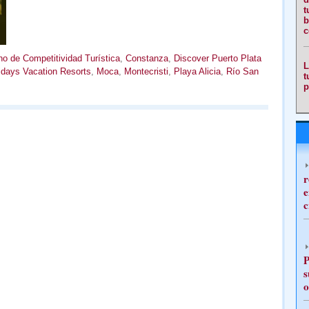
t
b
c
o de Competitividad Turística
,
Constanza
,
Discover Puerto Plata
L
lidays Vacation Resorts
,
Moca
,
Montecristi
,
Playa Alicia
,
Río San
t
p
r
e
c
P
s
o