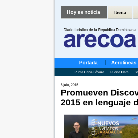
Hoy es noticia
Iberia
Portada
Aerolíneas
Punta Cana-Bávaro
Puerto Plata
Sa
6 julio, 2015
Promueven Discove
2015 en lenguaje 