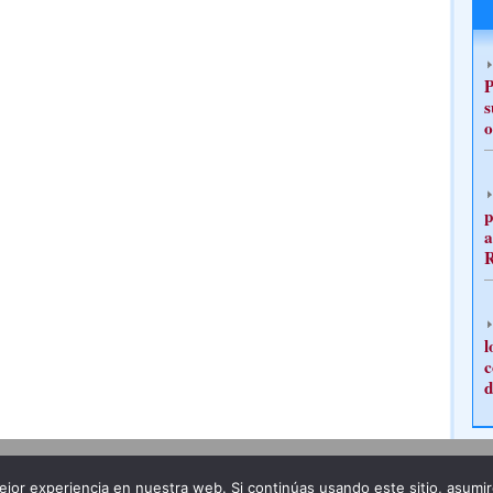
P
s
o
p
a
l
c
d
Publicidad
Redacción
jor experiencia en nuestra web. Si continúas usando este sitio, asumi