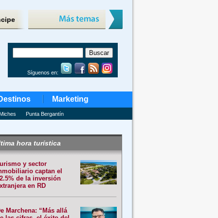
ncipe
Síguenos en:
Destinos
Marketing
Miches
Punta Bergantín
tima hora turística
urismo y sector
nmobiliario captan el
2.5% de la inversión
xtranjera en RD
e Marchena: “Más allá
e las cifras, el éxito del