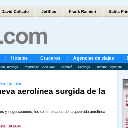
David Collado
JetBlue
Frank Rainieri
Bahía Pri
Hoteles
Cruceros
Agencias de viajes
nto Domingo
Pedernales-Cabo Rojo
Samaná
Santiago
Romana-Bayahíbe
Úl
IACIÓN CIVIL
eva aerolínea surgida de la
D
c
h
nes y negociaciones, los ex empleados de la quebrada aerolínea
U
2
una
,
Uruguay
p