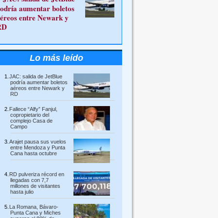
odría aumentar boletos
éreos entre Newark y
RD
Lo más leído
JAC: salida de JetBlue
podría aumentar boletos
aéreos entre Newark y
RD
Fallece “Alfy” Fanjul,
copropietario del
complejo Casa de
Campo
Arajet pausa sus vuelos
entre Mendoza y Punta
Cana hasta octubre
RD pulveriza récord en
llegadas con 7,7
millones de visitantes
hasta julio
La Romana, Bávaro-
Punta Cana y Miches