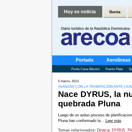
Hoy es noticia
Iberia
Portada
Aerolíneas
Punta Cana-Bávaro
Puerto Plata
Sa
5 marzo, 2013
AVANZAN CON LA TRAMITACIÓN ANTE LA AV
Nace DYRUS, la nu
quebrada Pluna
Luego de un arduo proceso de planificacio
Pluna han conformado la…
Leer más
Temas relacionados:
Dinacia
,
DYRUS
,
Pl