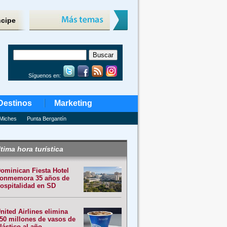
ncipe
Síguenos en:
Destinos
Marketing
Miches
Punta Bergantín
tima hora turística
ominican Fiesta Hotel
onmemora 35 años de
ospitalidad en SD
nited Airlines elimina
50 millones de vasos de
lástico al año