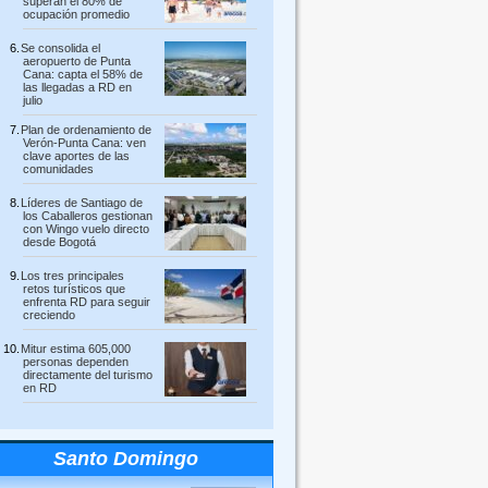
superan el 80% de
ocupación promedio
Se consolida el
aeropuerto de Punta
Cana: capta el 58% de
las llegadas a RD en
julio
Plan de ordenamiento de
Verón-Punta Cana: ven
clave aportes de las
comunidades
Líderes de Santiago de
los Caballeros gestionan
con Wingo vuelo directo
desde Bogotá
Los tres principales
retos turísticos que
enfrenta RD para seguir
creciendo
Mitur estima 605,000
personas dependen
directamente del turismo
en RD
Santo Domingo