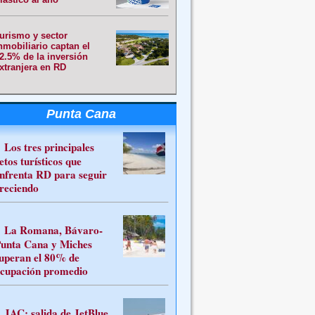
urismo y sector
nmobiliario captan el
2.5% de la inversión
xtranjera en RD
Punta Cana
Los tres principales
etos turísticos que
nfrenta RD para seguir
reciendo
La Romana, Bávaro-
unta Cana y Miches
uperan el 80% de
cupación promedio
JAC: salida de JetBlue