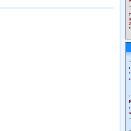
T
i
3
e
r
e
c
P
s
o