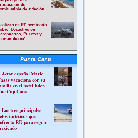
roducción de
ombustible de aviación
ealizan en RD seminario
obre ‘Desastres en
eropuertos, Puertos y
omunidades’
Punta Cana
Actor español Mario
asas vacaciona con su
amilia en el hotel Eden
oc Cap Cana
Los tres principales
etos turísticos que
nfrenta RD para seguir
reciendo