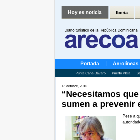
Hoy es noticia
Iberia
Portada
Aerolíneas
Punta Cana-Bávaro
Puerto Plata
Sa
13 octubre, 2016
“Necesitamos que 
sumen a prevenir e
Pese a qu
autoridad