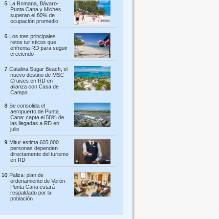
La Romana, Bávaro-
Punta Cana y Miches
superan el 80% de
ocupación promedio
Los tres principales
retos turísticos que
enfrenta RD para seguir
creciendo
Catalina Sugar Beach, el
nuevo destino de MSC
Cruises en RD en
alianza con Casa de
Campo
Se consolida el
aeropuerto de Punta
Cana: capta el 58% de
las llegadas a RD en
julio
Mitur estima 605,000
personas dependen
directamente del turismo
en RD
Paliza: plan de
ordenamiento de Verón-
Punta Cana estará
respaldado por la
población