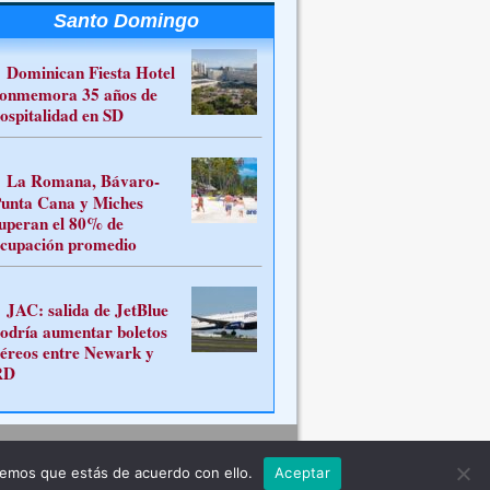
Santo Domingo
Dominican Fiesta Hotel
onmemora 35 años de
ospitalidad en SD
La Romana, Bávaro-
unta Cana y Miches
uperan el 80% de
cupación promedio
JAC: salida de JetBlue
odría aumentar boletos
éreos entre Newark y
RD
Contacto
remos que estás de acuerdo con ello.
Aceptar