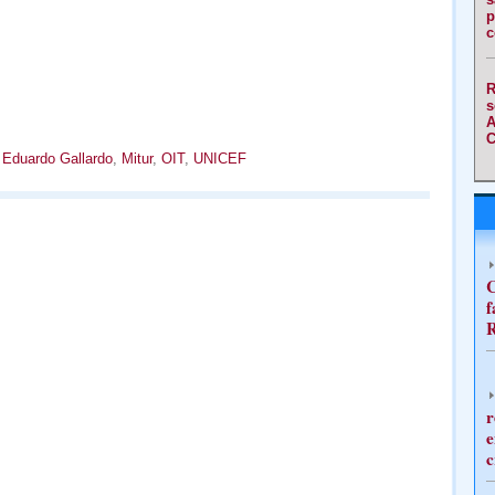
p
c
R
s
A
C
,
Eduardo Gallardo
,
Mitur
,
OIT
,
UNICEF
C
f
R
r
e
c