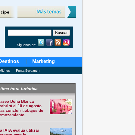
ncipe
Síguenos en:
Destinos
Marketing
Miches
Punta Bergantín
tima hora turística
aseo Doña Blanca
eabrirá el 10 de agosto
ras concluir trabajos de
emozamiento
a IATA evalúa utilizar
argazo para la