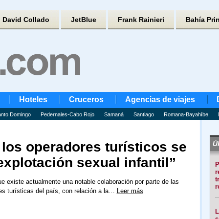
David Collado
JetBlue
Frank Rainieri
Bahía Pri
Hoteles
Cruceros
Agencias de viajes
nto Domingo
Pedernales-Cabo Rojo
Samaná
Santiago
Romana-Bayahíbe
los operadores turísticos se
Úl
xplotación sexual infantil”
P
r
t
e existe actualmente una notable colaboración por parte de las
r
es turísticas del país, con relación a la…
Leer más
L
s