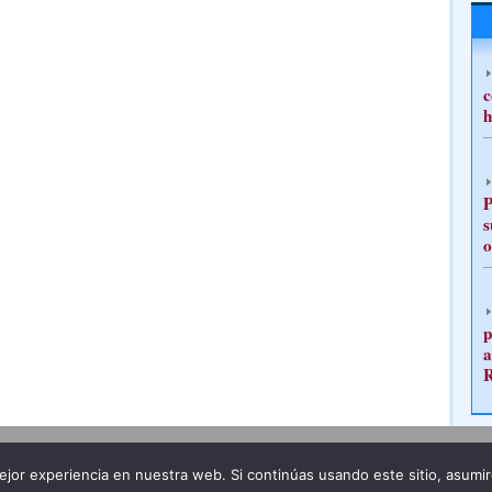
c
h
P
s
o
p
a
Publicidad
Redacción
jor experiencia en nuestra web. Si continúas usando este sitio, asumi