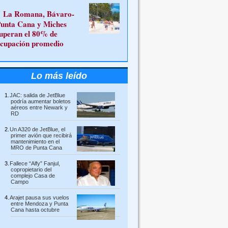
La Romana, Bávaro-
unta Cana y Miches
uperan el 80% de
cupación promedio
Lo más leído
JAC: salida de JetBlue
podría aumentar boletos
aéreos entre Newark y
RD
Un A320 de JetBlue, el
primer avión que recibirá
mantenimiento en el
MRO de Punta Cana
Fallece “Alfy” Fanjul,
copropietario del
complejo Casa de
Campo
Arajet pausa sus vuelos
entre Mendoza y Punta
Cana hasta octubre