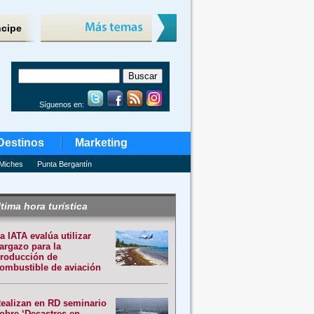
ncipe
Síguenos en:
Destinos
Marketing
Miches
Punta Bergantín
tima hora turística
a IATA evalúa utilizar
argazo para la
roducción de
ombustible de aviación
ealizan en RD seminario
obre ‘Desastres en