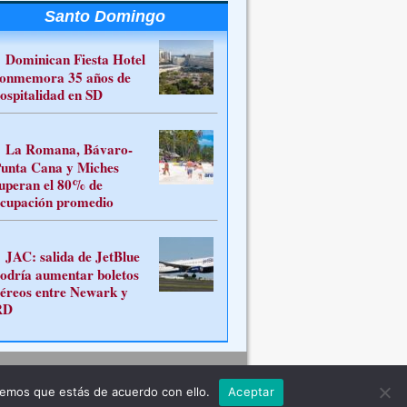
Santo Domingo
Dominican Fiesta Hotel
onmemora 35 años de
ospitalidad en SD
La Romana, Bávaro-
unta Cana y Miches
uperan el 80% de
cupación promedio
JAC: salida de JetBlue
odría aumentar boletos
éreos entre Newark y
RD
Contacto
remos que estás de acuerdo con ello.
Aceptar
ferente