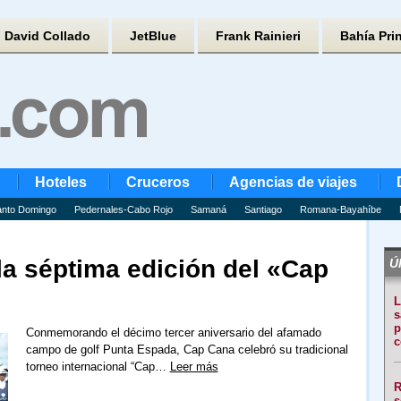
David Collado
JetBlue
Frank Rainieri
Bahía Pri
Hoteles
Cruceros
Agencias de viajes
nto Domingo
Pedernales-Cabo Rojo
Samaná
Santiago
Romana-Bayahíbe
la séptima edición del «Cap
Úl
L
s
p
Conmemorando el décimo tercer aniversario del afamado
c
campo de golf Punta Espada, Cap Cana celebró su tradicional
torneo internacional “Cap…
Leer más
R
s