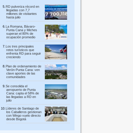
RD pulveriza récord en
llegadas con 7,7
millones de visitantes
hasta julio
La Romana, Bávaro-
Punta Cana y Miches
superan el 80% de
ocupación promedio
Los tres principales
retos turísticos que
enfrenta RD para seguir
creciendo
Plan de ordenamiento de
Verón-Punta Cana: ven
clave aportes de las
comunidades
Se consolida el
aeropuerto de Punta
Cana: capta el 58% de
las llegadas a RD en
julio
Líderes de Santiago de
los Caballeros gestionan
con Wingo vuelo directo
desde Bogotá