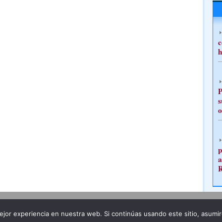
c
h
P
s
o
p
a
Publicidad
Redacción
jor experiencia en nuestra web. Si continúas usando este sitio, asumi
ncia legal
Todos los derechos reservados
Grupo Pre