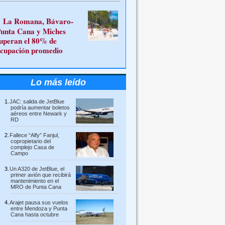
La Romana, Bávaro-
unta Cana y Miches
uperan el 80% de
cupación promedio
Lo más leído
JAC: salida de JetBlue
podría aumentar boletos
aéreos entre Newark y
RD
Fallece “Alfy” Fanjul,
copropietario del
complejo Casa de
Campo
Un A320 de JetBlue, el
primer avión que recibirá
mantenimiento en el
MRO de Punta Cana
Arajet pausa sus vuelos
entre Mendoza y Punta
Cana hasta octubre