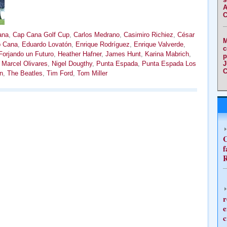
A
C
ana
,
Cap Cana Golf Cup
,
Carlos Medrano
,
Casimiro Richiez
,
César
M
p Cana
,
Eduardo Lovatón
,
Enrique Rodríguez
,
Enrique Valverde
,
c
Forjando un Futuro
,
Heather Hafner
,
James Hunt
,
Karina Mabrich
,
p
,
Marcel Olivares
,
Nigel Dougthy
,
Punta Espada
,
Punta Espada Los
J
C
n
,
The Beatles
,
Tim Ford
,
Tom Miller
C
f
R
r
e
c