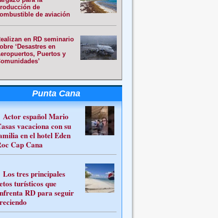
roducción de
ombustible de aviación
ealizan en RD seminario
obre ‘Desastres en
eropuertos, Puertos y
omunidades’
Punta Cana
Actor español Mario
asas vacaciona con su
amilia en el hotel Eden
oc Cap Cana
Los tres principales
etos turísticos que
nfrenta RD para seguir
reciendo