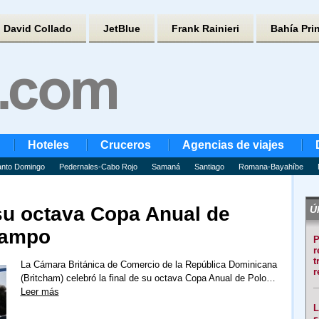
David Collado
JetBlue
Frank Rainieri
Bahía Pri
Hoteles
Cruceros
Agencias de viajes
nto Domingo
Pedernales-Cabo Rojo
Samaná
Santiago
Romana-Bayahíbe
su octava Copa Anual de
Úl
Campo
P
r
t
La Cámara Británica de Comercio de la República Dominicana
r
(Britcham) celebró la final de su octava Copa Anual de Polo…
Leer más
L
s