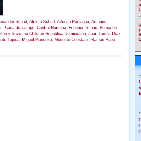
p
c
exander Schad
,
Alexito Schad
,
Alfonso Paniagua
,
Amauris
R
am
,
Casa de Campo
,
Central Romana
,
Federico Schad
,
Fernando
s
Niño y Save the Children Republica Dominicana
,
Juan Tomás Díaz
,
A
 de Tejeda
,
Miguel Mendoza
,
Modesto Constanz
,
Ramón Papo
C
C
f
R
r
e
c