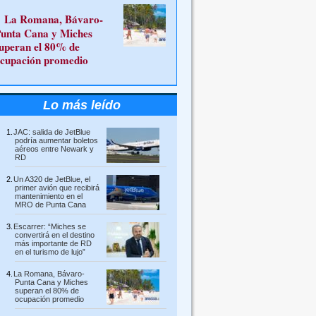
La Romana, Bávaro-
unta Cana y Miches
uperan el 80% de
cupación promedio
Lo más leído
JAC: salida de JetBlue
podría aumentar boletos
aéreos entre Newark y
RD
Un A320 de JetBlue, el
primer avión que recibirá
mantenimiento en el
MRO de Punta Cana
Escarrer: “Miches se
convertirá en el destino
más importante de RD
en el turismo de lujo”
La Romana, Bávaro-
Punta Cana y Miches
superan el 80% de
ocupación promedio