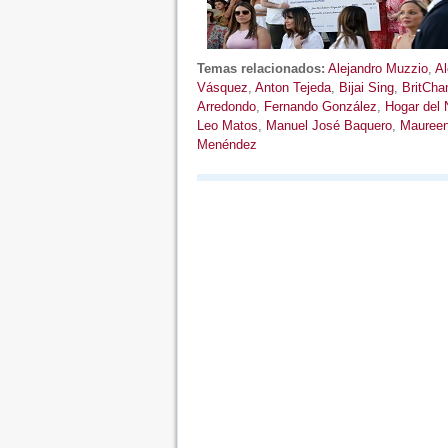
Temas relacionados:
Alejandro Muzzio
,
Al
Vásquez
,
Anton Tejeda
,
Bijai Sing
,
BritCh
Arredondo
,
Fernando González
,
Hogar del 
Leo Matos
,
Manuel José Baquero
,
Maureen
Menéndez