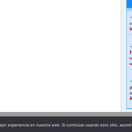
c
h
P
s
o
p
a
Publicidad
Redacción
jor experiencia en nuestra web. Si continúas usando este sitio, asumi
ncia legal
Todos los derechos reservados
Grupo Pre