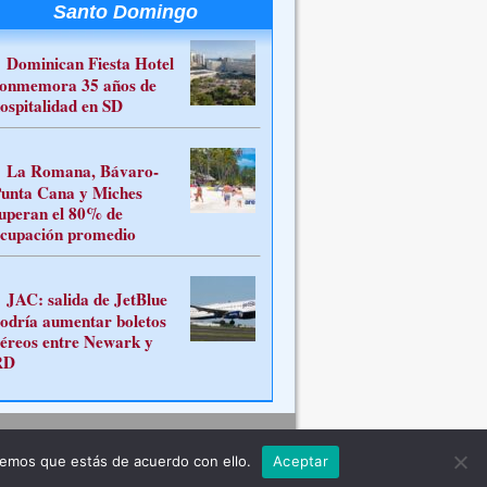
Santo Domingo
Dominican Fiesta Hotel
onmemora 35 años de
ospitalidad en SD
La Romana, Bávaro-
unta Cana y Miches
uperan el 80% de
cupación promedio
JAC: salida de JetBlue
odría aumentar boletos
éreos entre Newark y
RD
Contacto
remos que estás de acuerdo con ello.
Aceptar
ferente