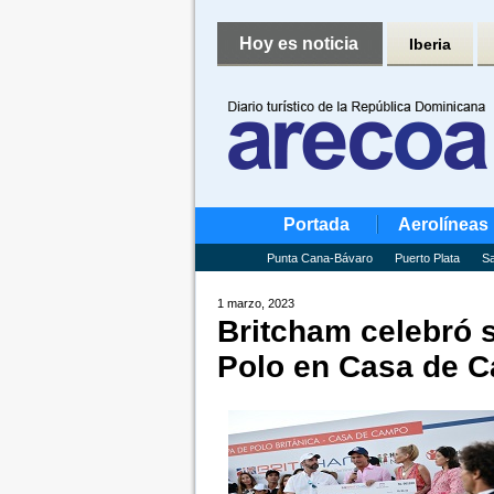
Hoy es noticia
Iberia
Portada
Aerolíneas
Punta Cana-Bávaro
Puerto Plata
Sa
1 marzo, 2023
Britcham celebró 
Polo en Casa de 