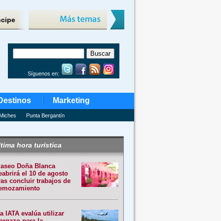
ncipe
Síguenos en:
Destinos
Marketing
Miches
Punta Bergantín
tima hora turística
aseo Doña Blanca
eabrirá el 10 de agosto
ras concluir trabajos de
emozamiento
a IATA evalúa utilizar
argazo para la