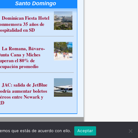
Santo Domingo
Dominican Fiesta Hotel
onmemora 35 años de
ospitalidad en SD
La Romana, Bávaro-
unta Cana y Miches
uperan el 80% de
cupación promedio
JAC: salida de JetBlue
odría aumentar boletos
éreos entre Newark y
RD
Contacto
remos que estás de acuerdo con ello.
Aceptar
ferente