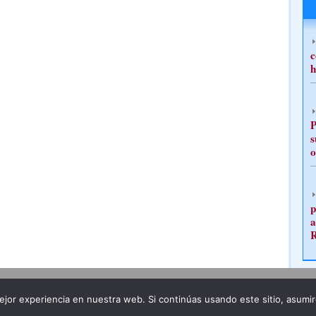
c
h
P
s
o
p
a
Publicidad
Redacción
jor experiencia en nuestra web. Si continúas usando este sitio, asumi
ncia legal
Todos los derechos reservados
Grupo Pre