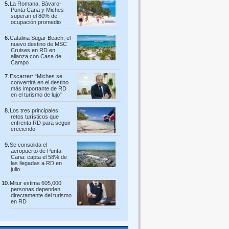
La Romana, Bávaro-
Punta Cana y Miches
superan el 80% de
ocupación promedio
Catalina Sugar Beach, el
nuevo destino de MSC
Cruises en RD en
alianza con Casa de
Campo
Escarrer: “Miches se
convertirá en el destino
más importante de RD
en el turismo de lujo”
Los tres principales
retos turísticos que
enfrenta RD para seguir
creciendo
Se consolida el
aeropuerto de Punta
Cana: capta el 58% de
las llegadas a RD en
julio
Mitur estima 605,000
personas dependen
directamente del turismo
en RD