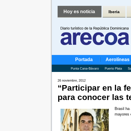
Hoy es noticia
Iberia
Portada
Aerolíneas
Punta Cana-Bávaro
Puerto Plata
Sa
26 noviembre, 2012
“Participar en la 
para conocer las 
Brasil ha
mayores 