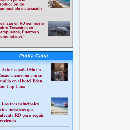
roducción de
ombustible de aviación
ealizan en RD seminario
obre ‘Desastres en
eropuertos, Puertos y
omunidades’
Punta Cana
Actor español Mario
asas vacaciona con su
amilia en el hotel Eden
oc Cap Cana
Los tres principales
etos turísticos que
nfrenta RD para seguir
reciendo