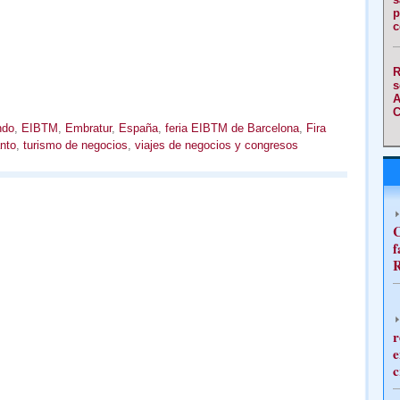
p
c
R
s
A
C
ndo
,
EIBTM
,
Embratur
,
España
,
feria EIBTM de Barcelona
,
Fira
nto
,
turismo de negocios
,
viajes de negocios y congresos
C
f
R
r
e
c