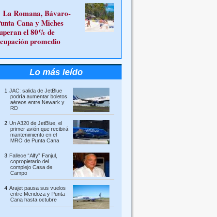
La Romana, Bávaro-
unta Cana y Miches
uperan el 80% de
cupación promedio
Lo más leído
JAC: salida de JetBlue
podría aumentar boletos
aéreos entre Newark y
RD
Un A320 de JetBlue, el
primer avión que recibirá
mantenimiento en el
MRO de Punta Cana
Fallece “Alfy” Fanjul,
copropietario del
complejo Casa de
Campo
Arajet pausa sus vuelos
entre Mendoza y Punta
Cana hasta octubre