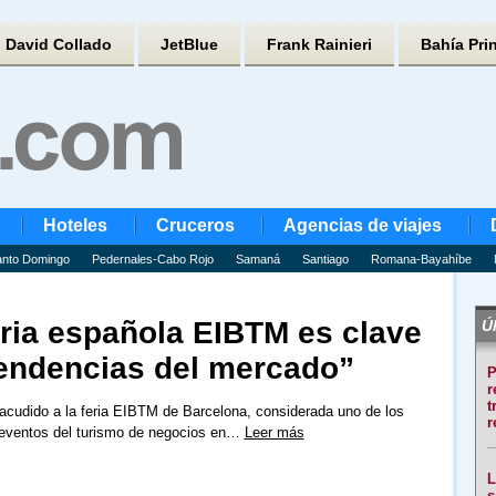
David Collado
JetBlue
Frank Rainieri
Bahía Pri
Hoteles
Cruceros
Agencias de viajes
nto Domingo
Pedernales-Cabo Rojo
Samaná
Santiago
Romana-Bayahíbe
feria española EIBTM es clave
Úl
tendencias del mercado”
P
r
t
 acudido a la feria EIBTM de Barcelona, considerada uno de los
r
eventos del turismo de negocios en…
Leer más
L
s