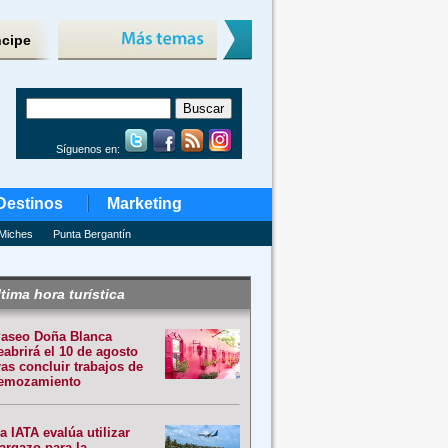
ncipe
Síguenos en:
Destinos
Marketing
Miches
Punta Bergantín
tima hora turística
aseo Doña Blanca
eabrirá el 10 de agosto
ras concluir trabajos de
emozamiento
a IATA evalúa utilizar
argazo para la