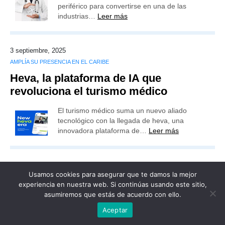
periférico para convertirse en una de las
industrias…
Leer más
3 septiembre, 2025
AMPLÍA SU PRESENCIA EN EL CARIBE
Heva, la plataforma de IA que
revoluciona el turismo médico
El turismo médico suma un nuevo aliado
tecnológico con la llegada de heva, una
innovadora plataforma de…
Leer más
Usamos cookies para asegurar que te damos la mejor
experiencia en nuestra web. Si continúas usando este sitio,
Publicidad
Redacción
Contacto
asumiremos que estás de acuerdo con ello.
Advertencia legal
Todos los derechos reservados
Aceptar
Grupo Preferente