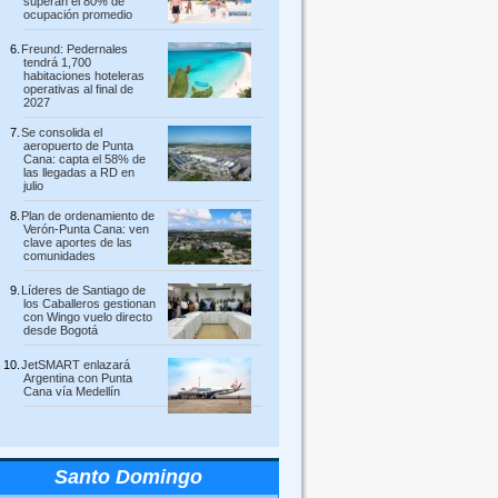
superan el 80% de
ocupación promedio
Freund: Pedernales
tendrá 1,700
habitaciones hoteleras
operativas al final de
2027
Se consolida el
aeropuerto de Punta
Cana: capta el 58% de
las llegadas a RD en
julio
Plan de ordenamiento de
Verón-Punta Cana: ven
clave aportes de las
comunidades
Líderes de Santiago de
los Caballeros gestionan
con Wingo vuelo directo
desde Bogotá
JetSMART enlazará
Argentina con Punta
Cana vía Medellín
Santo Domingo