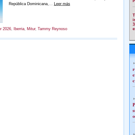
República Dominicana,…
Leer más
T
i
3
e
ur 2026
,
Iberria
,
Mitur
,
Tammy Reynoso
r
e
c
P
s
o