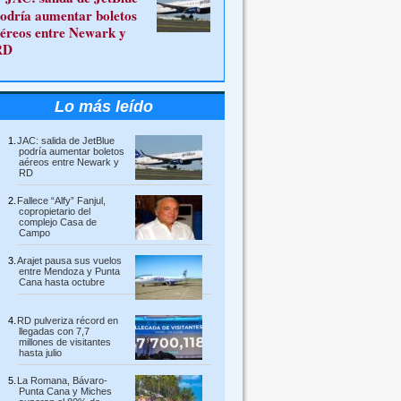
odría aumentar boletos
éreos entre Newark y
RD
Lo más leído
JAC: salida de JetBlue
podría aumentar boletos
aéreos entre Newark y
RD
Fallece “Alfy” Fanjul,
copropietario del
complejo Casa de
Campo
Arajet pausa sus vuelos
entre Mendoza y Punta
Cana hasta octubre
RD pulveriza récord en
llegadas con 7,7
millones de visitantes
hasta julio
La Romana, Bávaro-
Punta Cana y Miches