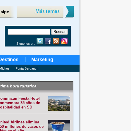
ncipe
Síguenos en:
Destinos
Marketing
Miches
Punta Bergantín
tima hora turística
ominican Fiesta Hotel
onmemora 35 años de
ospitalidad en SD
nited Airlines elimina
50 millones de vasos de
lástico al año