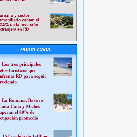
urismo y sector
nmobiliario captan el
2.5% de la inversión
xtranjera en RD
Punta Cana
Los tres principales
etos turísticos que
nfrenta RD para seguir
reciendo
La Romana, Bávaro-
unta Cana y Miches
uperan el 80% de
cupación promedio
JAC: salida de JetBlue