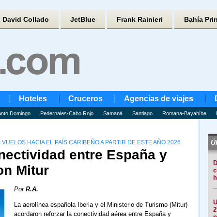
David Collado
JetBlue
Frank Rainieri
Bahía Pri
Hoteles
Cruceros
Agencias de viajes
nto Domingo
Pedernales-Cabo Rojo
Samaná
Santiago
Romana-Bayahíbe
Úl
VUELOS HACIA EL PAÍS CARIBEÑO A PARTIR DE ESTE AÑO 2026
onectividad entre España y
D
on Mitur
c
h
Por
R.A.
U
La aerolínea española Iberia y el Ministerio de Turismo (Mitur)
2
acordaron reforzar la conectividad aérea entre España y
p