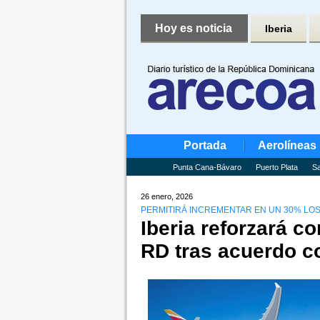
Hoy es noticia
Iberia
Portada
Aerolíneas
Punta Cana-Bávaro
Puerto Plata
Sa
26 enero, 2026
PERMITIRÁ INCREMENTAR EN UN 30% LOS 
Iberia reforzará c
RD tras acuerdo c