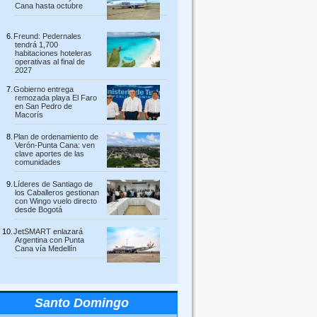
Cana hasta octubre
Freund: Pedernales
tendrá 1,700
habitaciones hoteleras
operativas al final de
2027
Gobierno entrega
remozada playa El Faro
en San Pedro de
Macorís
Plan de ordenamiento de
Verón-Punta Cana: ven
clave aportes de las
comunidades
Líderes de Santiago de
los Caballeros gestionan
con Wingo vuelo directo
desde Bogotá
JetSMART enlazará
Argentina con Punta
Cana vía Medellín
Santo Domingo