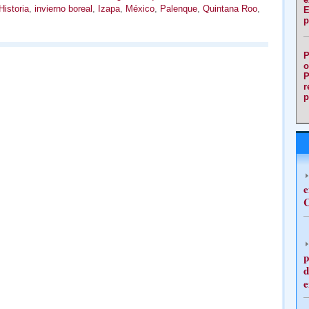
Historia
,
invierno boreal
,
Izapa
,
México
,
Palenque
,
Quintana Roo
,
E
p
P
o
P
r
p
e
C
p
d
e