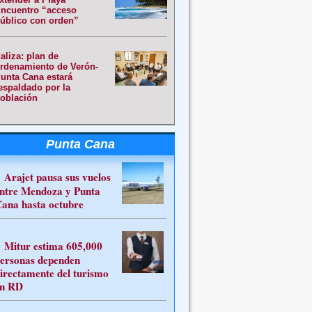
ncuentro “acceso
úblico con orden”
aliza: plan de
rdenamiento de Verón-
unta Cana estará
espaldado por la
oblación
Punta Cana
Arajet pausa sus vuelos
ntre Mendoza y Punta
ana hasta octubre
Mitur estima 605,000
ersonas dependen
irectamente del turismo
n RD