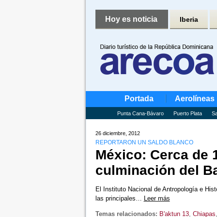
Hoy es noticia
Iberia
Portada
Aerolíneas
Punta Cana-Bávaro
Puerto Plata
Sa
26 diciembre, 2012
REPORTARON UN SALDO BLANCO
México: Cerca de 16
culminación del B
El Instituto Nacional de Antropología e His
las principales…
Leer más
Temas relacionados:
B'aktun 13
,
Chiapas