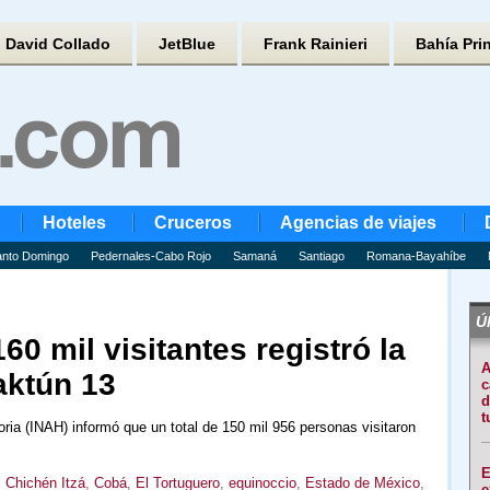
David Collado
JetBlue
Frank Rainieri
Bahía Pri
Hoteles
Cruceros
Agencias de viajes
nto Domingo
Pedernales-Cabo Rojo
Samaná
Santiago
Romana-Bayahíbe
Úl
0 mil visitantes registró la
A
aktún 13
c
d
t
toria (INAH) informó que un total de 150 mil 956 personas visitaron
E
,
Chichén Itzá
,
Cobá
,
El Tortuguero
,
equinoccio
,
Estado de México
,
e