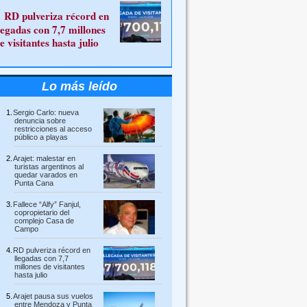
RD pulveriza récord en
legadas con 7,7 millones
e visitantes hasta julio
Lo más leído
Sergio Carlo: nueva
denuncia sobre
restricciones al acceso
público a playas
Arajet: malestar en
turistas argentinos al
quedar varados en
Punta Cana
Fallece “Alfy” Fanjul,
copropietario del
complejo Casa de
Campo
RD pulveriza récord en
llegadas con 7,7
millones de visitantes
hasta julio
Arajet pausa sus vuelos
entre Mendoza y Punta