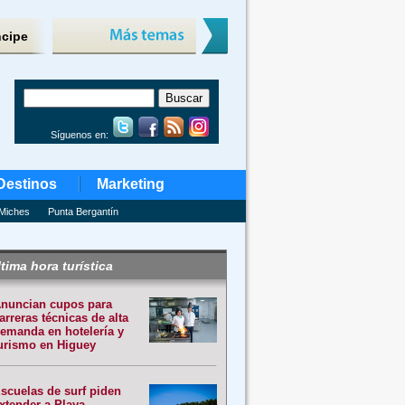
ncipe
Síguenos en:
Destinos
Marketing
Miches
Punta Bergantín
tima hora turística
nuncian cupos para
arreras técnicas de alta
emanda en hotelería y
urismo en Higuey
scuelas de surf piden
xtender a Playa