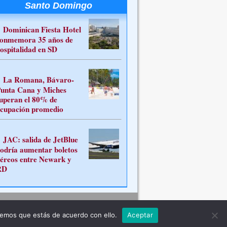
Santo Domingo
Dominican Fiesta Hotel
onmemora 35 años de
ospitalidad en SD
La Romana, Bávaro-
unta Cana y Miches
uperan el 80% de
cupación promedio
JAC: salida de JetBlue
odría aumentar boletos
éreos entre Newark y
RD
Contacto
remos que estás de acuerdo con ello.
Aceptar
ferente