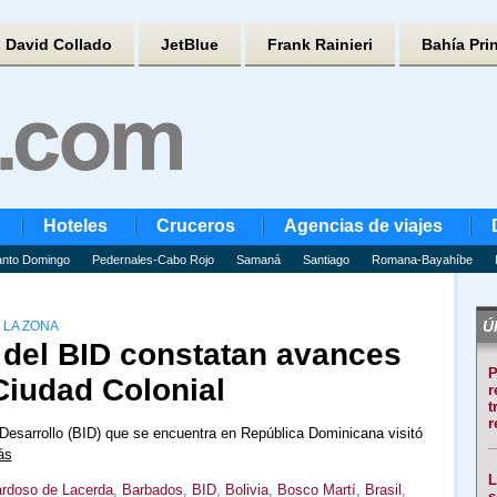
David Collado
JetBlue
Frank Rainieri
Bahía Pri
Hoteles
Cruceros
Agencias de viajes
nto Domingo
Pedernales-Cabo Rojo
Samaná
Santiago
Romana-Bayahíbe
Úl
 LA ZONA
 del BID constatan avances
P
iudad Colonial
r
t
r
Desarrollo (BID) que se encuentra en República Dominicana visitó
ás
L
ardoso de Lacerda
,
Barbados
,
BID
,
Bolivia
,
Bosco Martí
,
Brasil
,
s