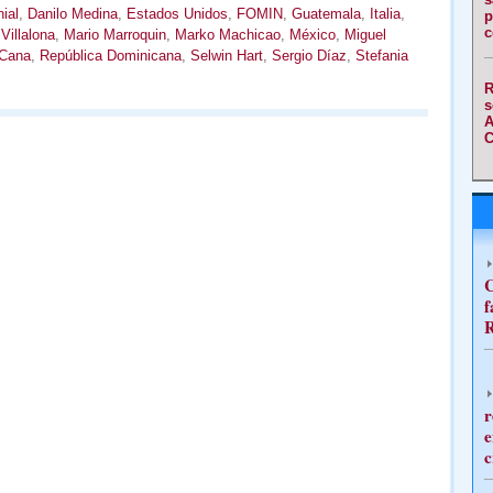
ial
,
Danilo Medina
,
Estados Unidos
,
FOMIN
,
Guatemala
,
Italia
,
p
c
Villalona
,
Mario Marroquin
,
Marko Machicao
,
México
,
Miguel
 Cana
,
República Dominicana
,
Selwin Hart
,
Sergio Díaz
,
Stefania
R
s
A
C
C
f
R
r
e
c