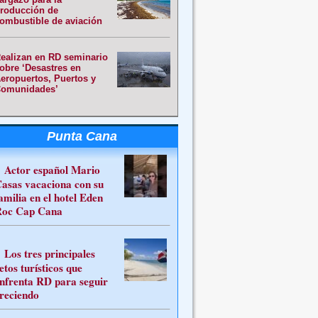
roducción de
ombustible de aviación
ealizan en RD seminario
obre ‘Desastres en
eropuertos, Puertos y
omunidades’
Punta Cana
Actor español Mario
asas vacaciona con su
amilia en el hotel Eden
oc Cap Cana
Los tres principales
etos turísticos que
nfrenta RD para seguir
reciendo