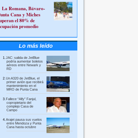
La Romana, Bávaro-
unta Cana y Miches
uperan el 80% de
cupación promedio
Lo más leído
JAC: salida de JetBlue
podría aumentar boletos
aéreos entre Newark y
RD
Un A320 de JetBlue, el
primer avión que recibirá
mantenimiento en el
MRO de Punta Cana
Fallece “Alfy” Fanjul,
copropietario del
complejo Casa de
Campo
Arajet pausa sus vuelos
entre Mendoza y Punta
Cana hasta octubre