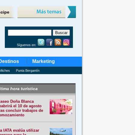
ncipe
Síguenos en:
Destinos
Marketing
Miches
Punta Bergantín
tima hora turística
aseo Doña Blanca
eabrirá el 10 de agosto
ras concluir trabajos de
emozamiento
a IATA evalúa utilizar
argazo para la