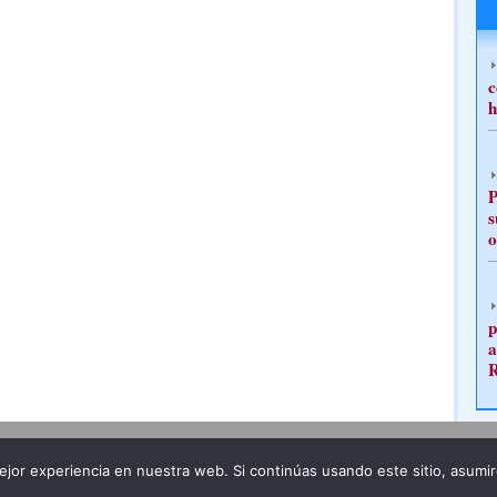
c
h
P
s
o
p
a
Publicidad
Redacción
jor experiencia en nuestra web. Si continúas usando este sitio, asumi
ncia legal
Todos los derechos reservados
Grupo Pre