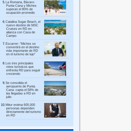
La Romana, Bávaro-
Punta Cana y Miches
superan el 80% de
ocupación promedio
Catalina Sugar Beach, el
nuevo destino de MSC
Cruises en RD en
alianza con Casa de
Campo
Escarrer: “Miches se
convertirá en el destino
más importante de RD
en el turismo de lujo”
Los tres principales
retos turísticos que
enfrenta RD para seguir
creciendo
Se consolida el
aeropuerto de Punta
Cana: capta el 58% de
las llegadas a RD en
julio
Mitur estima 605,000
personas dependen
directamente del turismo
en RD