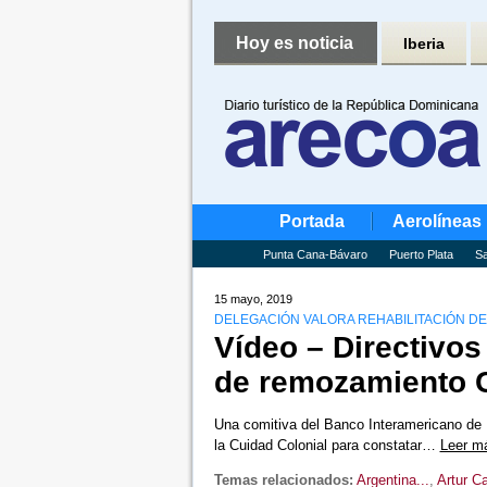
Hoy es noticia
Iberia
Portada
Aerolíneas
Punta Cana-Bávaro
Puerto Plata
Sa
15 mayo, 2019
DELEGACIÓN VALORA REHABILITACIÓN DE
Vídeo – Directivos
de remozamiento C
Una comitiva del Banco Interamericano de 
la Cuidad Colonial para constatar…
Leer m
Temas relacionados:
Argentina...
,
Artur C