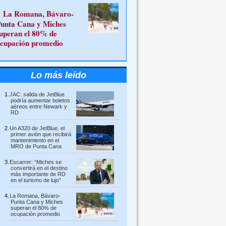
La Romana, Bávaro-
unta Cana y Miches
uperan el 80% de
cupación promedio
Lo más leído
JAC: salida de JetBlue
podría aumentar boletos
aéreos entre Newark y
RD
Un A320 de JetBlue, el
primer avión que recibirá
mantenimiento en el
MRO de Punta Cana
Escarrer: “Miches se
convertirá en el destino
más importante de RD
en el turismo de lujo”
La Romana, Bávaro-
Punta Cana y Miches
superan el 80% de
ocupación promedio