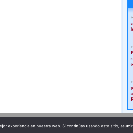
c
h
P
s
o
p
a
Publicidad
Redacción
jor experiencia en nuestra web. Si continúas usando este sitio, asumi
ncia legal
Todos los derechos reservados
Grupo Pre