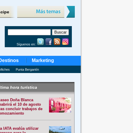
ncipe
Síguenos en:
Destinos
Marketing
Miches
Punta Bergantín
tima hora turística
aseo Doña Blanca
eabrirá el 10 de agosto
ras concluir trabajos de
emozamiento
a IATA evalúa utilizar
argazo para la