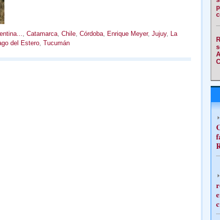
p
c
entina...
,
Catamarca
,
Chile
,
Córdoba
,
Enrique Meyer
,
Jujuy
,
La
R
ago del Estero
,
Tucumán
s
A
C
C
f
R
r
e
c