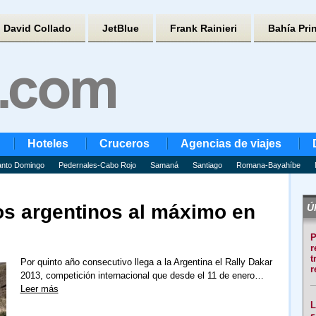
David Collado
JetBlue
Frank Rainieri
Bahía Pri
Hoteles
Cruceros
Agencias de viajes
nto Domingo
Pedernales-Cabo Rojo
Samaná
Santiago
Romana-Bayahíbe
cos argentinos al máximo en
Úl
P
r
t
Por quinto año consecutivo llega a la Argentina el Rally Dakar
r
2013, competición internacional que desde el 11 de enero…
Leer más
L
s