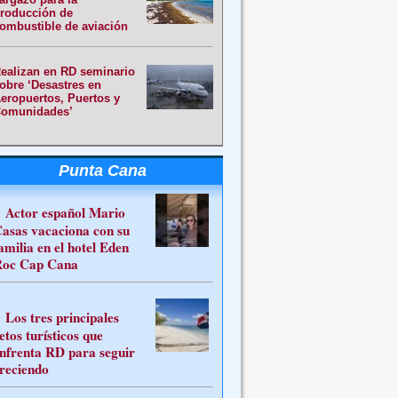
roducción de
ombustible de aviación
ealizan en RD seminario
obre ‘Desastres en
eropuertos, Puertos y
omunidades’
Punta Cana
Actor español Mario
asas vacaciona con su
amilia en el hotel Eden
oc Cap Cana
Los tres principales
etos turísticos que
nfrenta RD para seguir
reciendo