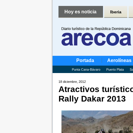
Hoy es noticia
Iberia
Portada
Aerolíneas
Punta Cana-Bávaro
Puerto Plata
Sa
18 diciembre, 2012
Atractivos turísti
Rally Dakar 2013