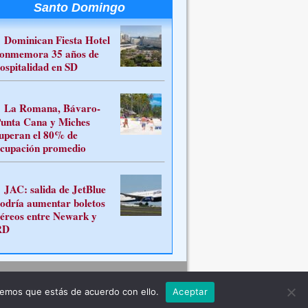
Santo Domingo
Dominican Fiesta Hotel
onmemora 35 años de
ospitalidad en SD
La Romana, Bávaro-
unta Cana y Miches
uperan el 80% de
cupación promedio
JAC: salida de JetBlue
odría aumentar boletos
éreos entre Newark y
RD
Contacto
remos que estás de acuerdo con ello.
Aceptar
ferente