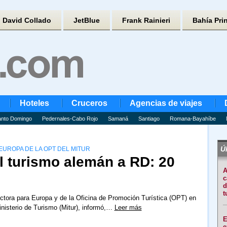
David Collado
JetBlue
Frank Rainieri
Bahía Pri
Hoteles
Cruceros
Agencias de viajes
nto Domingo
Pedernales-Cabo Rojo
Samaná
Santiago
Romana-Bayahíbe
Úl
EUROPA DE LA OPT DEL MITUR
l turismo alemán a RD: 20
A
c
d
t
ectora para Europa y de la Oficina de Promoción Turística (OPT) en
nisterio de Turismo (Mitur), informó,…
Leer más
E
e