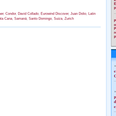
E
p
er
,
Condor
,
David Collado
,
Eurowind Discover
,
Juan Dolio
,
Latin
ta Cana
,
Samaná
,
Santo Domingo
,
Suiza
,
Zurich
P
o
P
r
p
e
C
p
d
e