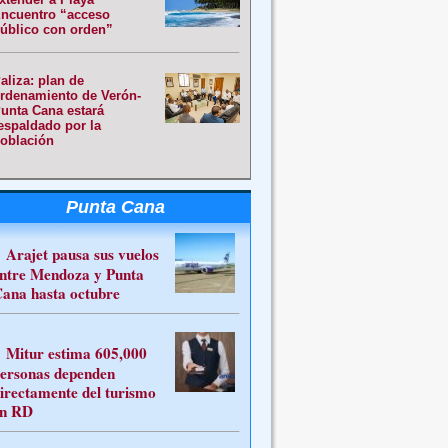
ncuentro “acceso
úblico con orden”
aliza: plan de
rdenamiento de Verón-
unta Cana estará
espaldado por la
oblación
Punta Cana
Arajet pausa sus vuelos
ntre Mendoza y Punta
ana hasta octubre
Mitur estima 605,000
ersonas dependen
irectamente del turismo
n RD