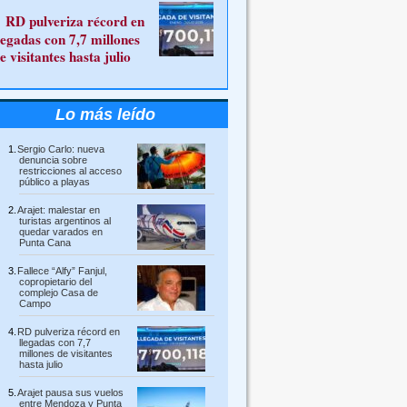
RD pulveriza récord en
legadas con 7,7 millones
e visitantes hasta julio
Lo más leído
Sergio Carlo: nueva
denuncia sobre
restricciones al acceso
público a playas
Arajet: malestar en
turistas argentinos al
quedar varados en
Punta Cana
Fallece “Alfy” Fanjul,
copropietario del
complejo Casa de
Campo
RD pulveriza récord en
llegadas con 7,7
millones de visitantes
hasta julio
Arajet pausa sus vuelos
entre Mendoza y Punta