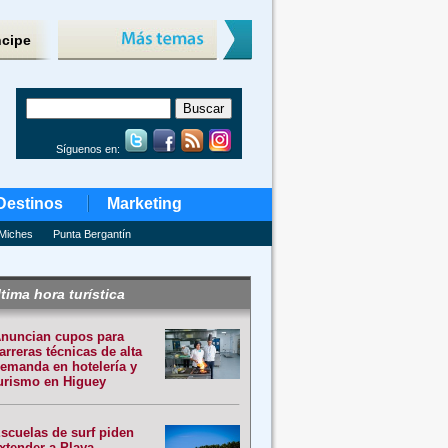
ncipe
Síguenos en:
Destinos
Marketing
Miches
Punta Bergantín
tima hora turística
nuncian cupos para
arreras técnicas de alta
emanda en hotelería y
urismo en Higuey
scuelas de surf piden
xtender a Playa