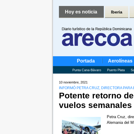
Hoy es noticia
Iberia
Portada
Aerolíneas
Punta Cana-Bávaro
Puerto Plata
Sa
10 noviembre, 2021
INFORMÓ PETRA CRUZ, DIRECTORA PARA 
Potente retorno de
vuelos semanales
Petra Cruz, dir
Alemania del Mi