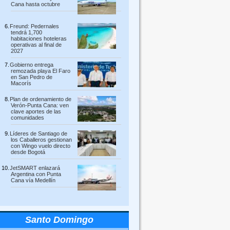
Cana hasta octubre
Freund: Pedernales
tendrá 1,700
habitaciones hoteleras
operativas al final de
2027
Gobierno entrega
remozada playa El Faro
en San Pedro de
Macorís
Plan de ordenamiento de
Verón-Punta Cana: ven
clave aportes de las
comunidades
Líderes de Santiago de
los Caballeros gestionan
con Wingo vuelo directo
desde Bogotá
JetSMART enlazará
Argentina con Punta
Cana vía Medellín
Santo Domingo