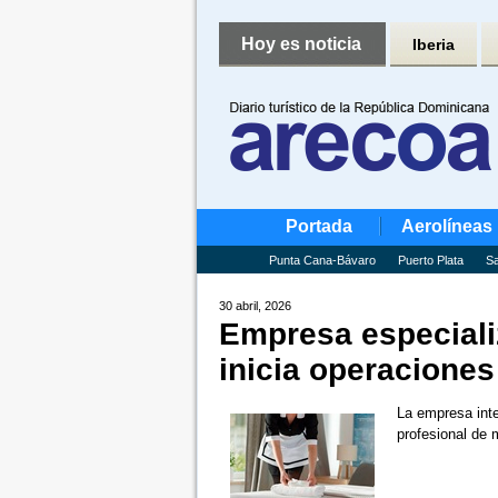
Hoy es noticia
Iberia
Portada
Aerolíneas
Punta Cana-Bávaro
Puerto Plata
Sa
30 abril, 2026
Empresa especializ
inicia operacione
La empresa inte
profesional de 