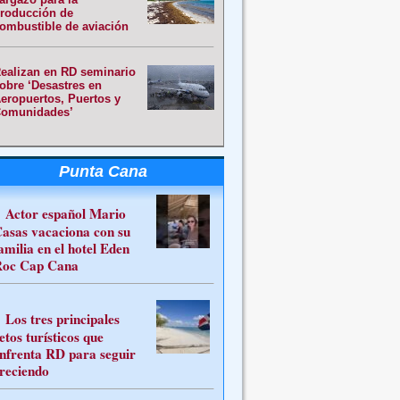
roducción de
ombustible de aviación
ealizan en RD seminario
obre ‘Desastres en
eropuertos, Puertos y
omunidades’
Punta Cana
Actor español Mario
asas vacaciona con su
amilia en el hotel Eden
oc Cap Cana
Los tres principales
etos turísticos que
nfrenta RD para seguir
reciendo