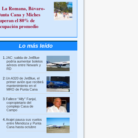
La Romana, Bávaro-
unta Cana y Miches
uperan el 80% de
cupación promedio
Lo más leído
JAC: salida de JetBlue
podría aumentar boletos
aéreos entre Newark y
RD
Un A320 de JetBlue, el
primer avión que recibirá
mantenimiento en el
MRO de Punta Cana
Fallece “Alfy” Fanjul,
copropietario del
complejo Casa de
Campo
Arajet pausa sus vuelos
entre Mendoza y Punta
Cana hasta octubre