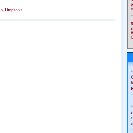
p
c
lo
,
Limpitapiz
R
s
A
C
C
f
R
r
e
c