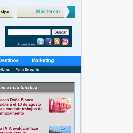
ncipe
Síguenos en:
Destinos
Marketing
Miches
Punta Bergantín
tima hora turística
aseo Doña Blanca
eabrirá el 10 de agosto
ras concluir trabajos de
emozamiento
a IATA evalúa utilizar
argazo para la