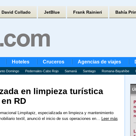
David Collado
JetBlue
Frank Rainieri
Bahía Pri
Hoteles
Cruceros
Agencias de viajes
nto Domingo
Pedernales-Cabo Rojo
Samaná
Santiago
Romana-Bayahíbe
ada en limpieza turística
Úl
s en RD
P
r
t
rnacional Limpitapiz, especializada en limpieza y mantenimiento
r
mobiliario textil, anunció el inicio de sus operaciones en…
Leer más
L
s