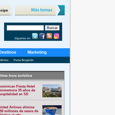
ncipe
Síguenos en:
Destinos
Marketing
Miches
Punta Bergantín
tima hora turística
ominican Fiesta Hotel
onmemora 35 años de
ospitalidad en SD
nited Airlines elimina
50 millones de vasos de
lástico al año