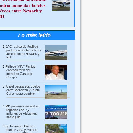
odría aumentar boletos
éreos entre Newark y
RD
Lo más leído
JAC: salida de JetBlue
podría aumentar boletos
aéreos entre Newark y
RD
Fallece “Alfy” Fanjul,
copropietario del
complejo Casa de
Campo
Arajet pausa sus vuelos
entre Mendoza y Punta
Cana hasta octubre
RD pulveriza récord en
llegadas con 7,7
millones de visitantes
hasta julio
La Romana, Bávaro-
Punta Cana y Miches