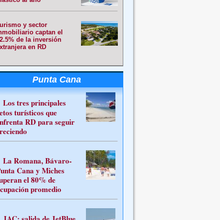
urismo y sector
nmobiliario captan el
2.5% de la inversión
xtranjera en RD
Punta Cana
Los tres principales
etos turísticos que
nfrenta RD para seguir
reciendo
La Romana, Bávaro-
unta Cana y Miches
uperan el 80% de
cupación promedio
JAC: salida de JetBlue