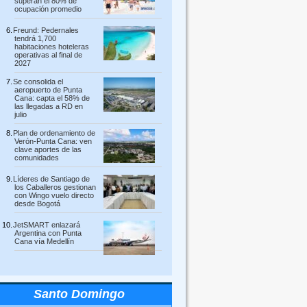
superan el 80% de
ocupación promedio
Freund: Pedernales
tendrá 1,700
habitaciones hoteleras
operativas al final de
2027
Se consolida el
aeropuerto de Punta
Cana: capta el 58% de
las llegadas a RD en
julio
Plan de ordenamiento de
Verón-Punta Cana: ven
clave aportes de las
comunidades
Líderes de Santiago de
los Caballeros gestionan
con Wingo vuelo directo
desde Bogotá
JetSMART enlazará
Argentina con Punta
Cana vía Medellín
Santo Domingo