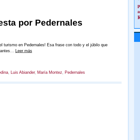
p
a
esta por Pedernales
el turismo en Pedernales! Esa frase con todo y el júbilo que
itantes…
Leer más
edina
,
Luis Abiander
,
María Montez
,
Pedernales