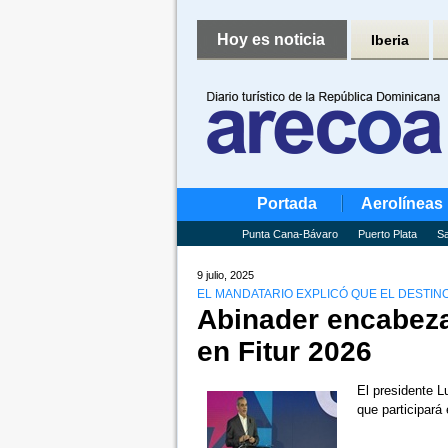
Hoy es noticia
Iberia
Portada
Aerolíneas
Punta Cana-Bávaro
Puerto Plata
Sa
9 julio, 2025
EL MANDATARIO EXPLICÓ QUE EL DESTI
Abinader encabeza
en Fitur 2026
El presidente L
que participará