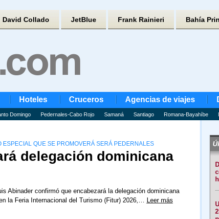
David Collado
JetBlue
Frank Rainieri
Bahía Pri
Hoteles
Cruceros
Agencias de viajes
nto Domingo
Pedernales-Cabo Rojo
Samaná
Santiago
Romana-Bayahíbe
Úl
NO ESPECIAL QUE SE PROMOVERÁ SERÁ PEDERNALES
rá delegación dominicana
D
c
h
uis Abinader confirmó que encabezará la delegación dominicana
 en la Feria Internacional del Turismo (Fitur) 2026,…
Leer más
U
2
p