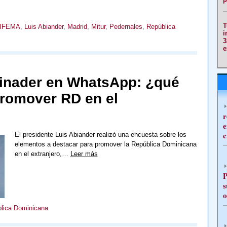
T
IFEMA
,
Luis Abiander
,
Madrid
,
Mitur
,
Pedernales
,
República
i
3
e
inader en WhatsApp: ¿qué
promover RD en el
r
e
c
El presidente Luis Abiander realizó una encuesta sobre los
elementos a destacar para promover la República Dominicana
en el extranjero,…
Leer más
P
s
o
lica Dominicana