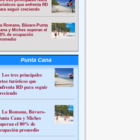
urísticos que enfrenta RD
ara seguir creciendo
a Romana, Bávaro-Punta
ana y Miches superan el
0% de ocupación
romedio
Punta Cana
Los tres principales
etos turísticos que
nfrenta RD para seguir
reciendo
La Romana, Bávaro-
unta Cana y Miches
uperan el 80% de
cupación promedio