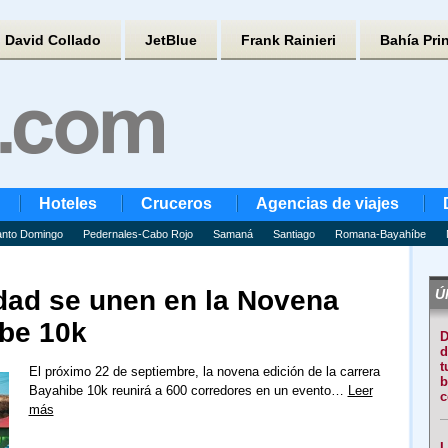
David Collado
JetBlue
Frank Rainieri
Bahía Pri
Hoteles
Cruceros
Agencias de viajes
nto Domingo
Pedernales-Cabo Rojo
Samaná
Santiago
Romana-Bayahíbe
idad se unen en la Novena
Úl
ibe 10k
D
d
t
El próximo 22 de septiembre, la novena edición de la carrera
b
Bayahibe 10k reunirá a 600 corredores en un evento…
Leer
c
más
L