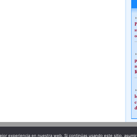
P
s
o
p
a
l
c
d
Publicidad
Redacción
jor experiencia en nuestra web. Si continúas usando este sitio, asumi