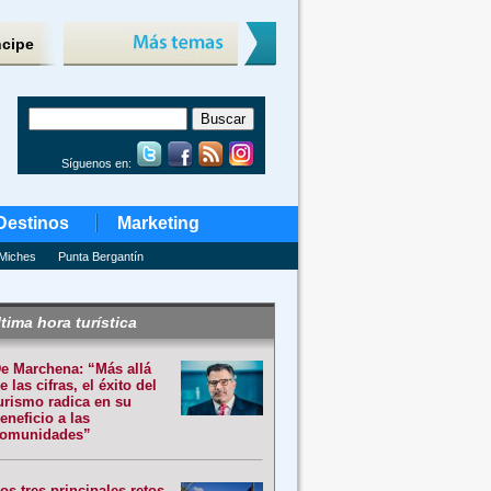
ncipe
Síguenos en:
Destinos
Marketing
Miches
Punta Bergantín
tima hora turística
e Marchena: “Más allá
e las cifras, el éxito del
urismo radica en su
eneficio a las
omunidades”
os tres principales retos