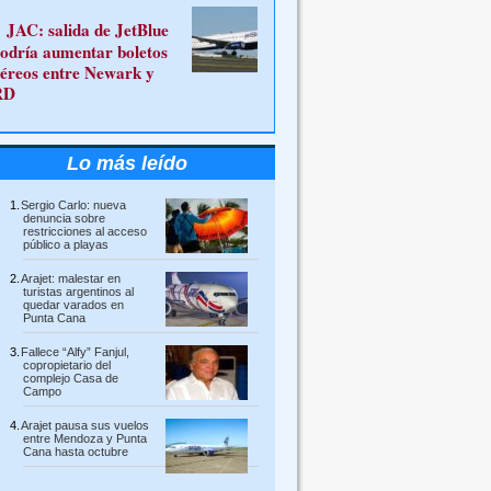
JAC: salida de JetBlue
odría aumentar boletos
éreos entre Newark y
RD
Lo más leído
Sergio Carlo: nueva
denuncia sobre
restricciones al acceso
público a playas
Arajet: malestar en
turistas argentinos al
quedar varados en
Punta Cana
Fallece “Alfy” Fanjul,
copropietario del
complejo Casa de
Campo
Arajet pausa sus vuelos
entre Mendoza y Punta
Cana hasta octubre