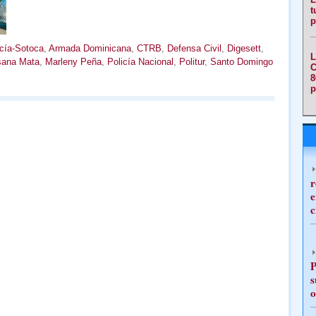
t
p
cía-Sotoca
,
Armada Dominicana
,
CTRB
,
Defensa Civil
,
Digesett
,
L
sana Mata
,
Marleny Peña
,
Policía Nacional
,
Politur
,
Santo Domingo
C
8
p
r
e
c
P
s
o