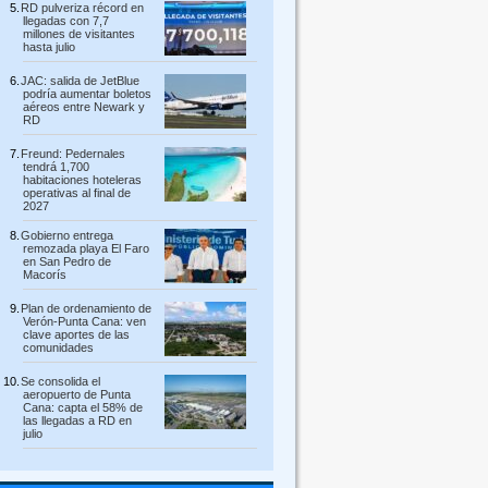
RD pulveriza récord en
llegadas con 7,7
millones de visitantes
hasta julio
JAC: salida de JetBlue
podría aumentar boletos
aéreos entre Newark y
RD
Freund: Pedernales
tendrá 1,700
habitaciones hoteleras
operativas al final de
2027
Gobierno entrega
remozada playa El Faro
en San Pedro de
Macorís
Plan de ordenamiento de
Verón-Punta Cana: ven
clave aportes de las
comunidades
Se consolida el
aeropuerto de Punta
Cana: capta el 58% de
las llegadas a RD en
julio