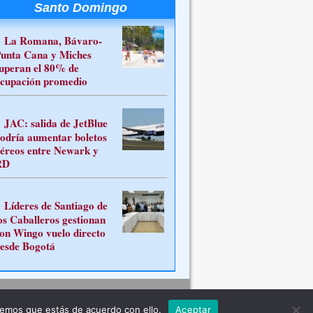
Santo Domingo
La Romana, Bávaro-
unta Cana y Miches
uperan el 80% de
cupación promedio
JAC: salida de JetBlue
odría aumentar boletos
éreos entre Newark y
RD
Líderes de Santiago de
os Caballeros gestionan
on Wingo vuelo directo
esde Bogotá
Contacto
remos que estás de acuerdo con ello.
Aceptar