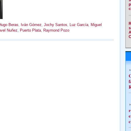
p
c
R
Hugo Beras
,
Iván Gómez
,
Jochy Santos
,
Luz García
,
Miguel
s
vel Nuñez
,
Puerto Plata
,
Raymond Pozo
A
C
C
f
R
r
e
c