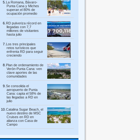
La Romana, Bávaro-
Punta Cana y Miches
superan el 80% de
ocupación promedio
RD pulveriza récord en
llegadas con 7,7
millones de visitantes
hasta julio
Los tres principales
retos turísticos que
enfrenta RD para seguir
creciendo
Plan de ordenamiento de
Verón-Punta Cana: ven
clave aportes de las
comunidades
Se consolida el
aeropuerto de Punta
Cana: capta el 58% de
las llegadas a RD en
julio
Catalina Sugar Beach, el
nuevo destino de MSC
Cruises en RD en
alianza con Casa de
Campo