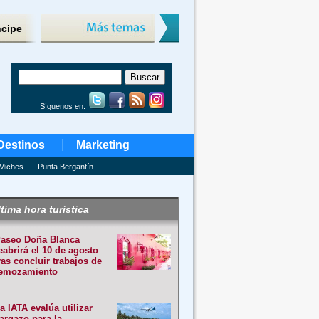
ncipe
Síguenos en:
Destinos
Marketing
Miches
Punta Bergantín
tima hora turística
aseo Doña Blanca
eabrirá el 10 de agosto
ras concluir trabajos de
emozamiento
a IATA evalúa utilizar
argazo para la