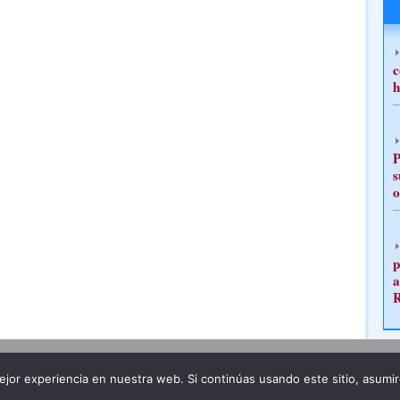
c
h
P
s
o
p
a
Publicidad
Redacción
jor experiencia en nuestra web. Si continúas usando este sitio, asumi
ncia legal
Todos los derechos reservados
Grupo Pre