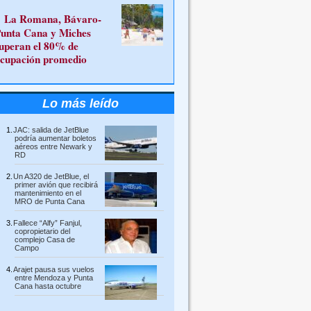
La Romana, Bávaro-
unta Cana y Miches
uperan el 80% de
cupación promedio
Lo más leído
JAC: salida de JetBlue
podría aumentar boletos
aéreos entre Newark y
RD
Un A320 de JetBlue, el
primer avión que recibirá
mantenimiento en el
MRO de Punta Cana
Fallece “Alfy” Fanjul,
copropietario del
complejo Casa de
Campo
Arajet pausa sus vuelos
entre Mendoza y Punta
Cana hasta octubre