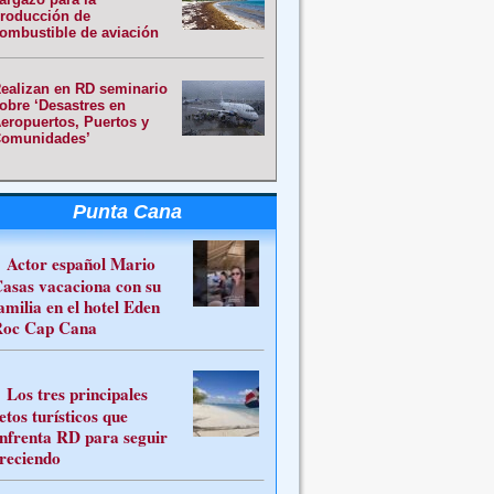
roducción de
ombustible de aviación
ealizan en RD seminario
obre ‘Desastres en
eropuertos, Puertos y
omunidades’
Punta Cana
Actor español Mario
asas vacaciona con su
amilia en el hotel Eden
oc Cap Cana
Los tres principales
etos turísticos que
nfrenta RD para seguir
reciendo