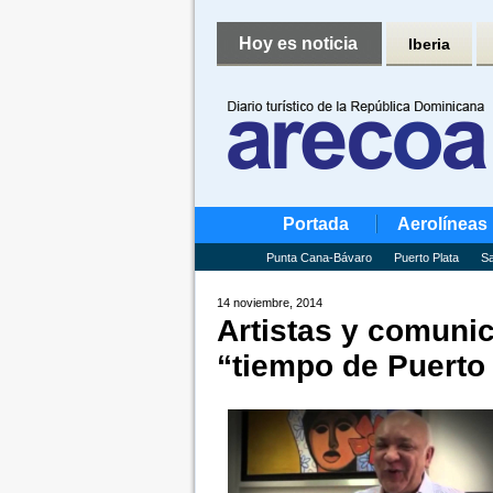
Hoy es noticia
Iberia
Portada
Aerolíneas
Punta Cana-Bávaro
Puerto Plata
Sa
14 noviembre, 2014
Artistas y comuni
“tiempo de Puerto 