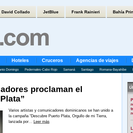
David Collado
JetBlue
Frank Rainieri
Bahía Pri
Hoteles
Cruceros
Agencias de viajes
nto Domingo
Pedernales-Cabo Rojo
Samaná
Santiago
Romana-Bayahíbe
cadores proclaman el
Úl
Plata”
P
r
t
Varios artistas y comunicadores dominicanos se han unido a
r
la campaña “Descubre Puerto Plata, Orgullo de mi Tierra,
lanzada por…
Leer más
L
s