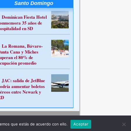
Santo Domingo
Dominican Fiesta Hotel
onmemora 35 años de
ospitalidad en SD
La Romana, Bávaro-
unta Cana y Miches
uperan el 80% de
cupación promedio
JAC: salida de JetBlue
odría aumentar boletos
éreos entre Newark y
RD
Contacto
remos que estás de acuerdo con ello.
Aceptar
ferente