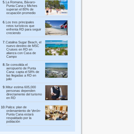
La Romana, Bávaro-
Punta Cana y Miches
superan el 80% de
ocupación promedio
Los tres principales
retos turísticos que
enfrenta RD para seguir
creciendo
Catalina Sugar Beach, el
nuevo destino de MSC
Cruises en RD en
alianza con Casa de
Campo
Se consolida el
aeropuerto de Punta
Cana: capta el 58% de
las llegadas a RD en
julio
Mitur estima 605,000
personas dependen
directamente del turismo
en RD
Paliza: plan de
ordenamiento de Verón-
Punta Cana estará
respaldado por la
población