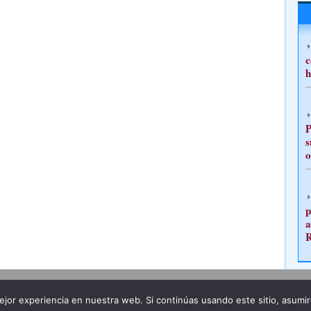
c
h
P
s
o
p
a
Publicidad
Redacción
jor experiencia en nuestra web. Si continúas usando este sitio, asumi