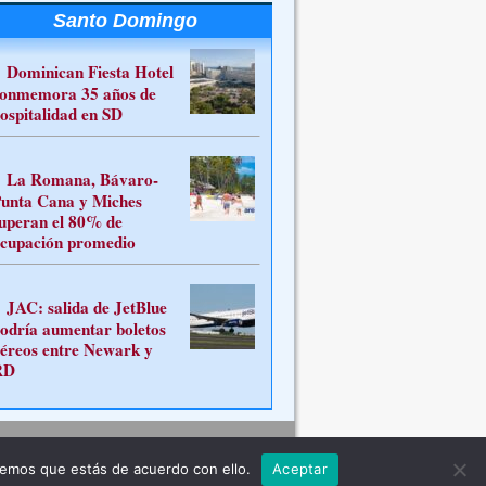
Santo Domingo
Dominican Fiesta Hotel
onmemora 35 años de
ospitalidad en SD
La Romana, Bávaro-
unta Cana y Miches
uperan el 80% de
cupación promedio
JAC: salida de JetBlue
odría aumentar boletos
éreos entre Newark y
RD
Contacto
remos que estás de acuerdo con ello.
Aceptar