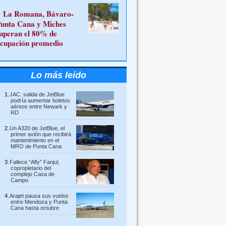
La Romana, Bávaro-
unta Cana y Miches
uperan el 80% de
cupación promedio
Lo más leído
JAC: salida de JetBlue
podría aumentar boletos
aéreos entre Newark y
RD
Un A320 de JetBlue, el
primer avión que recibirá
mantenimiento en el
MRO de Punta Cana
Fallece “Alfy” Fanjul,
copropietario del
complejo Casa de
Campo
Arajet pausa sus vuelos
entre Mendoza y Punta
Cana hasta octubre