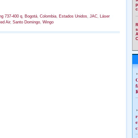
p
c
ng 737-400 q
,
Bogotá
,
Colombia
,
Estados Unidos
,
JAC
,
Láser
ed Air
,
Santo Domingo
,
Wingo
R
s
A
C
C
f
R
r
e
c