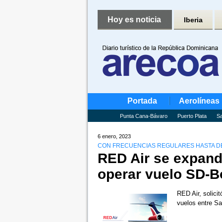
Hoy es noticia
Iberia
Portada
Aerolíneas
Punta Cana-Bávaro
Puerto Plata
Sa
6 enero, 2023
CON FRECUENCIAS REGULARES HASTA DE
RED Air se expand
operar vuelo SD-B
RED Air, solicit
vuelos entre 