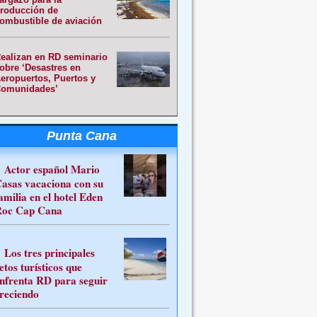
roducción de
ombustible de aviación
ealizan en RD seminario
obre ‘Desastres en
eropuertos, Puertos y
omunidades’
Punta Cana
Actor español Mario
asas vacaciona con su
amilia en el hotel Eden
oc Cap Cana
Los tres principales
etos turísticos que
nfrenta RD para seguir
reciendo