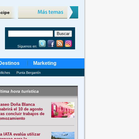
ncipe
Síguenos en:
Destinos
Marketing
Miches
Punta Bergantín
tima hora turística
aseo Doña Blanca
eabrirá el 10 de agosto
ras concluir trabajos de
emozamiento
a IATA evalúa utilizar
argazo para la