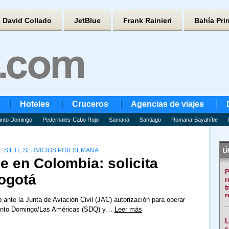
David Collado
JetBlue
Frank Rainieri
Bahía Pri
Hoteles
Cruceros
Agencias de viajes
nto Domingo
Pedernales-Cabo Rojo
Samaná
Santiago
Romana-Bayahíbe
Úl
 SIETE SERVICIOS POR SEMANA
e en Colombia: solicita
P
ogotá
r
t
r
ó ante la Junta de Aviación Civil (JAC) autorización para operar
Santo Domingo/Las Américas (SDQ) y…
Leer más
L
s