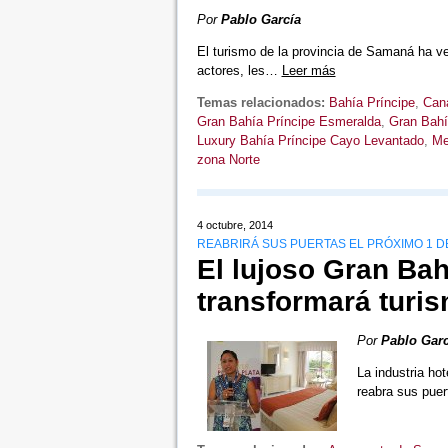
Por
Pablo García
El turismo de la provincia de Samaná ha ve
actores, les…
Leer más
Temas relacionados:
Bahía Príncipe
,
Can
Gran Bahía Príncipe Esmeralda
,
Gran Bahía
Luxury Bahía Príncipe Cayo Levantado
,
Me
zona Norte
4 octubre, 2014
REABRIRÁ SUS PUERTAS EL PRÓXIMO 1 
El lujoso Gran Ba
transformará turis
Por
Pablo Garc
La industria ho
reabra sus pue