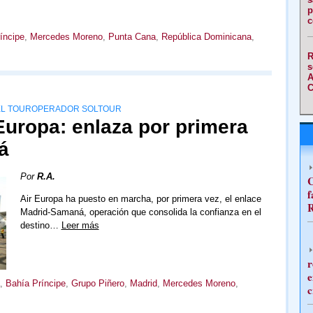
p
c
íncipe
,
Mercedes Moreno
,
Punta Cana
,
República Dominicana
,
R
s
A
C
DEL TOUROPERADOR SOLTOUR
Europa: enlaza por primera
á
Por
R.A.
C
f
Air Europa ha puesto en marcha, por primera vez, el enlace
R
Madrid-Samaná, operación que consolida la confianza en el
destino…
Leer más
r
e
,
Bahía Príncipe
,
Grupo Pi­ñero
,
Madrid
,
Mercedes Moreno
,
c