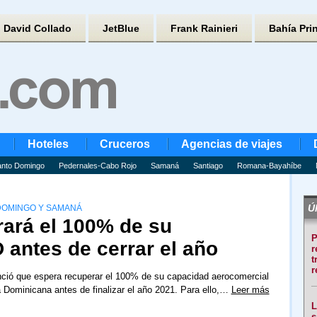
David Collado
JetBlue
Frank Rainieri
Bahía Pri
Hoteles
Cruceros
Agencias de viajes
nto Domingo
Pedernales-Cabo Rojo
Samaná
Santiago
Romana-Bayahíbe
Úl
 DOMINGO Y SAMANÁ
rará el 100% de su
P
 antes de cerrar el año
r
t
r
nció que espera recuperar el 100% de su capacidad aerocomercial
 Dominicana antes de finalizar el año 2021. Para ello,…
Leer más
L
s