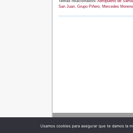
Temas relacionados:
Aeropuerto de Sama
San Juan
,
Grupo Piñero
,
Mercedes Moreno
Usamos cookies para asegurar que te damos la me
Adverte