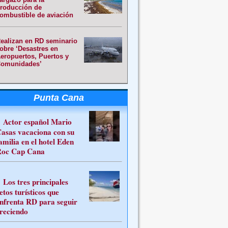
roducción de
ombustible de aviación
ealizan en RD seminario
obre ‘Desastres en
eropuertos, Puertos y
omunidades’
Punta Cana
Actor español Mario
asas vacaciona con su
amilia en el hotel Eden
oc Cap Cana
Los tres principales
etos turísticos que
nfrenta RD para seguir
reciendo