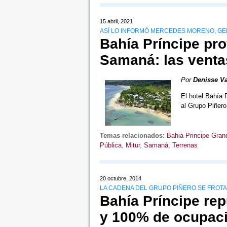
15 abril, 2021
ASÍ LO INFORMÓ MERCEDES MORENO, GE
Bahía Príncipe pr
Samaná: las venta
Por
Denisse Va
El hotel Bahía 
al Grupo Piñero
Temas relacionados:
Bahia Principe Grand
Pública
,
Mitur
,
Samaná
,
Terrenas
20 octubre, 2014
LA CADENA DEL GRUPO PIÑERO SE FROT
Bahía Príncipe r
y 100% de ocupac