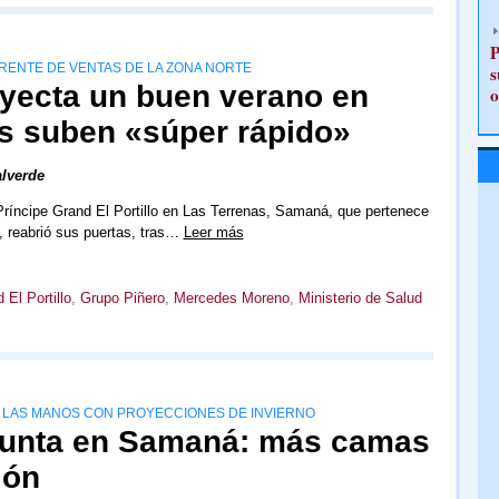
P
RENTE DE VENTAS DE LA ZONA NORTE
s
oyecta un buen verano en
o
s suben «súper rápido»
lverde
Príncipe Grand El Portillo en Las Terrenas, Samaná, que pertenece
, reabrió sus puertas, tras…
Leer más
 El Portillo
,
Grupo Piñero
,
Mercedes Moreno
,
Ministerio de Salud
A LAS MANOS CON PROYECCIONES DE INVIERNO
epunta en Samaná: más camas
ión