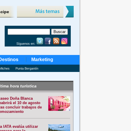
ncipe
Síguenos en:
Destinos
Marketing
Miches
Punta Bergantín
tima hora turística
aseo Doña Blanca
eabrirá el 10 de agosto
ras concluir trabajos de
emozamiento
a IATA evalúa utilizar
argazo para la