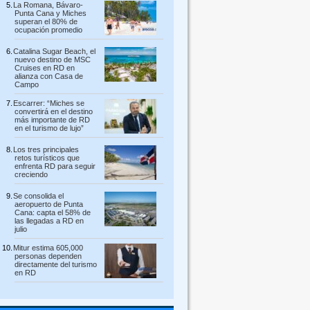
La Romana, Bávaro-
Punta Cana y Miches
superan el 80% de
ocupación promedio
Catalina Sugar Beach, el
nuevo destino de MSC
Cruises en RD en
alianza con Casa de
Campo
Escarrer: “Miches se
convertirá en el destino
más importante de RD
en el turismo de lujo”
Los tres principales
retos turísticos que
enfrenta RD para seguir
creciendo
Se consolida el
aeropuerto de Punta
Cana: capta el 58% de
las llegadas a RD en
julio
Mitur estima 605,000
personas dependen
directamente del turismo
en RD