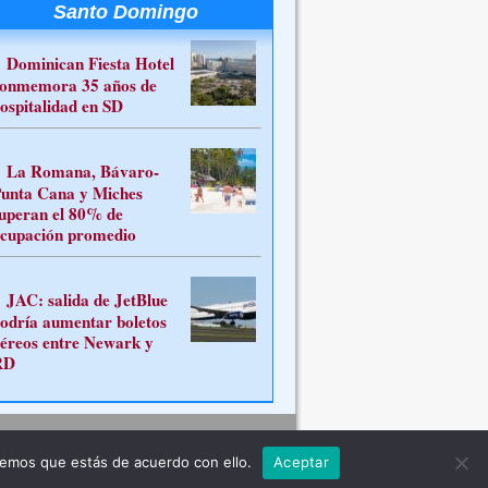
Santo Domingo
Dominican Fiesta Hotel
onmemora 35 años de
ospitalidad en SD
La Romana, Bávaro-
unta Cana y Miches
uperan el 80% de
cupación promedio
JAC: salida de JetBlue
odría aumentar boletos
éreos entre Newark y
RD
Contacto
remos que estás de acuerdo con ello.
Aceptar
ferente