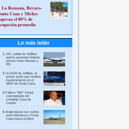
La Romana, Bávaro-
unta Cana y Miches
uperan el 80% de
cupación promedio
Lo más leído
JAC: salida de JetBlue
podría aumentar boletos
aéreos entre Newark y
RD
Un A320 de JetBlue, el
primer avión que recibirá
mantenimiento en el
MRO de Punta Cana
Fallece “Alfy” Fanjul,
copropietario del
complejo Casa de
Campo
Arajet pausa sus vuelos
entre Mendoza y Punta
Cana hasta octubre