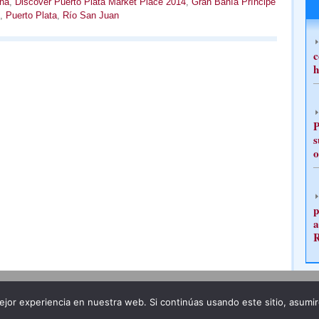
ná
,
Discover Puerto Plata Market Place 2014
,
Gran Bahía Príncipe
,
Puerto Plata
,
Río San Juan
c
h
P
s
o
p
a
Publicidad
Redacción
jor experiencia en nuestra web. Si continúas usando este sitio, asumi
ncia legal
Todos los derechos reservados
Grupo Pre