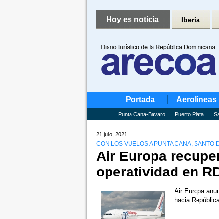
Hoy es noticia
Iberia
Portada
Aerolíneas
Punta Cana-Bávaro
Puerto Plata
Sa
21 julio, 2021
CON LOS VUELOS A PUNTA CANA, SANTO
Air Europa recupe
operatividad en RD
Air Europa anu
hacia República