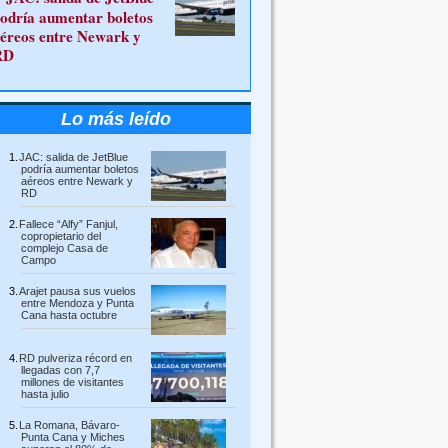
odría aumentar boletos
éreos entre Newark y
RD
Lo más leído
JAC: salida de JetBlue
podría aumentar boletos
aéreos entre Newark y
RD
Fallece “Alfy” Fanjul,
copropietario del
complejo Casa de
Campo
Arajet pausa sus vuelos
entre Mendoza y Punta
Cana hasta octubre
RD pulveriza récord en
llegadas con 7,7
millones de visitantes
hasta julio
La Romana, Bávaro-
Punta Cana y Miches