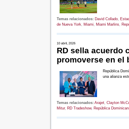
Temas relacionados:
David Collado
,
Esta
de Nueva York
,
Miami
,
Miami Marlins
,
Repú
10 abril, 2026
RD sella acuerdo 
promoverse en el 
República Domi
una alianza est
Temas relacionados:
Arajet
,
Clayton McCu
Mitur
,
RD Tradeshow
,
República Dominican