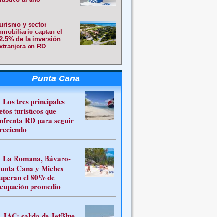
urismo y sector
nmobiliario captan el
2.5% de la inversión
xtranjera en RD
Punta Cana
Los tres principales
etos turísticos que
nfrenta RD para seguir
reciendo
La Romana, Bávaro-
unta Cana y Miches
uperan el 80% de
cupación promedio
JAC: salida de JetBlue