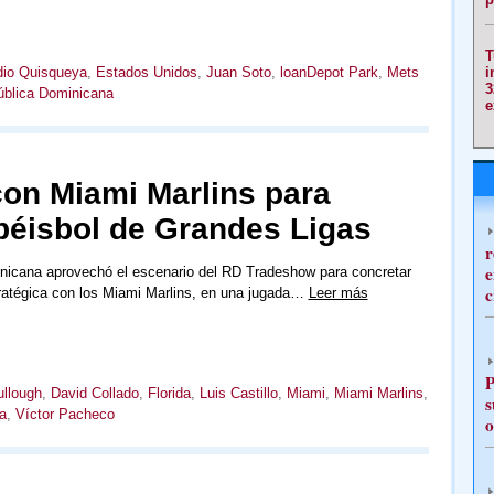
T
dio Quisqueya
,
Estados Unidos
,
Juan Soto
,
loanDepot Park
,
Mets
i
3
blica Dominicana
e
con Miami Marlins para
béisbol de Grandes Ligas
r
e
nicana aprovechó el escenario del RD Tradeshow para concretar
c
ratégica con los Miami Marlins, en una jugada…
Leer más
P
llough
,
David Collado
,
Florida
,
Luis Castillo
,
Miami
,
Miami Marlins
,
s
a
,
Víctor Pacheco
o