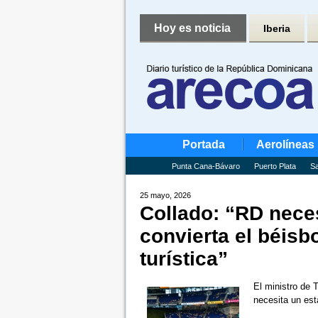
Hoy es noticia
Iberia
Portada
Aerolíneas
Punta Cana-Bávaro
Puerto Plata
Sa
25 mayo, 2026
Collado: “RD nece
convierta el béisb
turística”
El ministro de 
necesita un est