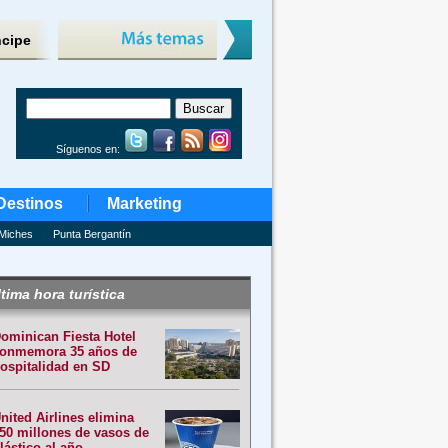
ncipe
Síguenos en:
Destinos
Marketing
Miches
Punta Bergantín
tima hora turística
ominican Fiesta Hotel
onmemora 35 años de
ospitalidad en SD
nited Airlines elimina
50 millones de vasos de
lástico al año