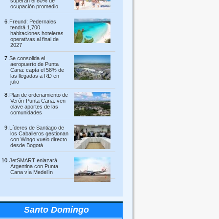
superan el 80% de
ocupación promedio
Freund: Pedernales
tendrá 1,700
habitaciones hoteleras
operativas al final de
2027
Se consolida el
aeropuerto de Punta
Cana: capta el 58% de
las llegadas a RD en
julio
Plan de ordenamiento de
Verón-Punta Cana: ven
clave aportes de las
comunidades
Líderes de Santiago de
los Caballeros gestionan
con Wingo vuelo directo
desde Bogotá
JetSMART enlazará
Argentina con Punta
Cana vía Medellín
Santo Domingo