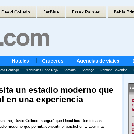
David Collado
JetBlue
Frank Rainieri
Bahía Pri
Hoteles
Cruceros
Agencias de viajes
nto Domingo
Pedernales-Cabo Rojo
Samaná
Santiago
Romana-Bayahíbe
sita un estadio moderno que
Úl
ol en una experiencia
D
c
h
Turismo, David Collado, aseguró que República Dominicana
U
adio moderno que permita convertir el béisbol en…
Leer más
2
p