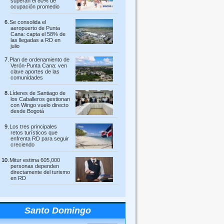
superan el 80% de
ocupación promedio
Se consolida el
aeropuerto de Punta
Cana: capta el 58% de
las llegadas a RD en
julio
Plan de ordenamiento de
Verón-Punta Cana: ven
clave aportes de las
comunidades
Líderes de Santiago de
los Caballeros gestionan
con Wingo vuelo directo
desde Bogotá
Los tres principales
retos turísticos que
enfrenta RD para seguir
creciendo
Mitur estima 605,000
personas dependen
directamente del turismo
en RD
Santo Domingo