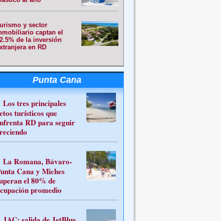
urismo y sector
nmobiliario captan el
2.5% de la inversión
xtranjera en RD
Punta Cana
Los tres principales
etos turísticos que
nfrenta RD para seguir
reciendo
La Romana, Bávaro-
unta Cana y Miches
uperan el 80% de
cupación promedio
JAC: salida de JetBlue