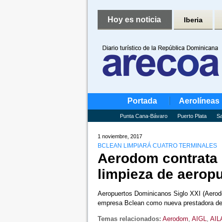
Hoy es noticia
Iberia
Portada
Aerolíneas
Punta Cana-Bávaro
Puerto Plata
Sa
1 noviembre, 2017
BCLEAN LIMPIARÁ CUATRO TERMINALES
Aerodom contrata
limpieza de aerop
Aeropuertos Dominicanos Siglo XXI (Aerodom
empresa Bclean como nueva prestadora de
Temas relacionados:
Aerodom
,
AIGL
,
AIL