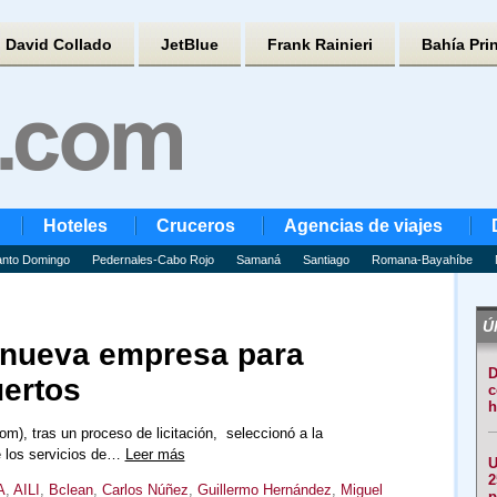
David Collado
JetBlue
Frank Rainieri
Bahía Pri
Hoteles
Cruceros
Agencias de viajes
nto Domingo
Pedernales-Cabo Rojo
Samaná
Santiago
Romana-Bayahíbe
Úl
 nueva empresa para
D
uertos
c
h
), tras un proceso de licitación, seleccionó a la
 los servicios de…
Leer más
U
2
A
,
AILI
,
Bclean
,
Carlos Núñez
,
Guillermo Hernández
,
Miguel
p