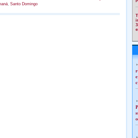
maná
,
Santo Domingo
T
i
3
e
r
e
c
P
s
o