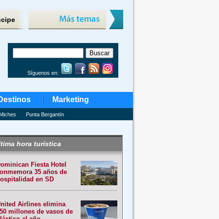
ncipe
Síguenos en:
Destinos
Marketing
Miches
Punta Bergantín
tima hora turística
ominican Fiesta Hotel
onmemora 35 años de
ospitalidad en SD
nited Airlines elimina
50 millones de vasos de
lástico al año