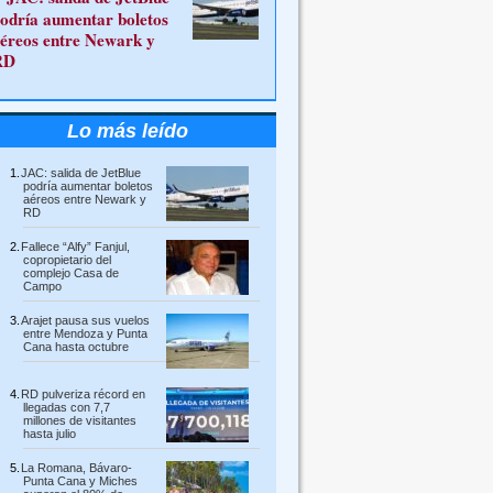
odría aumentar boletos
éreos entre Newark y
RD
Lo más leído
JAC: salida de JetBlue
podría aumentar boletos
aéreos entre Newark y
RD
Fallece “Alfy” Fanjul,
copropietario del
complejo Casa de
Campo
Arajet pausa sus vuelos
entre Mendoza y Punta
Cana hasta octubre
RD pulveriza récord en
llegadas con 7,7
millones de visitantes
hasta julio
La Romana, Bávaro-
Punta Cana y Miches