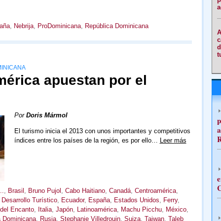
a
aña
,
Nebrija
,
ProDominicana
,
República Dominicana
A
c
d
t
MINICANA
mérica apuestan por el
Por
Doris Mármol
p
a
El turismo inicia el 2013 con unos importantes y competitivos
índices entre los países de la región, es por ello…
Leer más
e
C
..
,
Brasil
,
Bruno Pujol
,
Cabo Haitiano
,
Canadá
,
Centroamérica
,
Desarrollo Turístico
,
Ecuador
,
España
,
Estados Unidos
,
Ferry
,
 del Encanto
,
Italia
,
Japón
,
Latinoamérica
,
Machu Picchu
,
México
,
a Dominicana
,
Rusia
,
Stephanie Villedrouin
,
Suiza
,
Taiwan
,
Taleb