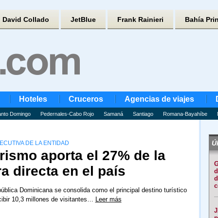
David Collado
JetBlue
Frank Rainieri
Bahía Pri
Hoteles
Cruceros
Agencias de viajes
nto Domingo
Pedernales-Cabo Rojo
Samaná
Santiago
Romana-Bayahíbe
Úl
ECUTIVA DE LA ENTIDAD
rismo aporta el 27% de la
G
a directa en el país
d
d
c
ública Dominicana se consolida como el principal destino turístico
ecibir 10,3 millones de visitantes…
Leer más
J
p