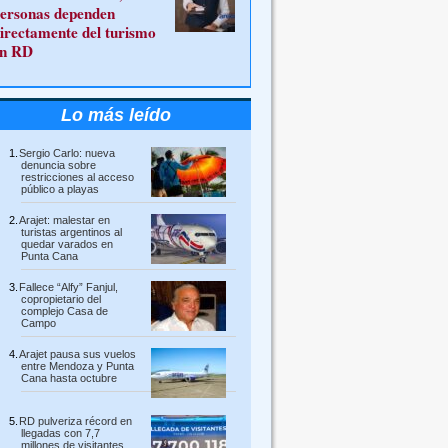
ersonas dependen
irectamente del turismo
n RD
Lo más leído
Sergio Carlo: nueva
denuncia sobre
restricciones al acceso
público a playas
Arajet: malestar en
turistas argentinos al
quedar varados en
Punta Cana
Fallece “Alfy” Fanjul,
copropietario del
complejo Casa de
Campo
Arajet pausa sus vuelos
entre Mendoza y Punta
Cana hasta octubre
RD pulveriza récord en
llegadas con 7,7
millones de visitantes