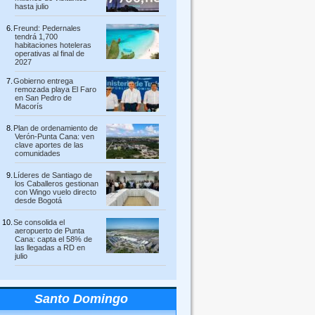
hasta julio
Freund: Pedernales
tendrá 1,700
habitaciones hoteleras
operativas al final de
2027
Gobierno entrega
remozada playa El Faro
en San Pedro de
Macorís
Plan de ordenamiento de
Verón-Punta Cana: ven
clave aportes de las
comunidades
Líderes de Santiago de
los Caballeros gestionan
con Wingo vuelo directo
desde Bogotá
Se consolida el
aeropuerto de Punta
Cana: capta el 58% de
las llegadas a RD en
julio
Santo Domingo