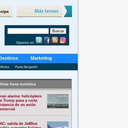
ncipe
Síguenos en:
Destinos
Marketing
Miches
Punta Bergantín
tima hora turística
ran alarma: helicóptero
e Trump pasa a corta
istancia de un avión
omercial
AC: salida de JetBlue
odría aumentar boletos