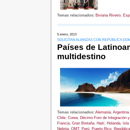
Temas relacionados:
Biviana Riveiro
,
Esp
5 enero, 2013
SOLICITAN ALIANZAS CON REPÚBLICA DO
Países de Latinoa
multidestino
Temas relacionados:
Alemania
,
Argentina.
Chile
,
Corea
,
Décimo Foro de Integración y 
Francia
,
Gran Bretaña
,
Haití
,
Holanda
,
Isla
Nebrija
,
OMT
,
Perú
,
Puerto Rico
,
Repúblic