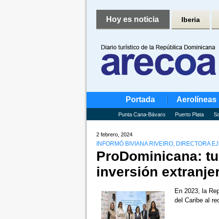
Hoy es noticia
Iberia
Portada
Aerolíneas
Punta Cana-Bávaro
Puerto Plata
Sa
2 febrero, 2024
INFORMÓ BIVIANA RIVEIRO, DIRECTORA EJ
ProDominicana: tu
inversión extranjer
En 2023, la Rep
del Caribe al r