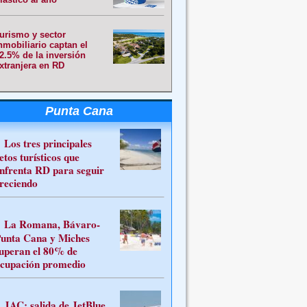
urismo y sector
nmobiliario captan el
2.5% de la inversión
xtranjera en RD
Punta Cana
Los tres principales
etos turísticos que
nfrenta RD para seguir
reciendo
La Romana, Bávaro-
unta Cana y Miches
uperan el 80% de
cupación promedio
JAC: salida de JetBlue