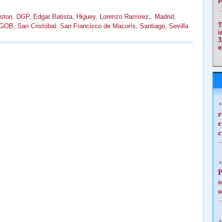
ston
,
DGP
,
Edgar Batista
,
Higuey
,
Lorenzo Ramírez;
,
Madrid
,
T
 GOB
,
San Cristóbal
,
San Francisco de Macorís
,
Santiago
,
Sevilla
i
3
e
r
e
c
P
s
o