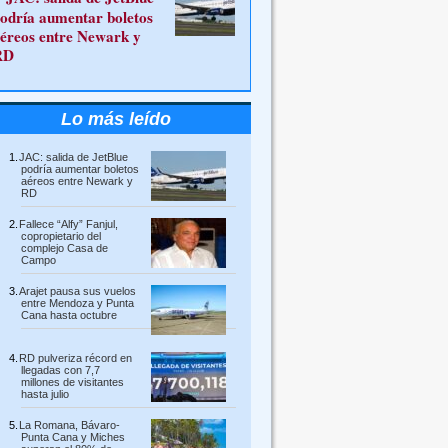
odría aumentar boletos
éreos entre Newark y
RD
Lo más leído
JAC: salida de JetBlue
podría aumentar boletos
aéreos entre Newark y
RD
Fallece “Alfy” Fanjul,
copropietario del
complejo Casa de
Campo
Arajet pausa sus vuelos
entre Mendoza y Punta
Cana hasta octubre
RD pulveriza récord en
llegadas con 7,7
millones de visitantes
hasta julio
La Romana, Bávaro-
Punta Cana y Miches