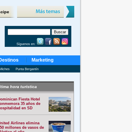
ncipe
Síguenos en:
Destinos
Marketing
Miches
Punta Bergantín
tima hora turística
ominican Fiesta Hotel
onmemora 35 años de
ospitalidad en SD
nited Airlines elimina
50 millones de vasos de
lástico al año