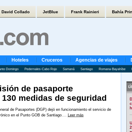
David Collado
JetBlue
Frank Rainieri
Bahía Pri
Hoteles
Cruceros
Agencias de viajes
nto Domingo
Pedernales-Cabo Rojo
Samaná
Santiago
Romana-Bayahíbe
isión de pasaporte
Úl
e 130 medidas de seguridad
D
c
h
neral de Pasaportes (DGP) dejó en funcionamiento el servicio de
trónico en el Punto GOB de Santiago….
Leer más
U
2
p