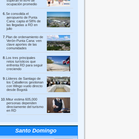
superan el 80% de
ocupación promedio
Se consolida el
aeropuerto de Punta
Cana: capta el 58% de
las llegadas a RD en
julio
Plan de ordenamiento de
Verón-Punta Cana: ven
clave aportes de las
comunidades
Los tres principales
retos turísticos que
enfrenta RD para seguir
creciendo
Líderes de Santiago de
los Caballeros gestionan
con Wingo vuelo directo
desde Bogotá
Mitur estima 605,000
personas dependen
directamente del turismo
en RD
Santo Domingo