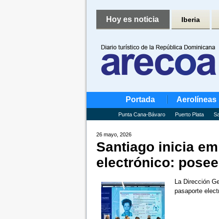
Hoy es noticia
Iberia
Portada
Aerolíneas
Punta Cana-Bávaro
Puerto Plata
Sa
26 mayo, 2026
Santiago inicia em
electrónico: pose
La Dirección Ge
pasaporte elec