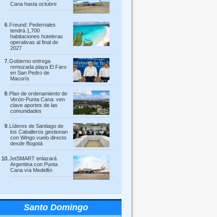
Cana hasta octubre
Freund: Pedernales
tendrá 1,700
habitaciones hoteleras
operativas al final de
2027
Gobierno entrega
remozada playa El Faro
en San Pedro de
Macorís
Plan de ordenamiento de
Verón-Punta Cana: ven
clave aportes de las
comunidades
Líderes de Santiago de
los Caballeros gestionan
con Wingo vuelo directo
desde Bogotá
JetSMART enlazará
Argentina con Punta
Cana vía Medellín
Santo Domingo