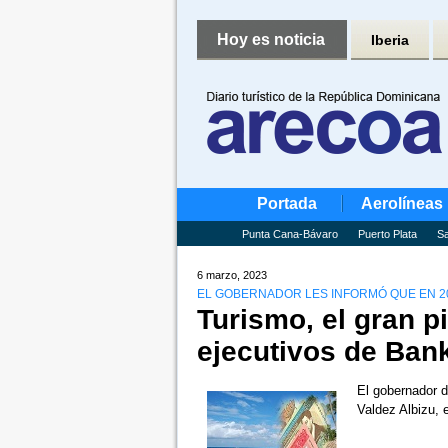
Hoy es noticia
Iberia
Portada
Aerolíneas
Punta Cana-Bávaro
Puerto Plata
Sa
6 marzo, 2023
EL GOBERNADOR LES INFORMÓ QUE EN 20
Turismo, el gran pi
ejecutivos de Ban
El gobernador 
Valdez Albizu,