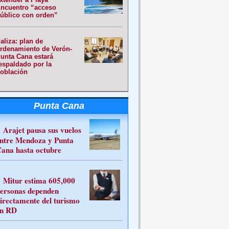
ncuentro “acceso
úblico con orden”
aliza: plan de
rdenamiento de Verón-
unta Cana estará
espaldado por la
oblación
Punta Cana
Arajet pausa sus vuelos
ntre Mendoza y Punta
ana hasta octubre
Mitur estima 605,000
ersonas dependen
irectamente del turismo
n RD