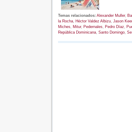
Temas relacionados:
Alexander Muller
,
Ba
la Rocha
,
Héctor Valdez Albizu
,
Jason Kee
Miches
,
Mitur
,
Pedernales
,
Pedro Díaz
,
Pue
República Dominicana
,
Santo Domingo
,
Se