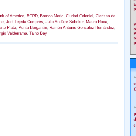
E
p
nk of America
,
BCRD
,
Branco Maric
,
Ciudad Colonial
,
Clarissa de
ne
,
Joel Tejeda Comprés
,
Julio Andújar Scheker
,
Mauro Roca
,
P
rto Plata
,
Punta Bergantín
,
Ramón Antonio González Hernández
,
o
rgio Valderrama
,
Taino Bay
P
r
p
e
C
p
d
e