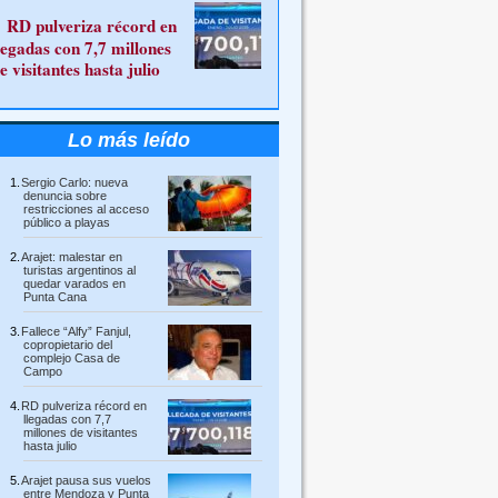
RD pulveriza récord en
legadas con 7,7 millones
e visitantes hasta julio
Lo más leído
Sergio Carlo: nueva
denuncia sobre
restricciones al acceso
público a playas
Arajet: malestar en
turistas argentinos al
quedar varados en
Punta Cana
Fallece “Alfy” Fanjul,
copropietario del
complejo Casa de
Campo
RD pulveriza récord en
llegadas con 7,7
millones de visitantes
hasta julio
Arajet pausa sus vuelos
entre Mendoza y Punta