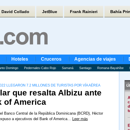
David Collado
JetBlue
Frank Rainieri
Bahía Pri
Hoteles
Cruceros
Agencias de viajes
nto Domingo
Pedernales-Cabo Rojo
Samaná
Santiago
Romana-Bayahíbe
Úl
22 LLEGARON 7.2 MILLONES DE TURISTAS POR VÍA AÉREA
lar que resalta Albizu ante
A
k of America
c
d
t
del Banco Central de la República Dominicana (BCRD), Héctor
 expuso a ejecutivos del Bank of America…
Leer más
E
e