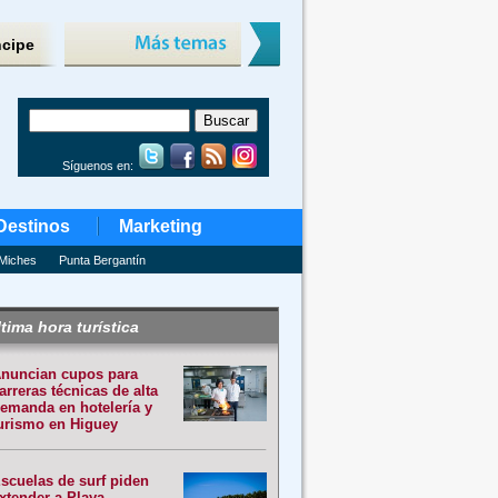
ncipe
Síguenos en:
Destinos
Marketing
Miches
Punta Bergantín
tima hora turística
nuncian cupos para
arreras técnicas de alta
emanda en hotelería y
urismo en Higuey
scuelas de surf piden
xtender a Playa