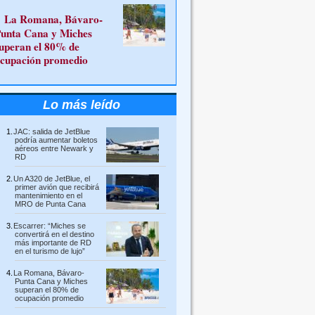
La Romana, Bávaro-
unta Cana y Miches
uperan el 80% de
cupación promedio
Lo más leído
JAC: salida de JetBlue
podría aumentar boletos
aéreos entre Newark y
RD
Un A320 de JetBlue, el
primer avión que recibirá
mantenimiento en el
MRO de Punta Cana
Escarrer: “Miches se
convertirá en el destino
más importante de RD
en el turismo de lujo”
La Romana, Bávaro-
Punta Cana y Miches
superan el 80% de
ocupación promedio