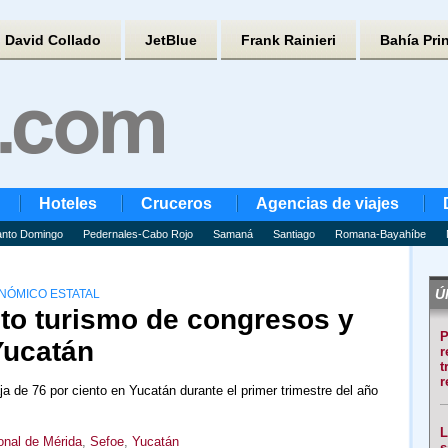
David Collado
JetBlue
Frank Rainieri
Bahía Pri
Hoteles
Cruceros
Agencias de viajes
nto Domingo
Pedernales-Cabo Rojo
Samaná
Santiago
Romana-Bayahíbe
Úl
NÓMICO ESTATAL
nto turismo de congresos y
P
Yucatán
r
t
r
a de 76 por ciento en Yucatán durante el primer trimestre del año
L
onal de Mérida
,
Sefoe
,
Yucatán
s