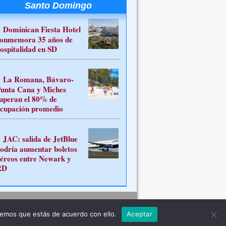
Santo Domingo
Dominican Fiesta Hotel
onmemora 35 años de
ospitalidad en SD
La Romana, Bávaro-
unta Cana y Miches
uperan el 80% de
cupación promedio
JAC: salida de JetBlue
odría aumentar boletos
éreos entre Newark y
RD
Contacto
remos que estás de acuerdo con ello.
Aceptar
ferente