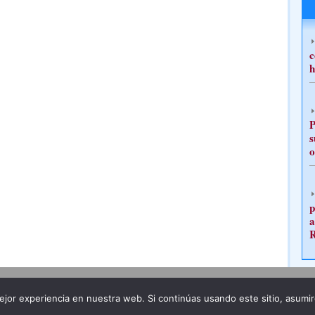
c
h
P
s
o
p
a
Publicidad
Redacción
jor experiencia en nuestra web. Si continúas usando este sitio, asumi
ncia legal
Todos los derechos reservados
Grupo Pre