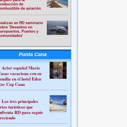
roducción de
ombustible de aviación
ealizan en RD seminario
obre ‘Desastres en
eropuertos, Puertos y
omunidades’
Punta Cana
Actor español Mario
asas vacaciona con su
amilia en el hotel Eden
oc Cap Cana
Los tres principales
etos turísticos que
nfrenta RD para seguir
reciendo