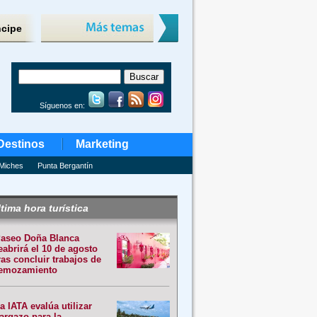
ncipe
Síguenos en:
Destinos
Marketing
Miches
Punta Bergantín
tima hora turística
aseo Doña Blanca
eabrirá el 10 de agosto
ras concluir trabajos de
emozamiento
a IATA evalúa utilizar
argazo para la