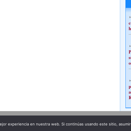
c
h
P
s
o
p
a
Publicidad
Redacción
jor experiencia en nuestra web. Si continúas usando este sitio, asumi
ncia legal
Todos los derechos reservados
Grupo Pre