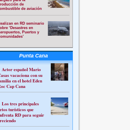
roducción de
ombustible de aviación
ealizan en RD seminario
obre ‘Desastres en
eropuertos, Puertos y
omunidades’
Punta Cana
Actor español Mario
asas vacaciona con su
amilia en el hotel Eden
oc Cap Cana
Los tres principales
etos turísticos que
nfrenta RD para seguir
reciendo