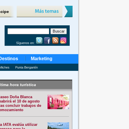
ncipe
Síguenos en:
Destinos
Marketing
Miches
Punta Bergantín
tima hora turística
aseo Doña Blanca
eabrirá el 10 de agosto
ras concluir trabajos de
emozamiento
a IATA evalúa utilizar
argazo para la