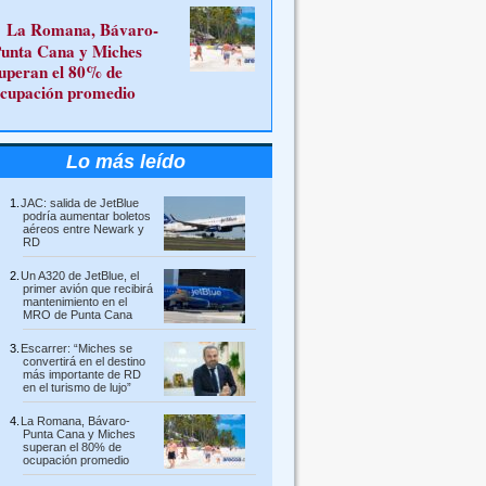
La Romana, Bávaro-
unta Cana y Miches
uperan el 80% de
cupación promedio
Lo más leído
JAC: salida de JetBlue
podría aumentar boletos
aéreos entre Newark y
RD
Un A320 de JetBlue, el
primer avión que recibirá
mantenimiento en el
MRO de Punta Cana
Escarrer: “Miches se
convertirá en el destino
más importante de RD
en el turismo de lujo”
La Romana, Bávaro-
Punta Cana y Miches
superan el 80% de
ocupación promedio