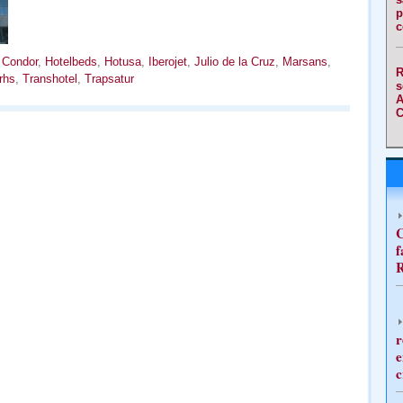
p
c
,
Condor
,
Hotelbeds
,
Hotusa
,
Iberojet
,
Julio de la Cruz
,
Marsans
,
R
rhs
,
Transhotel
,
Trapsatur
s
A
C
C
f
R
r
e
c