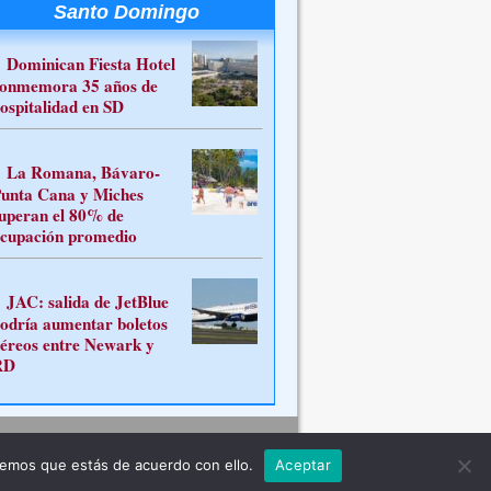
Santo Domingo
Dominican Fiesta Hotel
onmemora 35 años de
ospitalidad en SD
La Romana, Bávaro-
unta Cana y Miches
uperan el 80% de
cupación promedio
JAC: salida de JetBlue
odría aumentar boletos
éreos entre Newark y
RD
Contacto
remos que estás de acuerdo con ello.
Aceptar
ferente