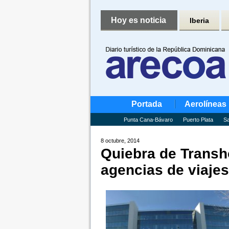
Hoy es noticia
Iberia
Portada
Aerolíneas
Punta Cana-Bávaro
Puerto Plata
Sa
8 octubre, 2014
Quiebra de Transho
agencias de viajes