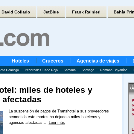
David Collado
JetBlue
Frank Rainieri
Bahía Pri
Hoteles
Cruceros
Agencias de viajes
nto Domingo
Pedernales-Cabo Rojo
Samaná
Santiago
Romana-Bayahíbe
tel: miles de hoteles y
Úl
 afectadas
P
r
t
La suspensión de pagos de Transhotel a sus proveedores
r
acometida este martes ha dejado a miles hoteleros y
agencias afectadas,…
Leer más
L
s