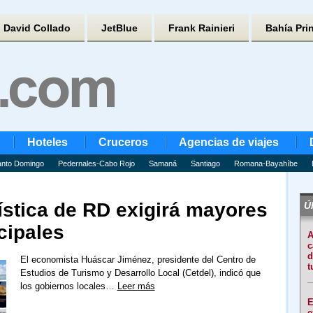
David Collado
JetBlue
Frank Rainieri
Bahía Pri
Hoteles
Cruceros
Agencias de viajes
nto Domingo
Pedernales-Cabo Rojo
Samaná
Santiago
Romana-Bayahíbe
rística de RD exigirá mayores
Úl
cipales
A
c
d
El economista Huáscar Jiménez, presidente del Centro de
t
Estudios de Turismo y Desarrollo Local (Cetdel), indicó que
los gobiernos locales…
Leer más
E
e