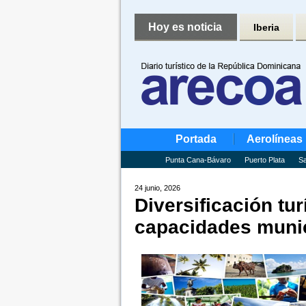
Hoy es noticia
Iberia
Portada
Aerolíneas
Punta Cana-Bávaro
Puerto Plata
Sa
24 junio, 2026
Diversificación tu
capacidades muni