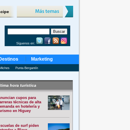
ncipe
Síguenos en:
Destinos
Marketing
Miches
Punta Bergantín
tima hora turística
nuncian cupos para
arreras técnicas de alta
emanda en hotelería y
urismo en Higuey
scuelas de surf piden
xtender a Playa