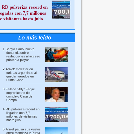
RD pulveriza récord en
legadas con 7,7 millones
e visitantes hasta julio
Lo más leído
Sergio Carlo: nueva
denuncia sobre
restricciones al acceso
público a playas
Arajet: malestar en
turistas argentinos al
quedar varados en
Punta Cana
Fallece “Alfy” Fanjul,
copropietario del
complejo Casa de
Campo
RD pulveriza récord en
llegadas con 7,7
millones de visitantes
hasta julio
Arajet pausa sus vuelos
entre Mendoza y Punta