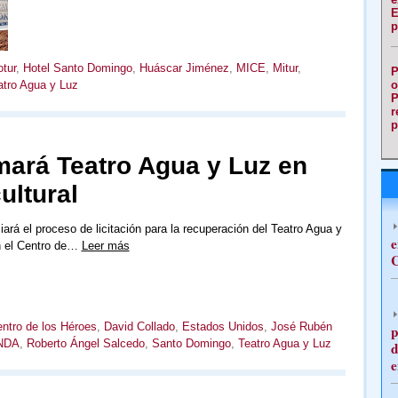
E
p
tur
,
Hotel Santo Domingo
,
Huáscar Jiménez
,
MICE
,
Mitur
,
P
o
atro Agua y Luz
P
r
p
mará Teatro Agua y Luz en
ultural
iará el proceso de licitación para la recuperación del Teatro Agua y
e
n el Centro de…
Leer más
C
ntro de los Héroes
,
David Collado
,
Estados Unidos
,
José Rubén
p
NDA
,
Roberto Ángel Salcedo
,
Santo Domingo
,
Teatro Agua y Luz
d
e