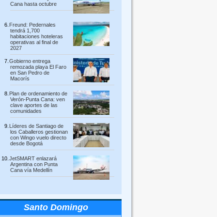
Cana hasta octubre
Freund: Pedernales
tendrá 1,700
habitaciones hoteleras
operativas al final de
2027
Gobierno entrega
remozada playa El Faro
en San Pedro de
Macorís
Plan de ordenamiento de
Verón-Punta Cana: ven
clave aportes de las
comunidades
Líderes de Santiago de
los Caballeros gestionan
con Wingo vuelo directo
desde Bogotá
JetSMART enlazará
Argentina con Punta
Cana vía Medellín
Santo Domingo