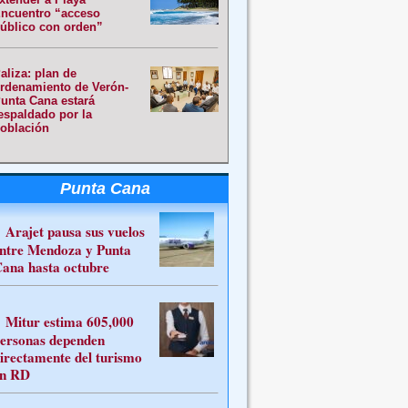
ncuentro “acceso
úblico con orden”
aliza: plan de
rdenamiento de Verón-
unta Cana estará
espaldado por la
oblación
Punta Cana
Arajet pausa sus vuelos
ntre Mendoza y Punta
ana hasta octubre
Mitur estima 605,000
ersonas dependen
irectamente del turismo
n RD