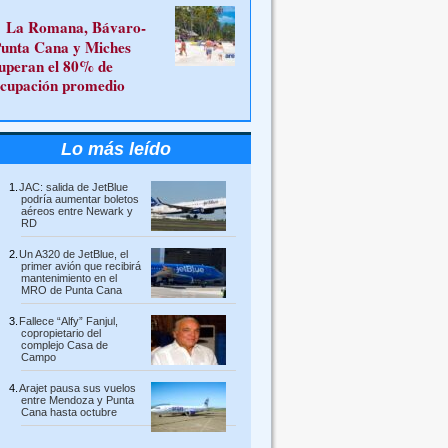
La Romana, Bávaro-
unta Cana y Miches
uperan el 80% de
cupación promedio
Lo más leído
JAC: salida de JetBlue
podría aumentar boletos
aéreos entre Newark y
RD
Un A320 de JetBlue, el
primer avión que recibirá
mantenimiento en el
MRO de Punta Cana
Fallece “Alfy” Fanjul,
copropietario del
complejo Casa de
Campo
Arajet pausa sus vuelos
entre Mendoza y Punta
Cana hasta octubre