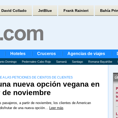
David Collado
JetBlue
Frank Rainieri
Bahía Pri
Hoteles
Cruceros
Agencias de viajes
nto Domingo
Pedernales-Cabo Rojo
Samaná
Santiago
Romana-Bayahíbe
Úl
 A LAS PETICIONES DE CIENTOS DE CLIENTES
una nueva opción vegana en
P
r de noviembre
r
t
r
os pasajeros, a partir de noviembre, los clientes de American
 disfrutar de una nueva opción…
Leer más
L
s