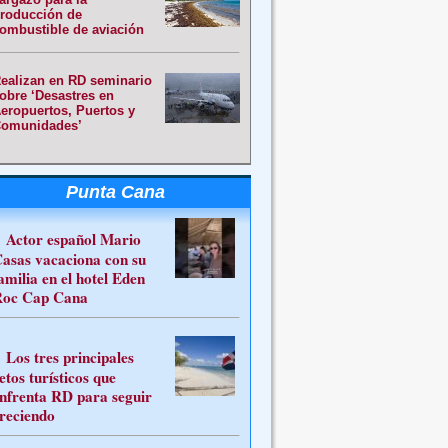
roducción de
ombustible de aviación
ealizan en RD seminario
obre ‘Desastres en
eropuertos, Puertos y
omunidades’
Punta Cana
Actor español Mario
asas vacaciona con su
amilia en el hotel Eden
oc Cap Cana
Los tres principales
etos turísticos que
nfrenta RD para seguir
reciendo