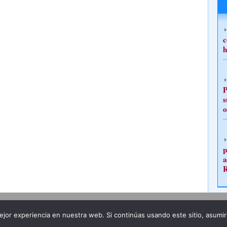
c
h
P
s
o
p
a
Publicidad
Redacción
jor experiencia en nuestra web. Si continúas usando este sitio, asumi
ncia legal
Todos los derechos reservados
Grupo Pre