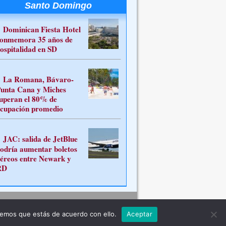
Santo Domingo
Dominican Fiesta Hotel
onmemora 35 años de
ospitalidad en SD
La Romana, Bávaro-
unta Cana y Miches
uperan el 80% de
cupación promedio
JAC: salida de JetBlue
odría aumentar boletos
éreos entre Newark y
RD
Contacto
remos que estás de acuerdo con ello.
Aceptar
ferente