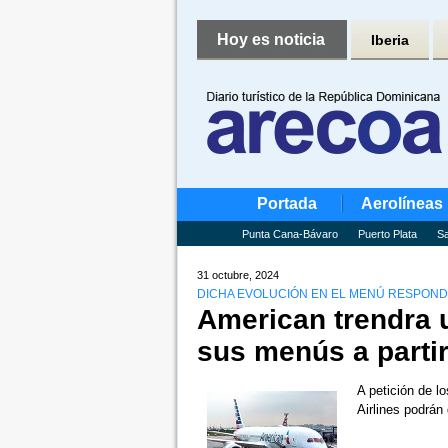
Hoy es noticia
Iberia
Portada
Aerolíneas
Punta Cana-Bávaro
Puerto Plata
Sa
31 octubre, 2024
DICHA EVOLUCIÓN EN EL MENÚ RESPONDE
American trendra 
sus menús a parti
A petición de l
Airlines podrán