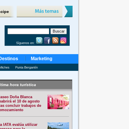
ncipe
Síguenos en:
Destinos
Marketing
Miches
Punta Bergantín
tima hora turística
aseo Doña Blanca
eabrirá el 10 de agosto
ras concluir trabajos de
emozamiento
a IATA evalúa utilizar
argazo para la