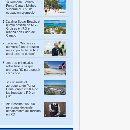
La Romana, Bávaro-
Punta Cana y Miches
superan el 80% de
ocupación promedio
Catalina Sugar Beach, el
nuevo destino de MSC
Cruises en RD en
alianza con Casa de
Campo
Escarrer: “Miches se
convertirá en el destino
más importante de RD
en el turismo de lujo”
Los tres principales
retos turísticos que
enfrenta RD para seguir
creciendo
Se consolida el
aeropuerto de Punta
Cana: capta el 58% de
las llegadas a RD en
julio
Mitur estima 605,000
personas dependen
directamente del turismo
en RD