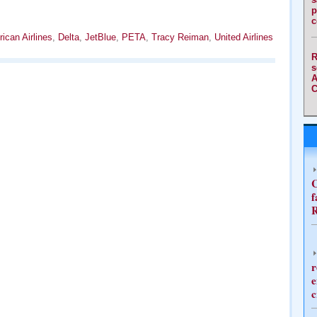
p
c
ican Airlines
,
Delta
,
JetBlue
,
PETA
,
Tracy Reiman
,
United Airlines
R
s
A
C
C
f
R
r
e
c