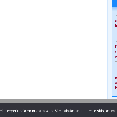
c
h
P
s
o
p
a
Publicidad
Redacción
jor experiencia en nuestra web. Si continúas usando este sitio, asumi
ncia legal
Todos los derechos reservados
Grupo Pre