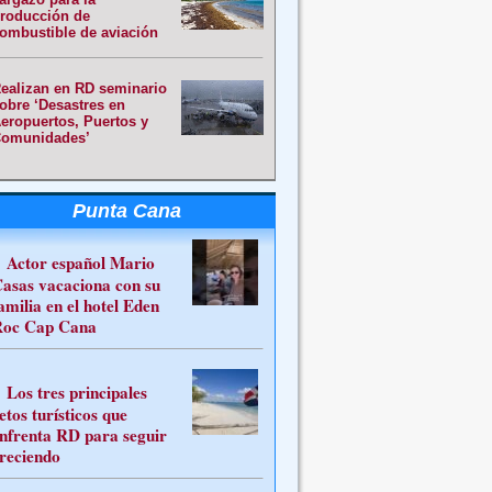
roducción de
ombustible de aviación
ealizan en RD seminario
obre ‘Desastres en
eropuertos, Puertos y
omunidades’
Punta Cana
Actor español Mario
asas vacaciona con su
amilia en el hotel Eden
oc Cap Cana
Los tres principales
etos turísticos que
nfrenta RD para seguir
reciendo