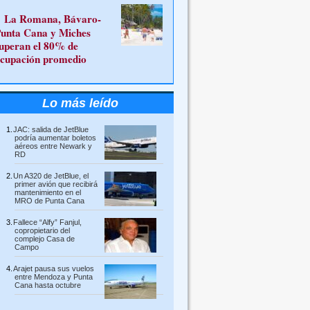
La Romana, Bávaro-
unta Cana y Miches
uperan el 80% de
cupación promedio
Lo más leído
JAC: salida de JetBlue
podría aumentar boletos
aéreos entre Newark y
RD
Un A320 de JetBlue, el
primer avión que recibirá
mantenimiento en el
MRO de Punta Cana
Fallece “Alfy” Fanjul,
copropietario del
complejo Casa de
Campo
Arajet pausa sus vuelos
entre Mendoza y Punta
Cana hasta octubre