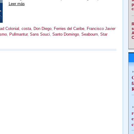
Leer más
p
c
R
s
ad Colonial
,
costa
,
Don Diego
,
Ferries del Caribe
,
Francisco Javier
A
ismo
,
Pullmantur
,
Sans Souci
,
Santo Domingo
,
Seabourn
,
Star
C
C
f
R
r
e
c