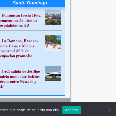
Santo Domingo
Dominican Fiesta Hotel
onmemora 35 años de
ospitalidad en SD
La Romana, Bávaro-
unta Cana y Miches
uperan el 80% de
cupación promedio
JAC: salida de JetBlue
odría aumentar boletos
éreos entre Newark y
RD
Contacto
remos que estás de acuerdo con ello.
Aceptar
ferente