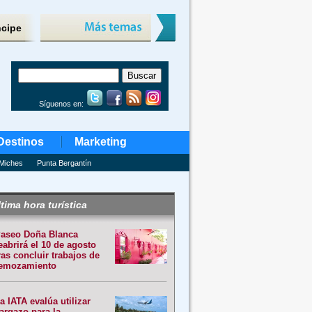
ncipe
Síguenos en:
Destinos
Marketing
Miches
Punta Bergantín
tima hora turística
aseo Doña Blanca
eabrirá el 10 de agosto
ras concluir trabajos de
emozamiento
a IATA evalúa utilizar
argazo para la