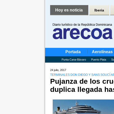
Hoy es noticia
Iberia
Portada
Aerolíneas
Punta Cana-Bávaro
Puerto Plata
Sa
24 julio, 2017
TERMINALES DON DIEGO Y SANS SOUCÍ A
Pujanza de los cr
duplica llegada ha