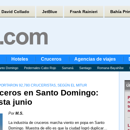
David Collado
JetBlue
Frank Rainieri
Bahía Pri
Hoteles
Cruceros
Agencias de viajes
nto Domingo
Pedernales-Cabo Rojo
Samaná
Santiago
Romana-Bayahíbe
Úl
PORTARON 92,780 CRUCERISTAS, SEGÚN EL MITUR
uceros en Santo Domingo:
P
sta junio
r
t
r
Por
M.S.
La industria de cruceros marcha viento en popa en Santo
L
Domingo. Muestra de ello es que la ciudad logró duplicar…
s