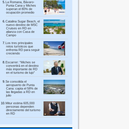
La Romana, Bávaro-
Punta Cana y Miches
superan el 80% de
ocupación promedio
Catalina Sugar Beach, el
nuevo destino de MSC
Cruises en RD en
alianza con Casa de
Campo
Los tres principales
retos turísticos que
enfrenta RD para seguir
creciendo
Escarrer: “Miches se
convertirá en el destino
más importante de RD
en el turismo de lujo”
Se consolida el
aeropuerto de Punta
Cana: capta el 58% de
las llegadas a RD en
julio
Mitur estima 605,000
personas dependen
directamente del turismo
en RD