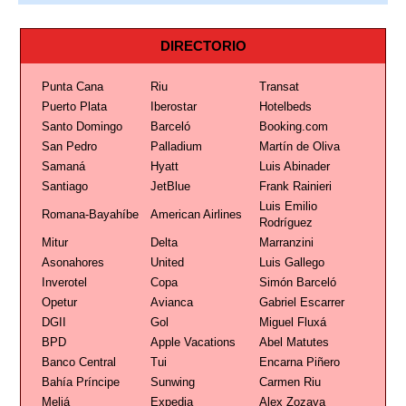
DIRECTORIO
Punta Cana
Riu
Transat
Puerto Plata
Iberostar
Hotelbeds
Santo Domingo
Barceló
Booking.com
San Pedro
Palladium
Martín de Oliva
Samaná
Hyatt
Luis Abinader
Santiago
JetBlue
Frank Rainieri
Luis Emilio
Romana-Bayahíbe
American Airlines
Rodríguez
Mitur
Delta
Marranzini
Asonahores
United
Luis Gallego
Inverotel
Copa
Simón Barceló
Opetur
Avianca
Gabriel Escarrer
DGII
Gol
Miguel Fluxá
BPD
Apple Vacations
Abel Matutes
Banco Central
Tui
Encarna Piñero
Bahía Príncipe
Sunwing
Carmen Riu
Meliá
Expedia
Alex Zozaya