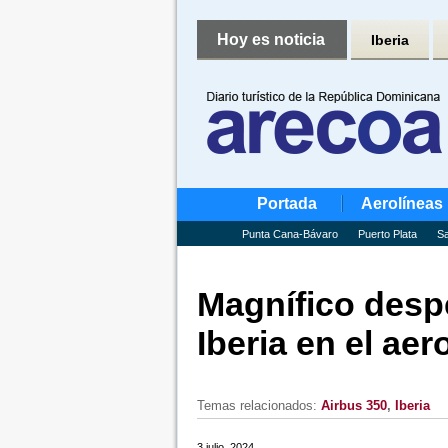
Hoy es noticia
Iberia
Portada
Aerolíneas
Punta Cana-Bávaro
Puerto Plata
Sa
Magnífico desp
Iberia en el ae
Temas relacionados:
Airbus 350
,
Iberia
3 julio, 2024