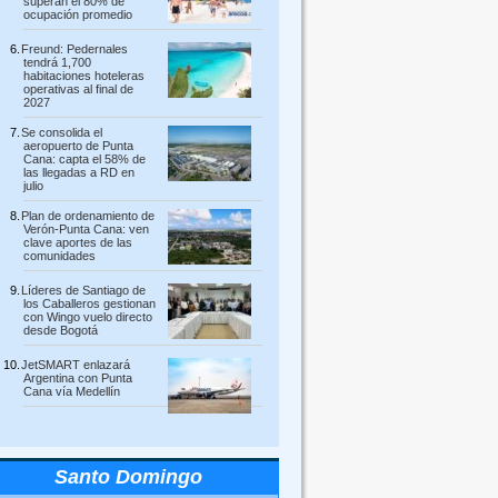
superan el 80% de
ocupación promedio
Freund: Pedernales
tendrá 1,700
habitaciones hoteleras
operativas al final de
2027
Se consolida el
aeropuerto de Punta
Cana: capta el 58% de
las llegadas a RD en
julio
Plan de ordenamiento de
Verón-Punta Cana: ven
clave aportes de las
comunidades
Líderes de Santiago de
los Caballeros gestionan
con Wingo vuelo directo
desde Bogotá
JetSMART enlazará
Argentina con Punta
Cana vía Medellín
Santo Domingo