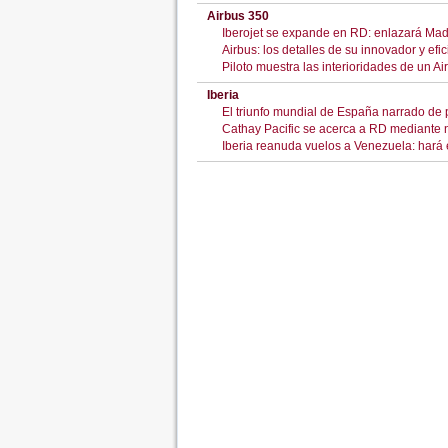
Airbus 350
Iberojet se expande en RD: enlazará Ma
Airbus: los detalles de su innovador y efi
Piloto muestra las interioridades de un A
Iberia
El triunfo mundial de España narrado de pr
Cathay Pacific se acerca a RD mediante 
Iberia reanuda vuelos a Venezuela: hará