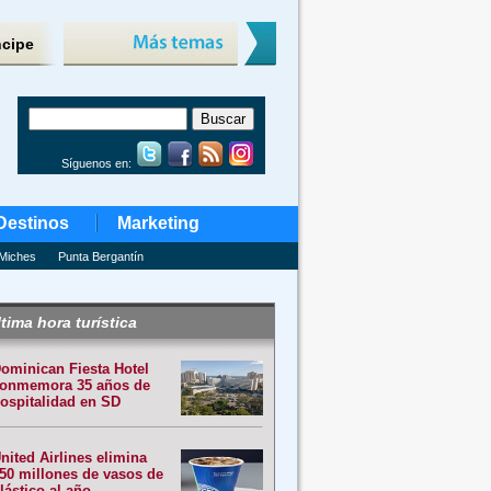
ncipe
Síguenos en:
Destinos
Marketing
Miches
Punta Bergantín
tima hora turística
ominican Fiesta Hotel
onmemora 35 años de
ospitalidad en SD
nited Airlines elimina
50 millones de vasos de
lástico al año