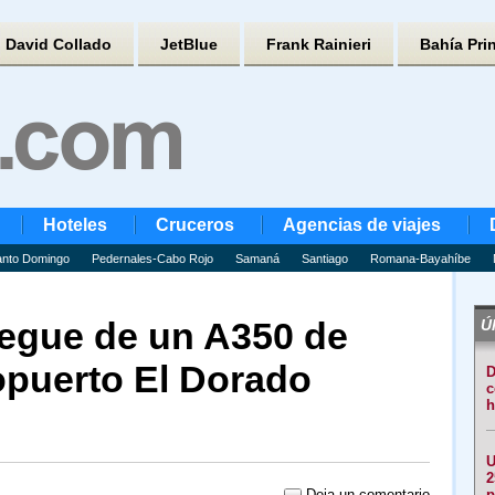
David Collado
JetBlue
Frank Rainieri
Bahía Pri
Hoteles
Cruceros
Agencias de viajes
nto Domingo
Pedernales-Cabo Rojo
Samaná
Santiago
Romana-Bayahíbe
egue de un A350 de
Úl
ropuerto El Dorado
D
c
h
U
2
Deja un comentario
p