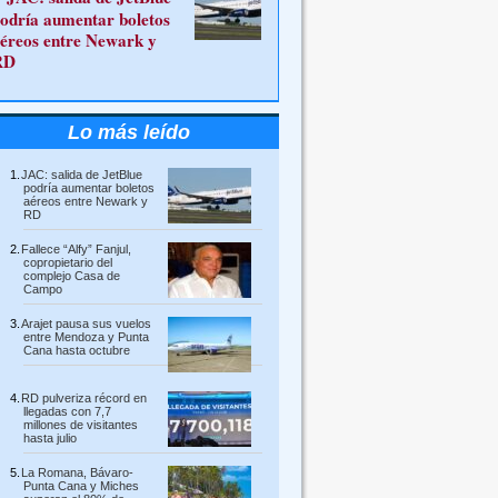
odría aumentar boletos
éreos entre Newark y
RD
Lo más leído
JAC: salida de JetBlue
podría aumentar boletos
aéreos entre Newark y
RD
Fallece “Alfy” Fanjul,
copropietario del
complejo Casa de
Campo
Arajet pausa sus vuelos
entre Mendoza y Punta
Cana hasta octubre
RD pulveriza récord en
llegadas con 7,7
millones de visitantes
hasta julio
La Romana, Bávaro-
Punta Cana y Miches