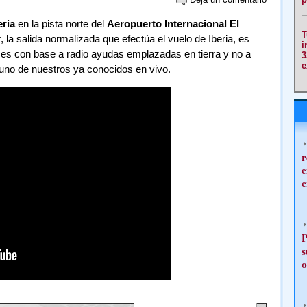
eria
en la pista norte del
Aeropuerto Internacional El
T
r, la salida normalizada que efectúa el vuelo de Iberia, es
i
 es con base a radio ayudas emplazadas en tierra y no a
3
e
 uno de nuestros ya conocidos en vivo.
r
e
c
P
s
o