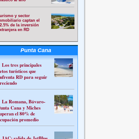
urismo y sector
nmobiliario captan el
2.5% de la inversión
xtranjera en RD
Punta Cana
Los tres principales
etos turísticos que
nfrenta RD para seguir
reciendo
La Romana, Bávaro-
unta Cana y Miches
uperan el 80% de
cupación promedio
JAC: salida de JetBlue