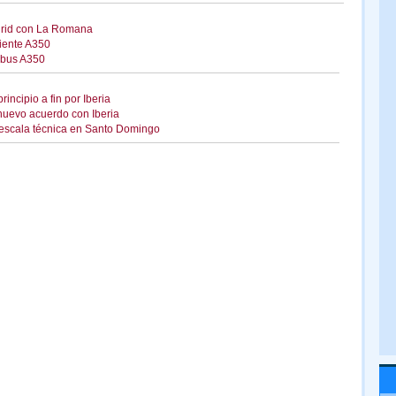
drid con La Romana
ciente A350
irbus A350
incipio a fin por Iberia
nuevo acuerdo con Iberia
 escala técnica en Santo Domingo