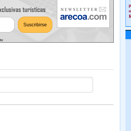
p
a
Ver