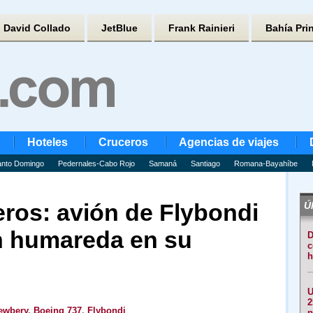
David Collado
JetBlue
Frank Rainieri
Bahía Pri
Hoteles
Cruceros
Agencias de viajes
nto Domingo
Pedernales-Cabo Rojo
Samaná
Santiago
Romana-Bayahíbe
eros: avión de Flybondi
Úl
n humareda en su
D
c
h
U
2
ewbery
,
Boeing 737
,
Flybondi
p