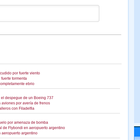
cudido por fuerte viento
 fuerte tormenta
 completamente ebrio
 en el despegue de un Boeing 737
 aviones por avería de frenos
leros con Filadelfia
o vuelo por amenaza de bomba
l de Flybondi en aeropuerto argentino
n aeropuerto argentino