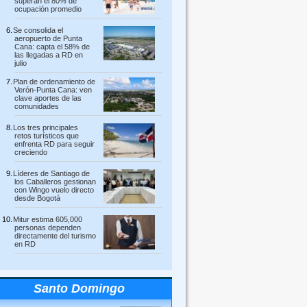
superan el 80% de
ocupación promedio
Se consolida el
aeropuerto de Punta
Cana: capta el 58% de
las llegadas a RD en
julio
Plan de ordenamiento de
Verón-Punta Cana: ven
clave aportes de las
comunidades
Los tres principales
retos turísticos que
enfrenta RD para seguir
creciendo
Líderes de Santiago de
los Caballeros gestionan
con Wingo vuelo directo
desde Bogotá
Mitur estima 605,000
personas dependen
directamente del turismo
en RD
Santo Domingo