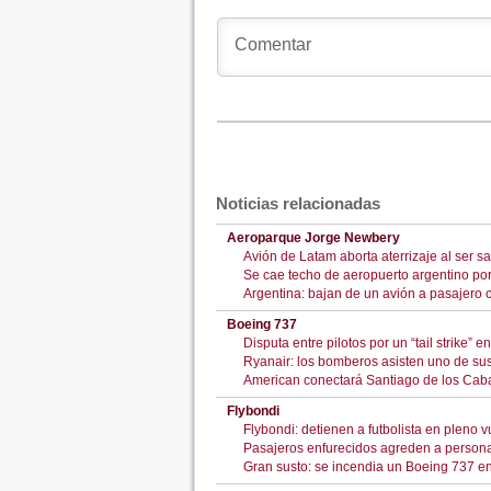
Noticias relacionadas
Aeroparque Jorge Newbery
Avión de Latam aborta aterrizaje al ser sa
Se cae techo de aeropuerto argentino por
Argentina: bajan de un avión a pasajero
Boeing 737
Disputa entre pilotos por un “tail strike”
Ryanair: los bomberos asisten uno de sus
American conectará Santiago de los Cabal
Flybondi
Flybondi: detienen a futbolista en plen
Pasajeros enfurecidos agreden a persona
Gran susto: se incendia un Boeing 737 e