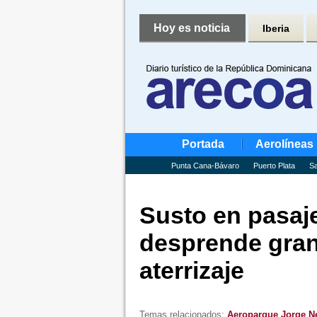
Hoy es noticia
Iberia
Portada
Aerolíneas
Punta Cana-Bávaro
Puerto Plata
Sa
Susto en pasaj
desprende gra
aterrizaje
Temas relacionados:
Aeroparque Jorge N