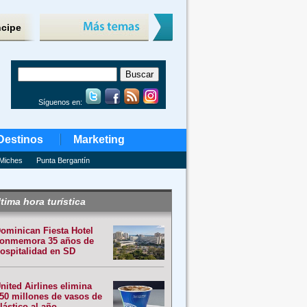
ncipe
Síguenos en:
Destinos
Marketing
Miches
Punta Bergantín
tima hora turística
ominican Fiesta Hotel
onmemora 35 años de
ospitalidad en SD
nited Airlines elimina
50 millones de vasos de
lástico al año