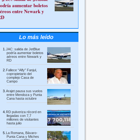
odría aumentar boletos
éreos entre Newark y
RD
Lo más leído
JAC: salida de JetBlue
podría aumentar boletos
aéreos entre Newark y
RD
Fallece “Alfy” Fanjul,
copropietario del
complejo Casa de
Campo
Arajet pausa sus vuelos
entre Mendoza y Punta
Cana hasta octubre
RD pulveriza récord en
llegadas con 7,7
millones de visitantes
hasta julio
La Romana, Bávaro-
Punta Cana y Miches