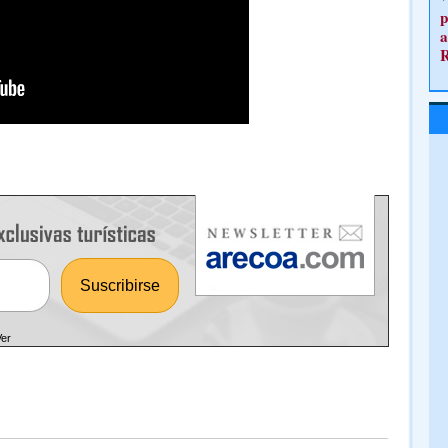
p
a
Ver