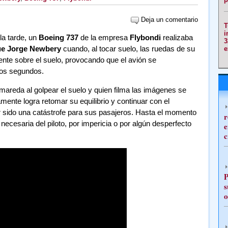
Deja un comentario
T
i
la tarde, un
Boeing 737
de la empresa
Flybondi
realizaba
3
e Jorge Newbery
cuando, al tocar suelo, las ruedas de su
e
te sobre el suelo, provocando que el avión se
unos segundos.
umareda al golpear el suelo y quien filma las imágenes se
mente logra retomar su equilibrio y continuar con el
er sido una catástrofe para sus pasajeros. Hasta el momento
r
ecesaria del piloto, por impericia o por algún desperfecto
e
c
P
s
o