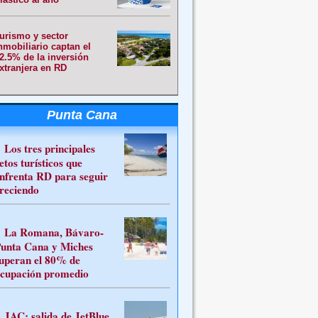
urismo y sector
nmobiliario captan el
2.5% de la inversión
xtranjera en RD
Punta Cana
Los tres principales
etos turísticos que
nfrenta RD para seguir
reciendo
La Romana, Bávaro-
unta Cana y Miches
uperan el 80% de
cupación promedio
JAC: salida de JetBlue