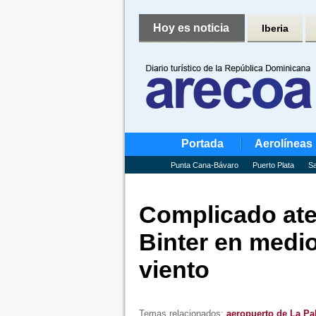
Hoy es noticia
Iberia
Portada
Aerolíneas
Punta Cana-Bávaro
Puerto Plata
Sa
Complicado ater
Binter en medio
viento
Temas relacionados:
aeropuerto de La P