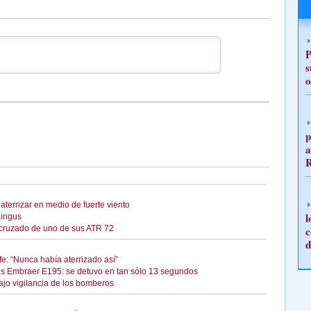
P
s
o
p
a
aterrizar en medio de fuerte viento
l
Lingus
o cruzado de uno de sus ATR 72
c
d
e: “Nunca había aterrizado así”
sus Embraer E195: se detuvo en tan sólo 13 segundos
bajo vigilancia de los bomberos