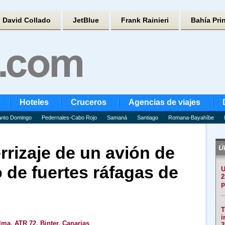
David Collado
JetBlue
Frank Rainieri
Bahía Pri
Hoteles
Cruceros
Agencias de viajes
nto Domingo
Pedernales-Cabo Rojo
Samaná
Santiago
Romana-Bayahíbe
rizaje de un avión de
Úl
 de fuertes ráfagas de
U
2
p
T
i
alma
,
ATR 72
,
Binter
,
Canarias
3