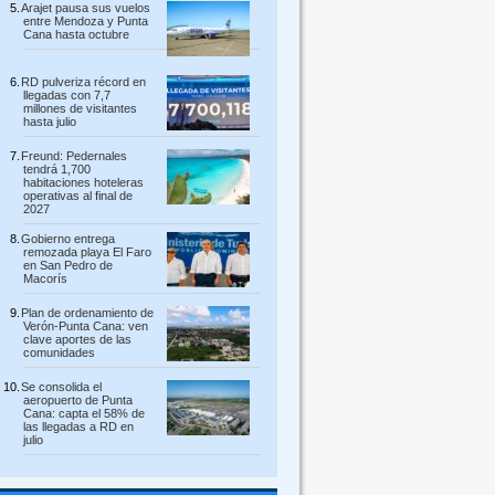
Arajet pausa sus vuelos
entre Mendoza y Punta
Cana hasta octubre
RD pulveriza récord en
llegadas con 7,7
millones de visitantes
hasta julio
Freund: Pedernales
tendrá 1,700
habitaciones hoteleras
operativas al final de
2027
Gobierno entrega
remozada playa El Faro
en San Pedro de
Macorís
Plan de ordenamiento de
Verón-Punta Cana: ven
clave aportes de las
comunidades
Se consolida el
aeropuerto de Punta
Cana: capta el 58% de
las llegadas a RD en
julio