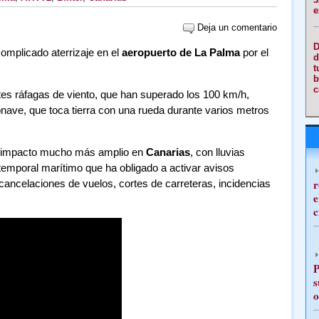
e
Deja un comentario
D
omplicado aterrizaje en el
aeropuerto de La Palma
por el
d
t
b
c
tes ráfagas de viento, que han superado los 100 km/h,
onave, que toca tierra con una rueda durante varios metros
n impacto mucho más amplio en
Canarias
, con lluvias
 temporal marítimo que ha obligado a activar avisos
r
cancelaciones de vuelos, cortes de carreteras, incidencias
e
c
P
s
o