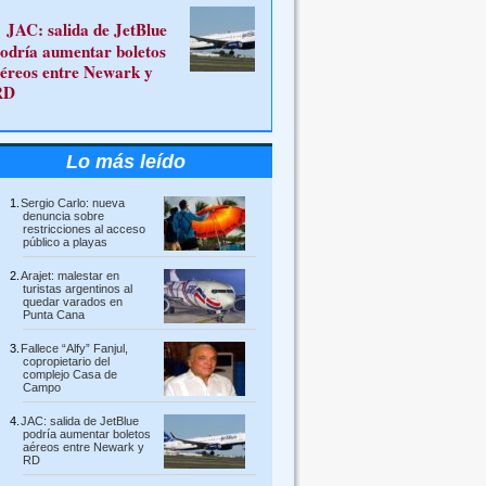
JAC: salida de JetBlue
odría aumentar boletos
éreos entre Newark y
RD
Lo más leído
Sergio Carlo: nueva
denuncia sobre
restricciones al acceso
público a playas
Arajet: malestar en
turistas argentinos al
quedar varados en
Punta Cana
Fallece “Alfy” Fanjul,
copropietario del
complejo Casa de
Campo
JAC: salida de JetBlue
podría aumentar boletos
aéreos entre Newark y
RD