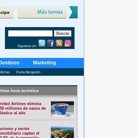
ncipe
Síguenos en:
Destinos
Marketing
Miches
Punta Bergantín
tima hora turística
nited Airlines elimina
50 millones de vasos de
lástico al año
urismo y sector
nmobiliario captan el
2.5% de la inversión