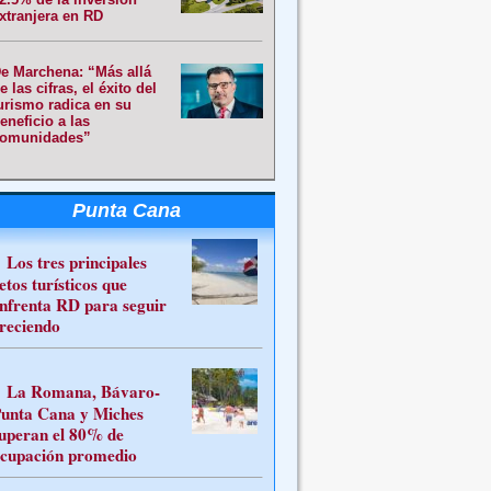
xtranjera en RD
e Marchena: “Más allá
e las cifras, el éxito del
urismo radica en su
eneficio a las
omunidades”
Punta Cana
Los tres principales
etos turísticos que
nfrenta RD para seguir
reciendo
La Romana, Bávaro-
unta Cana y Miches
uperan el 80% de
cupación promedio