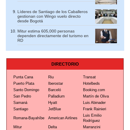
Líderes de Santiago de los Caballeros
gestionan con Wingo vuelo directo
desde Bogotá
Mitur estima 605,000 personas
dependen directamente del turismo en
RD
DIRECTORIO
Punta Cana
Riu
Transat
Puerto Plata
Iberostar
Hotelbeds
Santo Domingo
Barceló
Booking.com
San Pedro
Palladium
Martín de Oliva
Samaná
Hyatt
Luis Abinader
Santiago
JetBlue
Frank Rainieri
Luis Emilio
Romana-Bayahíbe
American Airlines
Rodríguez
Mitur
Delta
Marranzini