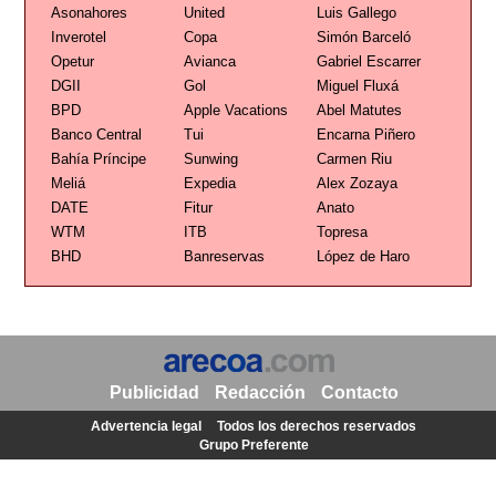
Asonahores
United
Luis Gallego
Inverotel
Copa
Simón Barceló
Opetur
Avianca
Gabriel Escarrer
DGII
Gol
Miguel Fluxá
BPD
Apple Vacations
Abel Matutes
Banco Central
Tui
Encarna Piñero
Bahía Príncipe
Sunwing
Carmen Riu
Meliá
Expedia
Alex Zozaya
DATE
Fitur
Anato
WTM
ITB
Topresa
BHD
Banreservas
López de Haro
Publicidad
Redacción
Contacto
Advertencia legal
Todos los derechos reservados
Grupo Preferente