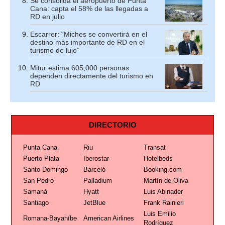
Se consolida el aeropuerto de Punta
Cana: capta el 58% de las llegadas a
RD en julio
Escarrer: “Miches se convertirá en el
destino más importante de RD en el
turismo de lujo”
Mitur estima 605,000 personas
dependen directamente del turismo en
RD
DIRECTORIO
Punta Cana
Riu
Transat
Puerto Plata
Iberostar
Hotelbeds
Santo Domingo
Barceló
Booking.com
San Pedro
Palladium
Martín de Oliva
Samaná
Hyatt
Luis Abinader
Santiago
JetBlue
Frank Rainieri
Luis Emilio
Romana-Bayahíbe
American Airlines
Rodríguez