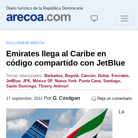
Diario turístico de la República Dominicana
EXCLUSIVA DE ARECOA
Emirates llega al Caribe en
código compartido con JetBlue
Temas relacionados:
Barbados
,
Bogotá
,
Cancún
,
Dubai
,
Emirates
,
JetBlue
,
JFK
,
México DF
,
Nueva York
,
Punta Cana
,
Santiago
,
Santo Domingo
,
Thierry Antinori
Por
G. Costigan
17 septiembre, 2012
Deja un comentario
La