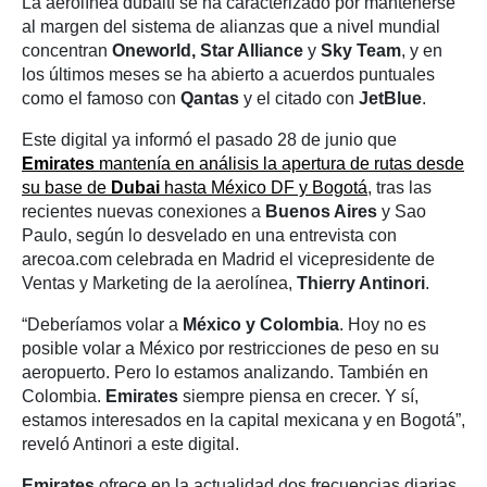
La aerolínea dubaití se ha caracterizado por mantenerse
al margen del sistema de alianzas que a nivel mundial
concentran
Oneworld, Star Alliance
y
Sky Team
, y en
los últimos meses se ha abierto a acuerdos puntuales
como el famoso con
Qantas
y el citado con
JetBlue
.
Este digital ya informó el pasado 28 de junio que
Emirates
mantenía en análisis la apertura de rutas desde
su base de
Dubai
hasta México DF y Bogotá
, tras las
recientes nuevas conexiones a
Buenos Aires
y Sao
Paulo, según lo desvelado en una entrevista con
arecoa.com celebrada en Madrid el vicepresidente de
Ventas y Marketing de la aerolínea,
Thierry Antinori
.
“Deberíamos volar a
México y Colombia
. Hoy no es
posible volar a México por restricciones de peso en su
aeropuerto. Pero lo estamos analizando. También en
Colombia.
Emirates
siempre piensa en crecer. Y sí,
estamos interesados en la capital mexicana y en Bogotá”,
reveló Antinori a este digital.
Emirates
ofrece en la actualidad dos frecuencias diarias