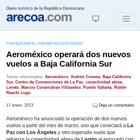
Diario turístico de la República Dominicana
FORTALECERÁ EL TURISMO EN ESTE ESTADO
Aeroméxico operará dos nuevos
vuelos a Baja California Sur
Temas relacionados:
Aeroméxico
,
Andrés Conesa
,
Baja California
Sur
,
Centro de Convenciones de La Paz
,
conectividad aérea
,
Loreto
,
Marcos Covarrubias Villaseñor
,
Puerto Vallarta
,
Rubén
Reachi Lugo
17 enero, 2013
Deja un comentario
Aeroméxico ha anunciado la operación de dos nuevos
vuelos a partir del mes de marzo, uno que conectará a
La
Paz con Los Ángeles
y otro esperado vuelo que
refuerza la conectividad aérea de
Loreto
al enlazarlo con