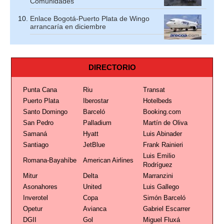
Comunidades’
Enlace Bogotá-Puerto Plata de Wingo
arrancaría en diciembre
DIRECTORIO
Punta Cana
Riu
Transat
Puerto Plata
Iberostar
Hotelbeds
Santo Domingo
Barceló
Booking.com
San Pedro
Palladium
Martín de Oliva
Samaná
Hyatt
Luis Abinader
Santiago
JetBlue
Frank Rainieri
Luis Emilio
Romana-Bayahíbe
American Airlines
Rodríguez
Mitur
Delta
Marranzini
Asonahores
United
Luis Gallego
Inverotel
Copa
Simón Barceló
Opetur
Avianca
Gabriel Escarrer
DGII
Gol
Miguel Fluxá