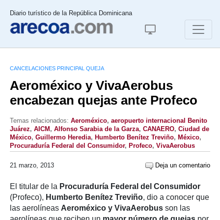
Diario turístico de la República Dominicana
CANCELACIONES PRINCIPAL QUEJA
Aeroméxico y VivaAerobus
encabezan quejas ante Profeco
Temas relacionados:
Aeroméxico
,
aeropuerto internacional Benito
Juárez
,
AICM
,
Alfonso Sarabia de la Garza
,
CANAERO
,
Ciudad de
México
,
Guillermo Heredia
,
Humberto Benítez Treviño
,
México
,
Procuraduría Federal del Consumidor
,
Profeco
,
VivaAerobus
21 marzo, 2013
Deja un comentario
El titular de la
Procuraduría Federal del Consumidor
(Profeco),
Humberto Benítez Treviño
, dio a conocer que
las aerolíneas
Aeroméxico y VivaAerobus
son las
aerolíneas que reciben un
mayor número de quejas
por