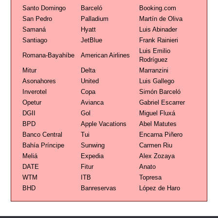
Santo Domingo
Barceló
Booking.com
San Pedro
Palladium
Martín de Oliva
Samaná
Hyatt
Luis Abinader
Santiago
JetBlue
Frank Rainieri
Luis Emilio
Romana-Bayahíbe
American Airlines
Rodríguez
Mitur
Delta
Marranzini
Asonahores
United
Luis Gallego
Inverotel
Copa
Simón Barceló
Opetur
Avianca
Gabriel Escarrer
DGII
Gol
Miguel Fluxá
BPD
Apple Vacations
Abel Matutes
Banco Central
Tui
Encarna Piñero
Bahía Príncipe
Sunwing
Carmen Riu
Meliá
Expedia
Alex Zozaya
DATE
Fitur
Anato
WTM
ITB
Topresa
BHD
Banreservas
López de Haro