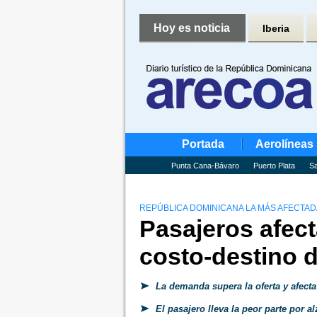
Hoy es noticia
Iberia
Portada
Aerolíneas
Punta Cana-Bávaro
Puerto Plata
Sa
REPÚBLICA DOMINICANA LA MÁS AFECTADA
Pasajeros afect
costo-destino d
La demanda supera la oferta y afect
El pasajero lleva la peor parte por alz