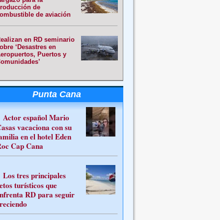
roducción de
ombustible de aviación
ealizan en RD seminario
obre ‘Desastres en
eropuertos, Puertos y
omunidades’
Punta Cana
Actor español Mario
asas vacaciona con su
amilia en el hotel Eden
oc Cap Cana
Los tres principales
etos turísticos que
nfrenta RD para seguir
reciendo