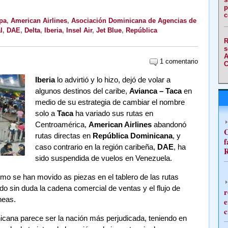
p
c
pa
,
American Airlines
,
Asociación Dominicana de Agencias de
l
,
DAE
,
Delta
,
Iberia
,
Insel Air
,
Jet Blue
,
República
R
s
A
1 comentario
C
Iberia
lo advirtió y lo hizo, dejó de volar a
algunos destinos del caribe,
Avianca – Taca
en
medio de su estrategia de cambiar el nombre
solo a
Taca
ha variado sus rutas en
Centroamérica,
American Airlines
abandonó
C
rutas directas en
República Dominicana
, y
f
caso contrario en la región caribeña,
DAE
, ha
R
sido suspendida de vuelos en Venezuela.
o se han movido as piezas en el tablero de las rutas
do sin duda la cadena comercial de ventas y el flujo de
r
neas.
e
c
cana parece ser la nación más perjudicada, teniendo en