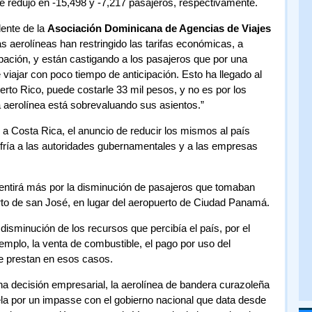
 redujo en -15,498 y -7,217 pasajeros, respectivamente.
dente de la
Asociación Dominicana de Agencias de Viajes
s aerolíneas han restringido las tarifas económicas, a
pación, y están castigando a los pasajeros que por una
 viajar con poco tiempo de anticipación. Esto ha llegado al
rto Rico, puede costarle 33 mil pesos, y no es por los
la aerolínea está sobrevaluando sus asientos.”
a Costa Rica, el anuncio de reducir los mismos al país
ría a las autoridades gubernamentales y a las empresas
 sentirá más por la disminución de pasajeros que tomaban
rto de san José, en lugar del aeropuerto de Ciudad Panamá.
disminución de los recursos que percibía el país, por el
emplo, la venta de combustible, el pago por uso del
se prestan en esos casos.
na decisión empresarial, la aerolínea de bandera curazoleña
ela por un impasse con el gobierno nacional que data desde