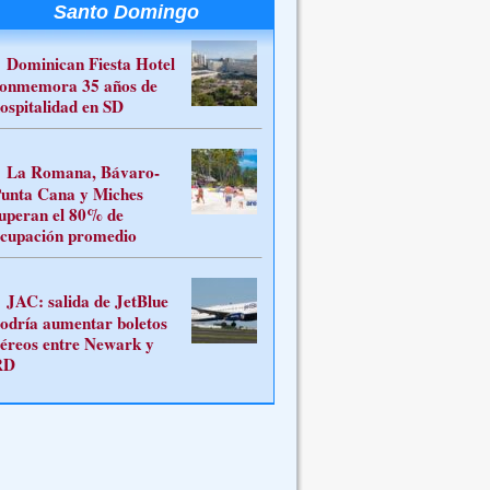
Santo Domingo
Dominican Fiesta Hotel
onmemora 35 años de
ospitalidad en SD
La Romana, Bávaro-
unta Cana y Miches
uperan el 80% de
cupación promedio
JAC: salida de JetBlue
odría aumentar boletos
éreos entre Newark y
RD