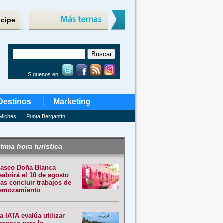
ncipe
Síguenos en:
Destinos
Marketing
Miches
Punta Bergantín
tima hora turística
aseo Doña Blanca
eabrirá el 10 de agosto
ras concluir trabajos de
emozamiento
a IATA evalúa utilizar
argazo para la