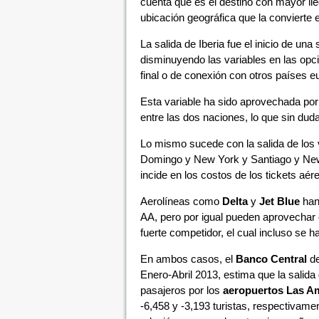
cuenta que es el destino con mayor lleg
ubicación geográfica que la convierte
La salida de Iberia fue el inicio de u
disminuyendo las variables en las op
final o de conexión con otros países e
Esta variable ha sido aprovechada po
entre las dos naciones, lo que sin dud
Lo mismo sucede con la salida de los 
Domingo y New York y Santiago y New 
incide en los costos de los tickets aér
Aerolíneas como
Delta
y
Jet Blue
han 
AA, pero por igual pueden aprovechar es
fuerte competidor, el cual incluso se
En ambos casos, el
Banco Central
de
Enero-Abril 2013, estima que la salida 
pasajeros por los
aeropuertos Las A
-6,458 y -3,193 turistas, respectivame