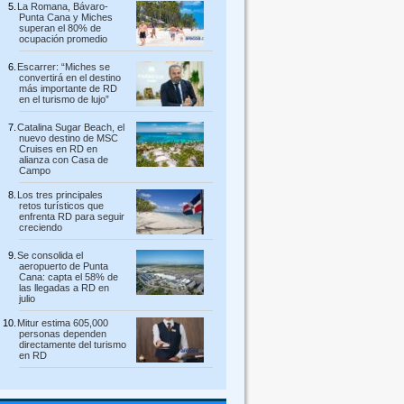
La Romana, Bávaro-
Punta Cana y Miches
superan el 80% de
ocupación promedio
Escarrer: “Miches se
convertirá en el destino
más importante de RD
en el turismo de lujo”
Catalina Sugar Beach, el
nuevo destino de MSC
Cruises en RD en
alianza con Casa de
Campo
Los tres principales
retos turísticos que
enfrenta RD para seguir
creciendo
Se consolida el
aeropuerto de Punta
Cana: capta el 58% de
las llegadas a RD en
julio
Mitur estima 605,000
personas dependen
directamente del turismo
en RD