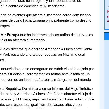
ada de turistas de la región, y la importancia de su
 en un centro de conexión muy importante.
P
na serie de eventos que afecta al mercado aéreo dominicano,
s
o
ciones de vuelo hacia España principalmente como destino
uropeos.
r
Air Europa
que ha incrementado las tarifas de sus vuelos
a alguna afectará el mercado.
vuelos directos que operaba American Airlines entre Santo
York pasando ahora a ser escalas en Miami, lo cual
eos.
anunciado que se encargaran de cubrir el vacío dejado por
ta situación e incrementar las tarifas ante la falta de un
 ha convertido en la compañía aérea más grande del mundo.
 la República Dominicana en su Informe del Flujo Turístico
de Iberia y American Airlines afectó parcialmente el flujo de
méricas
y
El Cibao,
registrándose en abril una reducción de
nte, con respecto a igual mes del pasado año, y con