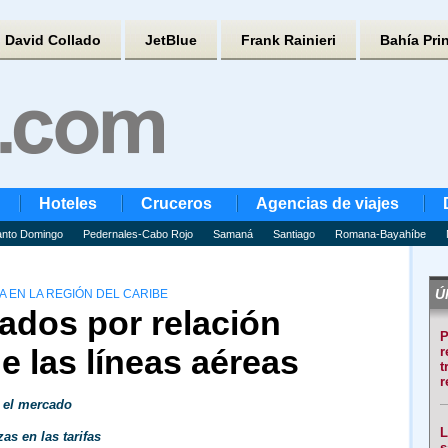
David Collado
JetBlue
Frank Rainieri
Bahía Pri
Hoteles
Cruceros
Agencias de viajes
nto Domingo
Pedernales-Cabo Rojo
Samaná
Santiago
Romana-Bayahíbe
Úl
 EN LA REGIÓN DEL CARIBE
ados por relación
P
e las líneas aéreas
r
t
r
a el mercado
L
as en las tarifas
s