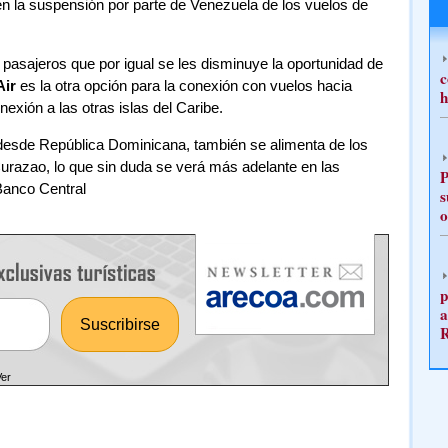
n la suspensión por parte de Venezuela de los vuelos de
pasajeros que por igual se les disminuye la oportunidad de
c
Air
es la otra opción para la conexión con vuelos hacia
h
xión a las otras islas del Caribe.
 y desde República Dominicana, también se alimenta de los
razao, lo que sin duda se verá más adelante en las
P
Banco Central
s
o
p
a
Ver