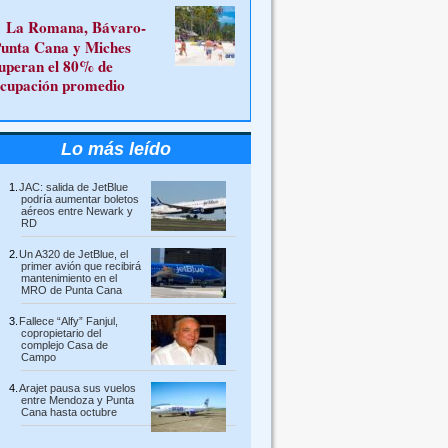
La Romana, Bávaro-
unta Cana y Miches
uperan el 80% de
cupación promedio
Lo más leído
JAC: salida de JetBlue
podría aumentar boletos
aéreos entre Newark y
RD
Un A320 de JetBlue, el
primer avión que recibirá
mantenimiento en el
MRO de Punta Cana
Fallece “Alfy” Fanjul,
copropietario del
complejo Casa de
Campo
Arajet pausa sus vuelos
entre Mendoza y Punta
Cana hasta octubre