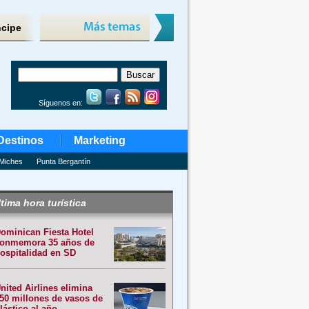
ncipe
Síguenos en:
Destinos
Marketing
Miches
Punta Bergantín
tima hora turística
ominican Fiesta Hotel
onmemora 35 años de
ospitalidad en SD
nited Airlines elimina
50 millones de vasos de
lástico al año