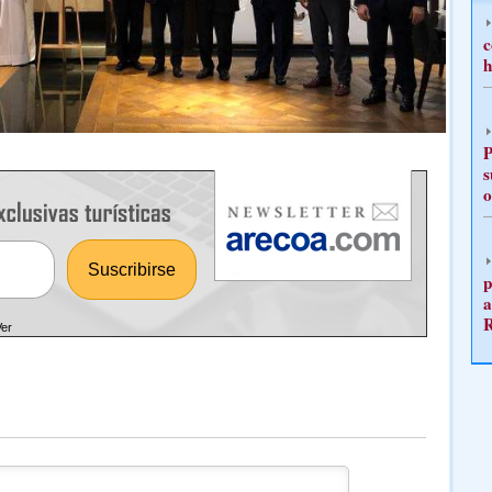
c
h
P
s
o
p
a
Ver