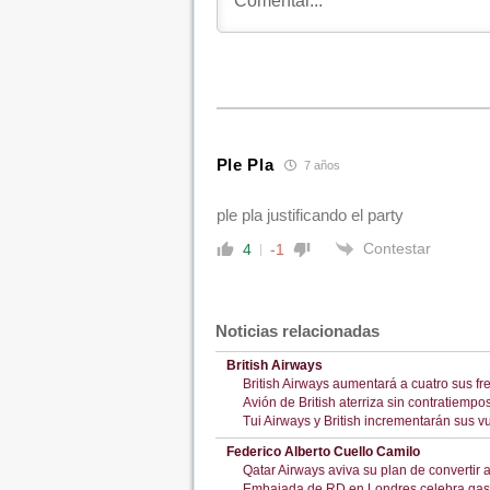
Ple Pla
7 años
ple pla justificando el party
Contestar
4
-1
Noticias relacionadas
British Airways
British Airways aumentará a cuatro sus 
Avión de British aterriza sin contratiempo
Tui Airways y British incrementarán sus
Federico Alberto Cuello Camilo
Qatar Airways aviva su plan de convertir 
Embajada de RD en Londres celebra gas