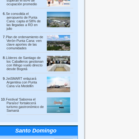
superan el 80% de
ocupación promedio
Se consolida el
aeropuerto de Punta
Cana: capta el 58% de
las llegadas a RD en
julio
Plan de ordenamiento de
Verón-Punta Cana: ven
clave aportes de las
comunidades
Líderes de Santiago de
los Caballeros gestionan
con Wingo vuelo directo
desde Bogotá
JetSMART enlazará
Argentina con Punta
Cana vía Medellín
Festival ‘Saborea el
Paraíso’ fortalecerá
turismo gastronómico de
Samaná
Santo Domingo