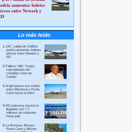
odría aumentar boletos
éreos entre Newark y
RD
Lo más leído
JAC: salida de JetBlue
podría aumentar boletos
aéreos entre Newark y
RD
Fallece “Alfy” Fanjul,
copropietario del
complejo Casa de
Campo
Arajet pausa sus vuelos
entre Mendoza y Punta
Cana hasta octubre
RD pulveriza récord en
llegadas con 7,7
millones de visitantes
hasta julio
La Romana, Bávaro-
Punta Cana y Miches