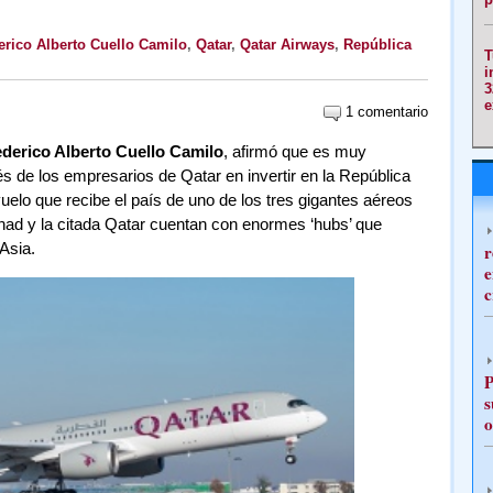
erico Alberto Cuello Camilo
,
Qatar
,
Qatar Airways
,
República
T
i
3
e
1 comentario
derico Alberto Cuello Camilo
, afirmó que es muy
és de los empresarios de Qatar en invertir en la República
elo que recibe el país de uno de los tres gigantes aéreos
ihad y la citada Qatar cuentan con enormes ‘hubs’ que
Asia.
r
e
c
P
s
o