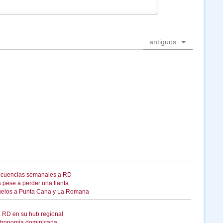
antiguos
frecuencias semanales a RD
s pese a perder una llanta
 vuelos a Punta Cana y La Romana
a RD en su hub regional
tronomía dominicana