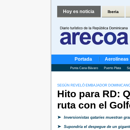
Hoy es noticia
Iberia
Portada
Aerolíneas
Punta Cana-Bávaro
Puerto Plata
Sa
SEGÚN REVELÓ EMBAJADOR DOMINICANO E
Hito para RD: Qa
ruta con el Gol
Inversionistas qataríes muestran gra
Supondría el despegue de un gigante