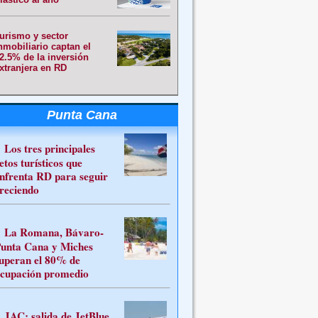
urismo y sector
nmobiliario captan el
2.5% de la inversión
xtranjera en RD
Punta Cana
Los tres principales
etos turísticos que
nfrenta RD para seguir
reciendo
La Romana, Bávaro-
unta Cana y Miches
uperan el 80% de
cupación promedio
JAC: salida de JetBlue