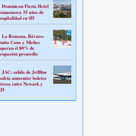
Dominican Fiesta Hotel
onmemora 35 años de
ospitalidad en SD
La Romana, Bávaro-
unta Cana y Miches
uperan el 80% de
cupación promedio
JAC: salida de JetBlue
odría aumentar boletos
éreos entre Newark y
RD