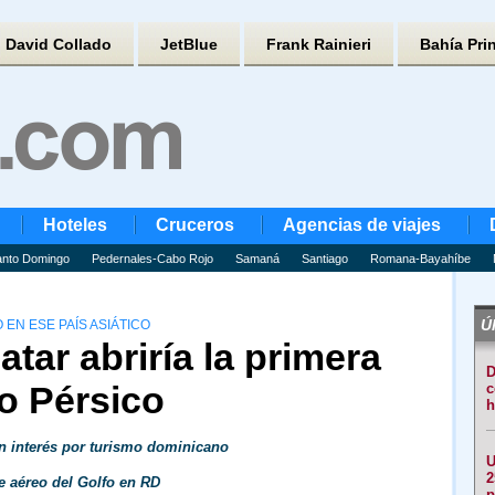
David Collado
JetBlue
Frank Rainieri
Bahía Pri
Hoteles
Cruceros
Agencias de viajes
nto Domingo
Pedernales-Cabo Rojo
Samaná
Santiago
Romana-Bayahíbe
Úl
N ESE PAÍS ASIÁTICO
tar abriría la primera
D
fo Pérsico
c
h
n interés por turismo dominicano
U
2
 aéreo del Golfo en RD
p