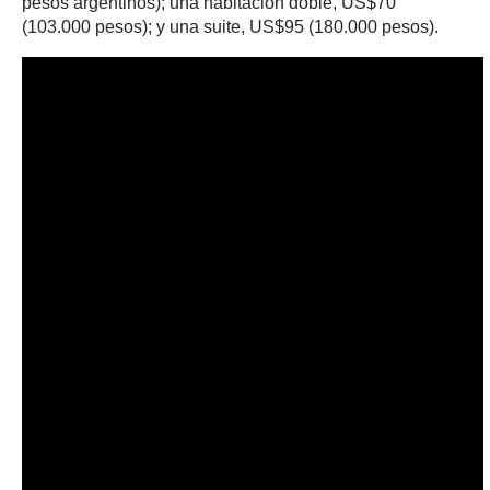
pesos argentinos); una habitación doble, US$70
(103.000 pesos); y una suite, US$95 (180.000 pesos).