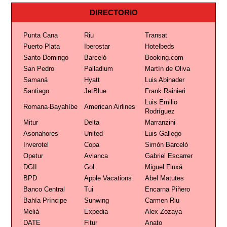
DIRECTORIO
Punta Cana
Riu
Transat
Puerto Plata
Iberostar
Hotelbeds
Santo Domingo
Barceló
Booking.com
San Pedro
Palladium
Martín de Oliva
Samaná
Hyatt
Luis Abinader
Santiago
JetBlue
Frank Rainieri
Luis Emilio
Romana-Bayahíbe
American Airlines
Rodríguez
Mitur
Delta
Marranzini
Asonahores
United
Luis Gallego
Inverotel
Copa
Simón Barceló
Opetur
Avianca
Gabriel Escarrer
DGII
Gol
Miguel Fluxá
BPD
Apple Vacations
Abel Matutes
Banco Central
Tui
Encarna Piñero
Bahía Príncipe
Sunwing
Carmen Riu
Meliá
Expedia
Alex Zozaya
DATE
Fitur
Anato