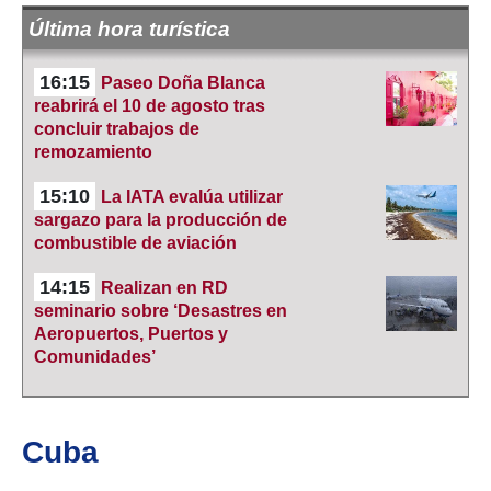
Última hora turística
16:15
Paseo Doña Blanca
reabrirá el 10 de agosto tras
concluir trabajos de
remozamiento
15:10
La IATA evalúa utilizar
sargazo para la producción de
combustible de aviación
14:15
Realizan en RD
seminario sobre ‘Desastres en
Aeropuertos, Puertos y
Comunidades’
Cuba