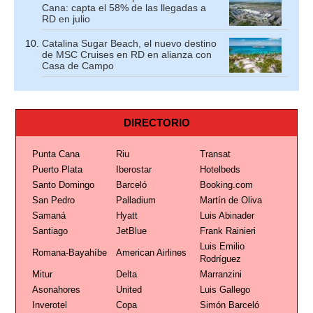
Cana: capta el 58% de las llegadas a
RD en julio
Catalina Sugar Beach, el nuevo destino
de MSC Cruises en RD en alianza con
Casa de Campo
DIRECTORIO
Punta Cana
Riu
Transat
Puerto Plata
Iberostar
Hotelbeds
Santo Domingo
Barceló
Booking.com
San Pedro
Palladium
Martín de Oliva
Samaná
Hyatt
Luis Abinader
Santiago
JetBlue
Frank Rainieri
Luis Emilio
Romana-Bayahíbe
American Airlines
Rodríguez
Mitur
Delta
Marranzini
Asonahores
United
Luis Gallego
Inverotel
Copa
Simón Barceló