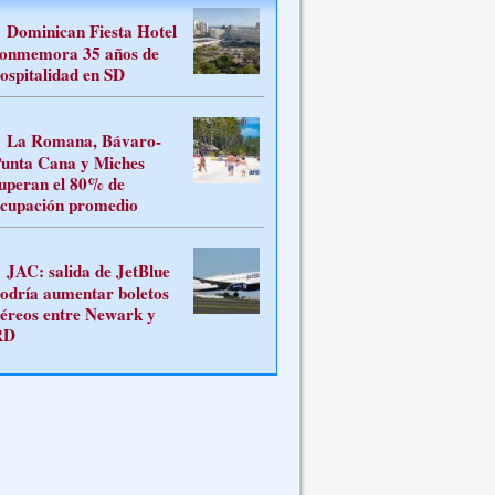
Dominican Fiesta Hotel
onmemora 35 años de
ospitalidad en SD
La Romana, Bávaro-
unta Cana y Miches
uperan el 80% de
cupación promedio
JAC: salida de JetBlue
odría aumentar boletos
éreos entre Newark y
RD