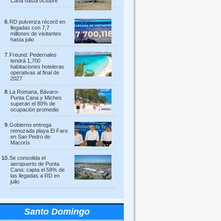
Cana hasta octubre
RD pulveriza récord en
llegadas con 7,7
millones de visitantes
hasta julio
Freund: Pedernales
tendrá 1,700
habitaciones hoteleras
operativas al final de
2027
La Romana, Bávaro-
Punta Cana y Miches
superan el 80% de
ocupación promedio
Gobierno entrega
remozada playa El Faro
en San Pedro de
Macorís
Se consolida el
aeropuerto de Punta
Cana: capta el 58% de
las llegadas a RD en
julio
Santo Domingo