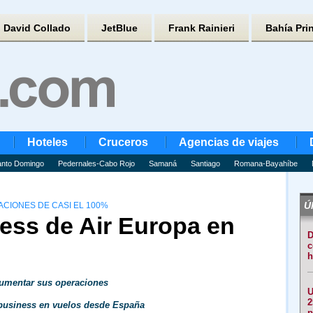
David Collado
JetBlue
Frank Rainieri
Bahía Pri
Hoteles
Cruceros
Agencias de viajes
nto Domingo
Pedernales-Cabo Rojo
Samaná
Santiago
Romana-Bayahíbe
Úl
CIONES DE CASI EL 100%
ness de Air Europa en
D
c
h
aumentar sus operaciones
U
2
 business en vuelos desde España
p