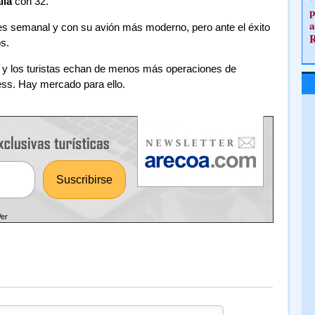
lia
con 32.
p
a
 es semanal y con su avión más moderno, pero ante el éxito
s.
o y los turistas echan de menos más operaciones de
ess. Hay mercado para ello.
Ver