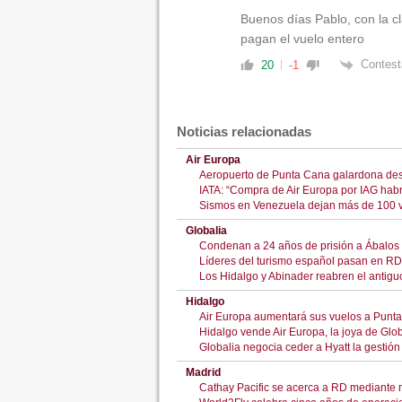
Buenos días Pablo, con la cl
pagan el vuelo entero
Contest
20
-1
Noticias relacionadas
Air Europa
Aeropuerto de Punta Cana galardona de
IATA: “Compra de Air Europa por IAG hab
Sismos en Venezuela dejan más de 100 v
Globalia
Condenan a 24 años de prisión a Ábalos p
Líderes del turismo español pasan en RD
Los Hidalgo y Abinader reabren el anti
Hidalgo
Air Europa aumentará sus vuelos a Punta 
Hidalgo vende Air Europa, la joya de Globa
Globalia negocia ceder a Hyatt la gestió
Madrid
Cathay Pacific se acerca a RD mediante 