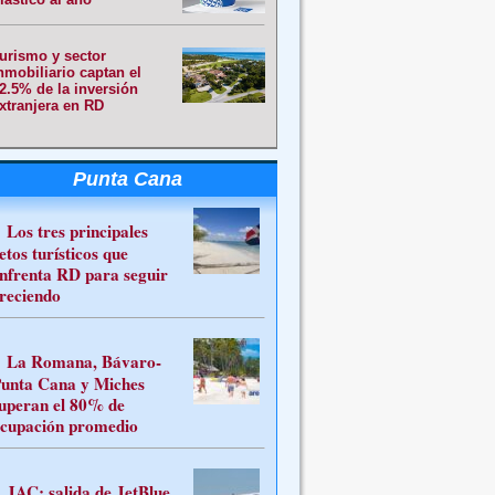
urismo y sector
nmobiliario captan el
2.5% de la inversión
xtranjera en RD
Punta Cana
Los tres principales
etos turísticos que
nfrenta RD para seguir
reciendo
La Romana, Bávaro-
unta Cana y Miches
uperan el 80% de
cupación promedio
JAC: salida de JetBlue