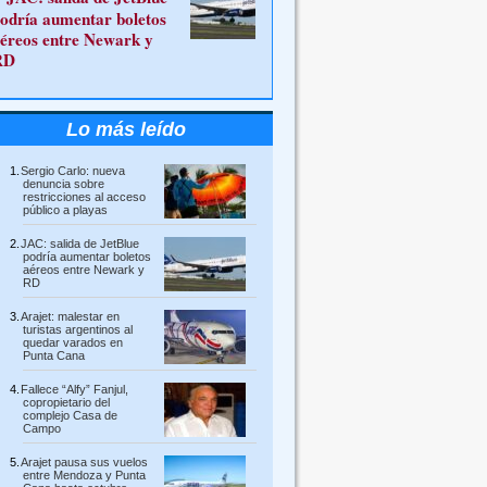
odría aumentar boletos
éreos entre Newark y
RD
Lo más leído
Sergio Carlo: nueva
denuncia sobre
restricciones al acceso
público a playas
JAC: salida de JetBlue
podría aumentar boletos
aéreos entre Newark y
RD
Arajet: malestar en
turistas argentinos al
quedar varados en
Punta Cana
Fallece “Alfy” Fanjul,
copropietario del
complejo Casa de
Campo
Arajet pausa sus vuelos
entre Mendoza y Punta