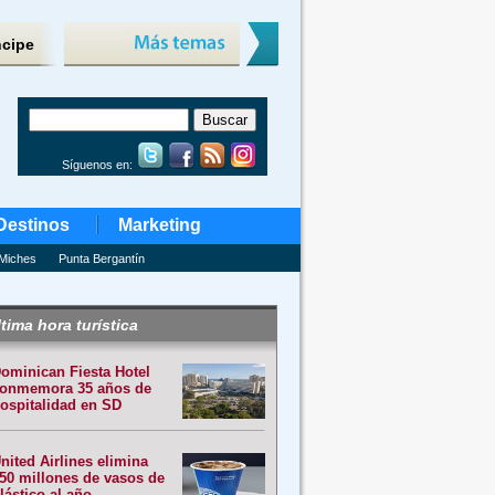
ncipe
Síguenos en:
Destinos
Marketing
Miches
Punta Bergantín
tima hora turística
ominican Fiesta Hotel
onmemora 35 años de
ospitalidad en SD
nited Airlines elimina
50 millones de vasos de
lástico al año