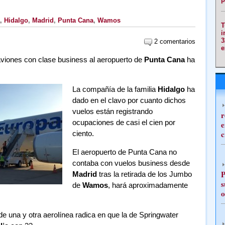
,
Hidalgo
,
Madrid
,
Punta Cana
,
Wamos
T
i
3
2 comentarios
e
viones con clase business al aeropuerto de
Punta Cana
ha
La compañía de la familia
Hidalgo
ha
dado en el clavo por cuanto dichos
vuelos están registrando
r
ocupaciones de casi el cien por
e
c
ciento.
El aeropuerto de Punta Cana no
contaba con vuelos business desde
P
Madrid
tras la retirada de los Jumbo
s
de
Wamos
, hará aproximadamente
o
 de una y otra aerolínea radica en que la de Springwater