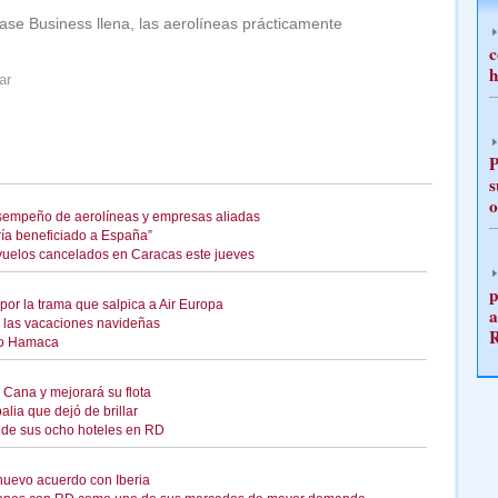
ase Business llena, las aerolíneas prácticamente
c
h
ar
P
s
o
sempeño de aerolíneas y empresas aliadas
ría beneficiado a España”
uelos cancelados en Caracas este jueves
p
or la trama que salpica a Air Europa
a
 las vacaciones navideñas
guo Hamaca
Cana y mejorará su flota
lia que dejó de brillar
n de sus ocho hoteles en RD
nuevo acuerdo con Iberia