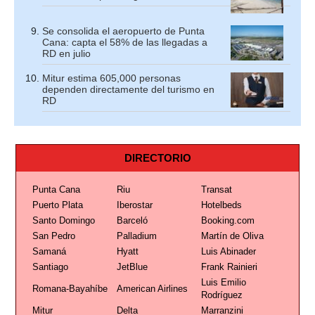
Se consolida el aeropuerto de Punta
Cana: capta el 58% de las llegadas a
RD en julio
Mitur estima 605,000 personas
dependen directamente del turismo en
RD
DIRECTORIO
Punta Cana
Riu
Transat
Puerto Plata
Iberostar
Hotelbeds
Santo Domingo
Barceló
Booking.com
San Pedro
Palladium
Martín de Oliva
Samaná
Hyatt
Luis Abinader
Santiago
JetBlue
Frank Rainieri
Luis Emilio
Romana-Bayahíbe
American Airlines
Rodríguez
Mitur
Delta
Marranzini