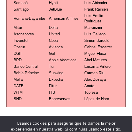
Samaná
Hyatt
Luis Abinader
Santiago
JetBlue
Frank Rainieri
Luis Emilio
Romana-Bayahíbe
American Airlines
Rodríguez
Mitur
Delta
Marranzini
Asonahores
United
Luis Gallego
Inverotel
Copa
Simón Barceló
Opetur
Avianca
Gabriel Escarrer
DGII
Gol
Miguel Fluxá
BPD
Apple Vacations
Abel Matutes
Banco Central
Tui
Encarna Piñero
Bahía Príncipe
Sunwing
Carmen Riu
Meliá
Expedia
Alex Zozaya
DATE
Fitur
Anato
WTM
ITB
Topresa
BHD
Banreservas
López de Haro
Usamos cookies para asegurar que te damos la mejor
experiencia en nuestra web. Si continúas usando este sitio,