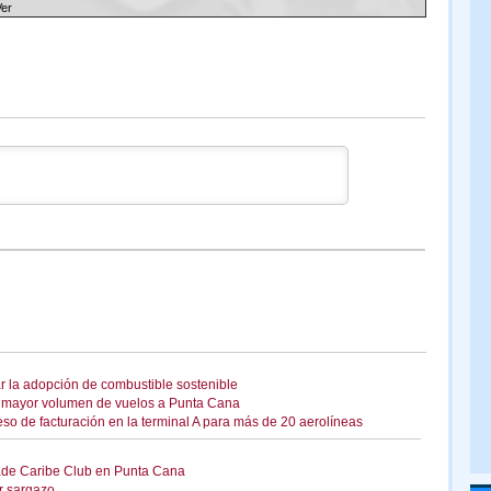
Ver
r la adopción de combustible sostenible
n mayor volumen de vuelos a Punta Cana
o de facturación en la terminal A para más de 20 aerolíneas
nade Caribe Club en Punta Cana
r sargazo