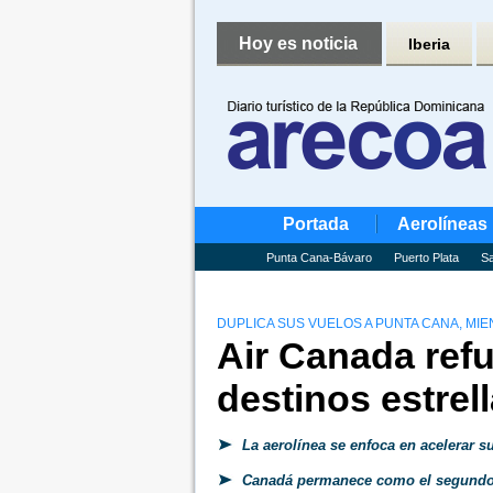
Hoy es noticia
Iberia
Portada
Aerolíneas
Punta Cana-Bávaro
Puerto Plata
Sa
DUPLICA SUS VUELOS A PUNTA CANA, MI
Air Canada refu
destinos estrel
La aerolínea se enfoca en acelerar s
Canadá permanece como el segundo