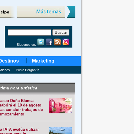
ncipe
Síguenos en:
Destinos
Marketing
Miches
Punta Bergantín
tima hora turística
aseo Doña Blanca
eabrirá el 10 de agosto
ras concluir trabajos de
emozamiento
a IATA evalúa utilizar
argazo para la