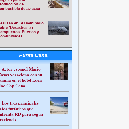
roducción de
ombustible de aviación
ealizan en RD seminario
obre ‘Desastres en
eropuertos, Puertos y
omunidades’
Punta Cana
Actor español Mario
asas vacaciona con su
amilia en el hotel Eden
oc Cap Cana
Los tres principales
etos turísticos que
nfrenta RD para seguir
reciendo