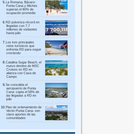
La Romana, Bávaro-
Punta Cana y Miches
superan el 80% de
ocupación promedio
RD pulveriza récord en
llegadas con 7,7
millones de visitantes
hasta julio
Los tres principales
retos turísticos que
enfrenta RD para seguir
creciendo
Catalina Sugar Beach, el
nuevo destino de MSC
Cruises en RD en
alianza con Casa de
Campo
Se consolida el
aeropuerto de Punta
Cana: capta el 58% de
las llegadas a RD en
julio
Plan de ordenamiento de
Verón-Punta Cana: ven
clave aportes de las
comunidades