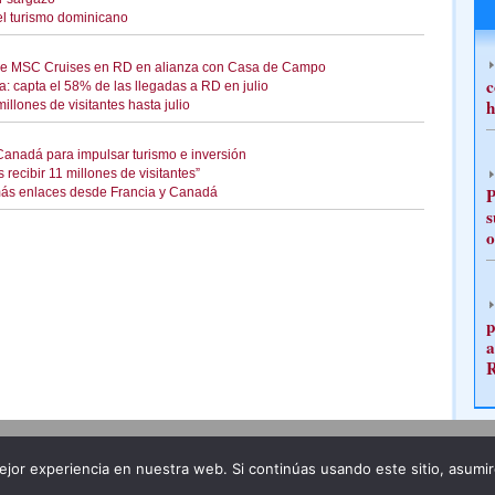
el turismo dominicano
 de MSC Cruises en RD en alianza con Casa de Campo
c
: capta el 58% de las llegadas a RD en julio
h
llones de visitantes hasta julio
nadá para impulsar turismo e inversión
s recibir 11 millones de visitantes”
P
más enlaces desde Francia y Canadá
s
o
p
a
Publicidad
Redacción
jor experiencia en nuestra web. Si continúas usando este sitio, asumi
ncia legal
Todos los derechos reservados
Grupo Pre