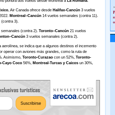
rno pondrá dos vuelos desde Montreal a
La Romana
.
xico
, Air Canada ofrece desde
Halifax-Cancún
3 vuelos
P
 2022.
Montreal–Cancún
14 vuelos semanales (contra 11).
s
(contra 3).
o
 semanales (contra 2).
Toronto–Cancún
21 vuelos
nton–Cancún
3 vuelos semanales (contra 2).
a aerolínea, se indica que a algunos destinos el incemento
r operar con aviones más grandes, como la ruta de
%. Asimismo,
Toronto-Curazao
con un 52%,
Toronto-
o-Cayo Coco
56%,
Montreal-Turcas y Caicos
un 30%,