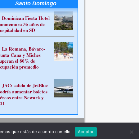
Santo Domingo
Dominican Fiesta Hotel
onmemora 35 años de
ospitalidad en SD
La Romana, Bávaro-
unta Cana y Miches
uperan el 80% de
cupación promedio
JAC: salida de JetBlue
odría aumentar boletos
éreos entre Newark y
RD
Contacto
remos que estás de acuerdo con ello.
Aceptar
ferente