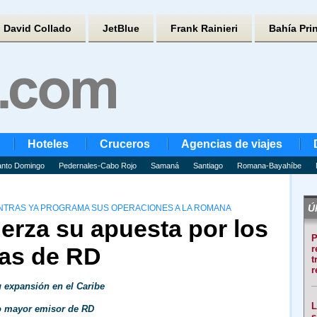
David Collado
JetBlue
Frank Rainieri
Bahía Pri
Hoteles
Cruceros
Agencias de viajes
nto Domingo
Pedernales-Cabo Rojo
Samaná
Santiago
Romana-Bayahíbe
Úl
ENTRAS YA PROGRAMA SUS OPERACIONES A LA ROMANA
erza su apuesta por los
P
las de RD
r
t
r
u expansión en el Caribe
L
 mayor emisor de RD
s