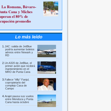
La Romana, Bávaro-
unta Cana y Miches
uperan el 80% de
cupación promedio
Lo más leído
JAC: salida de JetBlue
podría aumentar boletos
aéreos entre Newark y
RD
Un A320 de JetBlue, el
primer avión que recibirá
mantenimiento en el
MRO de Punta Cana
Fallece “Alfy” Fanjul,
copropietario del
complejo Casa de
Campo
Arajet pausa sus vuelos
entre Mendoza y Punta
Cana hasta octubre