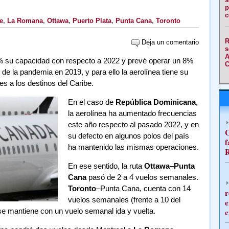
p
c
e
,
La Romana
,
Ottawa
,
Puerto Plata
,
Punta Cana
,
Toronto
R
Deja un comentario
s
A
 su capacidad con respecto a
2022 y
prevé operar un 8%
C
de la pandemia en 2019, y para ello la aerolínea tiene su
s a los destinos del Caribe.
En el caso de
República Dominicana
,
la aerolínea ha aumentado frecuencias
este año respecto al pasado 2022, y en
C
su defecto en algunos polos del país
f
ha mantenido las mismas operaciones.
R
En ese sentido, la ruta
Ottawa–Punta
Cana
pasó de 2 a 4 vuelos semanales.
Toronto
–Punta Cana, cuenta con 14
r
vuelos semanales (frente a 10 del
e
se mantiene con un vuelo semanal ida y vuelta.
c