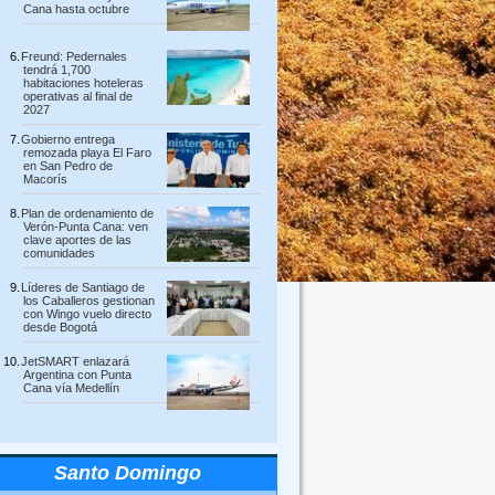
Cana hasta octubre
Freund: Pedernales
tendrá 1,700
habitaciones hoteleras
operativas al final de
2027
Gobierno entrega
remozada playa El Faro
en San Pedro de
Macorís
Plan de ordenamiento de
Verón-Punta Cana: ven
clave aportes de las
comunidades
Líderes de Santiago de
los Caballeros gestionan
con Wingo vuelo directo
desde Bogotá
JetSMART enlazará
Argentina con Punta
Cana vía Medellín
Santo Domingo