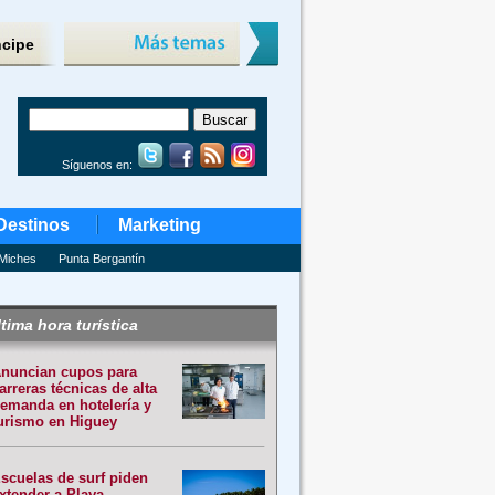
ncipe
Síguenos en:
Destinos
Marketing
Miches
Punta Bergantín
tima hora turística
nuncian cupos para
arreras técnicas de alta
emanda en hotelería y
urismo en Higuey
scuelas de surf piden
xtender a Playa