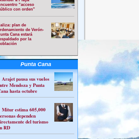
ncuentro “acceso
úblico con orden”
aliza: plan de
rdenamiento de Verón-
unta Cana estará
espaldado por la
oblación
Punta Cana
Arajet pausa sus vuelos
ntre Mendoza y Punta
ana hasta octubre
Mitur estima 605,000
ersonas dependen
irectamente del turismo
n RD