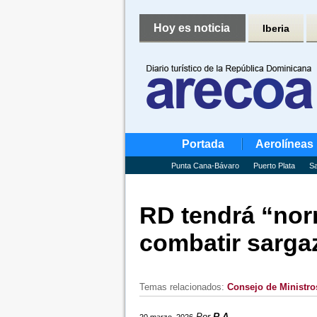
Hoy es noticia
Iberia
Portada
Aerolíneas
Punta Cana-Bávaro
Puerto Plata
Sa
RD tendrá “nor
combatir sarga
Temas relacionados:
Consejo de Ministro
Por
R.A.