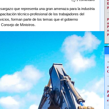
E
p
l sargazo que representa una gran amenaza para la industria
capacitación técnico-profesional de los trabajadores del
vicios, forman parte de los temas que el gobierno
P
o
 Consejo de Ministros.
P
r
p
e
C
p
d
e