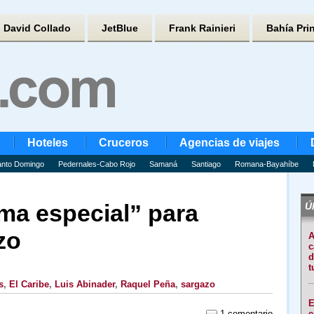
David Collado
JetBlue
Frank Rainieri
Bahía Pri
Hoteles
Cruceros
Agencias de viajes
nto Domingo
Pedernales-Cabo Rojo
Samaná
Santiago
Romana-Bayahíbe
ma especial” para
Úl
zo
A
c
d
t
s
,
El Caribe
,
Luis Abinader
,
Raquel Peña
,
sargazo
E
1 comentario
e