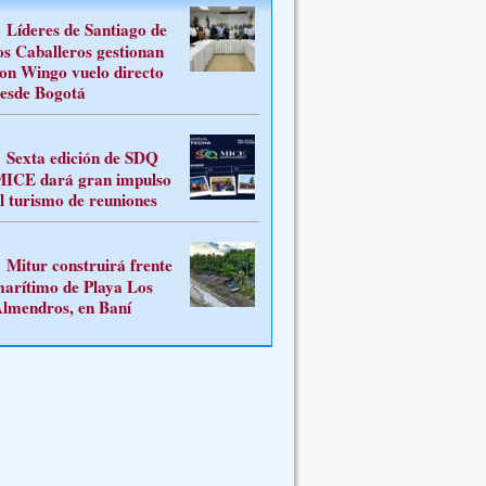
Líderes de Santiago de
os Caballeros gestionan
on Wingo vuelo directo
esde Bogotá
Sexta edición de SDQ
ICE dará gran impulso
l turismo de reuniones
Mitur construirá frente
arítimo de Playa Los
lmendros, en Baní