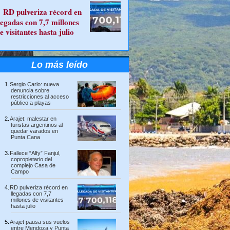
RD pulveriza récord en
legadas con 7,7 millones
e visitantes hasta julio
Lo más leído
Sergio Carlo: nueva
denuncia sobre
restricciones al acceso
público a playas
Arajet: malestar en
turistas argentinos al
quedar varados en
Punta Cana
Fallece “Alfy” Fanjul,
copropietario del
complejo Casa de
Campo
RD pulveriza récord en
llegadas con 7,7
millones de visitantes
hasta julio
Arajet pausa sus vuelos
entre Mendoza y Punta